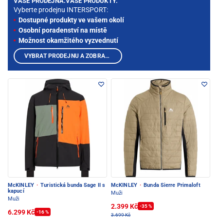
VAŠE PRODEJNA.VAŠE PRODUKTY.
Vyberte prodejnu INTERSPORT:
Dostupné produkty ve vašem okolí
Osobní poradenství na místě
Možnost okamžitého vyzvednutí
VYBRAT PRODEJNU A ZOBRAZIT PRODUKTY
McKINLEY
·
Turistická bunda Sage II s
McKINLEY
·
Bunda Sierre Primaloft
kapucí
Muži
Muži
2.399 Kč
-35 %
6.299 Kč
-16 %
3.699 Kč