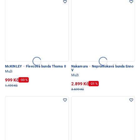
McKINLEY
·
Fleecová bunda Thoma II
Nakamura
·
Nepromokavá bunda Enno
V
Muži
Muži
999 Kč
-33 %
2.899 Kč
-21 %
1.499 Kč
3.699 Kč