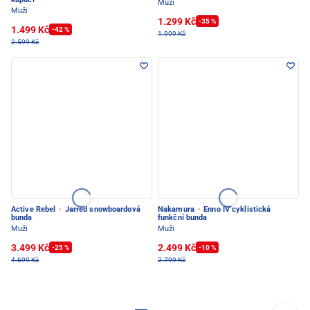
Muži
Muži
1.299 Kč
-35 %
1.499 Kč
-42 %
1.999 Kč
2.599 Kč
Active Rebel
·
Jarred snowboardová
Nakamura
·
Enno IV cyklistická
bunda
funkční bunda
Muži
Muži
3.499 Kč
2.499 Kč
-25 %
-10 %
4.699 Kč
2.799 Kč