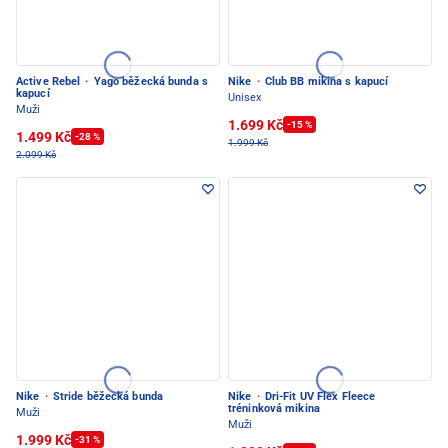
Active Rebel
·
Yago běžecká bunda s
Nike
·
Club BB mikina s kapucí
kapucí
Unisex
Muži
1.699 Kč
-15 %
1.499 Kč
-28 %
1.999 Kč
2.099 Kč
Nike
·
Stride běžecká bunda
Nike
·
Dri-Fit UV Flex Fleece
tréninková mikina
Muži
Muži
1.999 Kč
-31 %