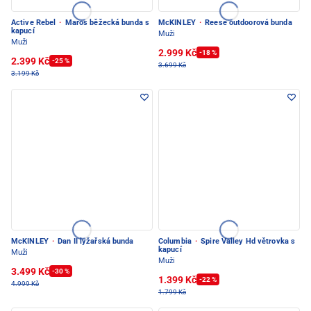
Active Rebel
·
Maros běžecká bunda s
McKINLEY
·
Reese outdoorová bunda
kapucí
Muži
Muži
2.999 Kč
-18 %
2.399 Kč
-25 %
3.699 Kč
3.199 Kč
McKINLEY
·
Dan II lyžařská bunda
Columbia
·
Spire Valley Hd větrovka s
kapucí
Muži
Muži
3.499 Kč
-30 %
1.399 Kč
-22 %
4.999 Kč
1.799 Kč