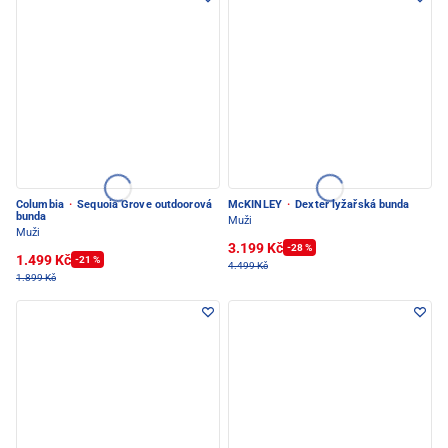
Columbia
·
Sequoia Grove outdoorová
McKINLEY
·
Dexter lyžařská bunda
bunda
Muži
Muži
3.199 Kč
-28 %
1.499 Kč
-21 %
4.499 Kč
1.899 Kč