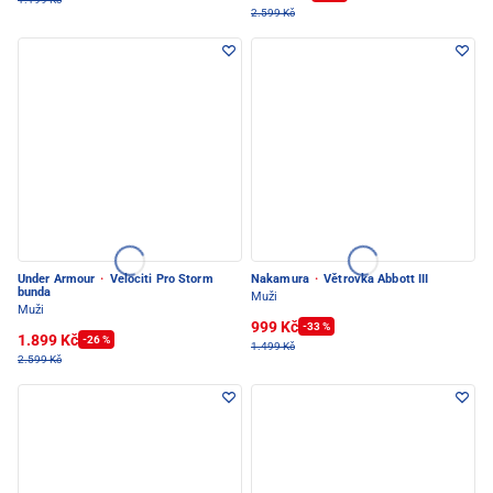
2.599 Kč
Under Armour
·
Velociti Pro Storm
Nakamura
·
Větrovka Abbott III
bunda
Muži
Muži
999 Kč
-33 %
1.899 Kč
-26 %
1.499 Kč
2.599 Kč