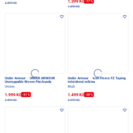
1.399 Kč
-17 %
2.899 Kč
1.699 Kč
Under Armour
·
UNDER ARMOUR
Under Armour
·
Icon Fleece FZ Taping
Unstoppable Woven Pán.bunda
tréninková mikina
Unisex
Muži
1.999 Kč
1.499 Kč
-31 %
-28 %
2.899 Kč
2.099 Kč