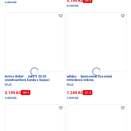
5.199 Kč
-20 %
1.599 Kč
6.499 Kč
Active Rebel
·
Jake II 20.20
adidas
·
Sportswear Essential
snowboardová bunda s kapucí
tréninková mikina
Muži
Muži
3.199 Kč
1.249 Kč
-30 %
-21 %
4.599 Kč
1.599 Kč