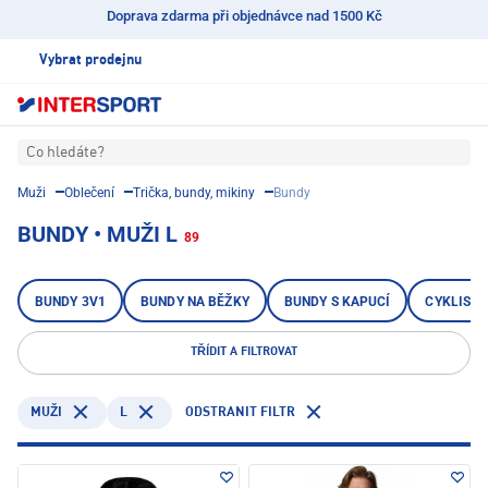
Doprava zdarma při objednávce nad 1500 Kč
Vybrat prodejnu
Co hledáte?
Muži
Oblečení
Trička, bundy, mikiny
Bundy
BUNDY • MUŽI L
89
BUNDY 3V1
BUNDY NA BĚŽKY
BUNDY S KAPUCÍ
CYKLISTI
TŘÍDIT A FILTROVAT
L
ODSTRANIT FILTR
MUŽI