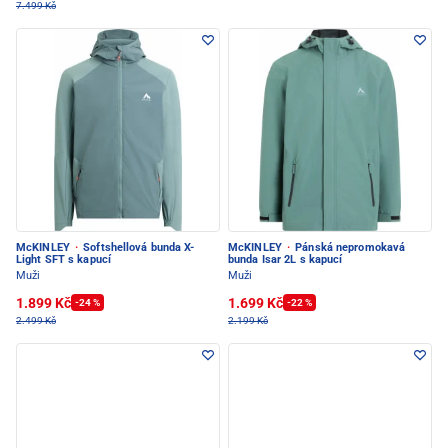
7.499 Kč
McKINLEY
·
Softshellová bunda X-
McKINLEY
·
Pánská nepromokavá
Light SFT s kapucí
bunda Isar 2L s kapucí
Muži
Muži
1.899 Kč
1.699 Kč
-24 %
-22 %
2.499 Kč
2.199 Kč