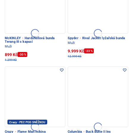
McKINLEY
·
Hardshellová bunda
Spyder
·
Rival Jacket lyžařská bunda
Terang III s kapucí
Muži
Muži
9.999 Kč
-23 %
899 Kč
-30 %
12.999 Kč
1.299 Kč
Crazy - PEC POD SNĚŽKOU
Crazy
·
Flame Man mikina
Columbia
·
Buck Butte II Ins