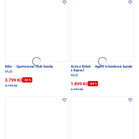
Nike
·
Sportswear Club bunda
Active Rebel
·
Agaro tréninková bunda
s kapucí
Muži
Muži
3.799 Kč
-26 %
1.899 Kč
-24 %
5.199 Kč
2.499 Kč