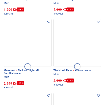
Muži
Muži
1.299 Kč
4.999 Kč
-18 %
-16 %
1.599 Kč
5.999 Kč
Mammut
·
Shuksan Light ML
The North Face
·
Antora bunda
Pán.flís.bunda
Muži
Muži
2.999 Kč
-11 %
2.999 Kč
-23 %
3.399 Kč
3.899 Kč