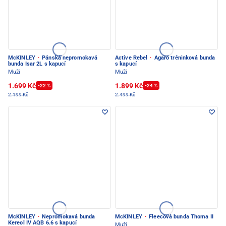
McKINLEY
·
Pánská nepromokavá
Active Rebel
·
Agaro tréninková bunda
bunda Isar 2L s kapucí
s kapucí
Muži
Muži
1.699 Kč
1.899 Kč
-22 %
-24 %
2.199 Kč
2.499 Kč
McKINLEY
·
Nepromokavá bunda
McKINLEY
·
Fleecová bunda Thoma II
Kereol IV AQB 6.6 s kapucí
Muži