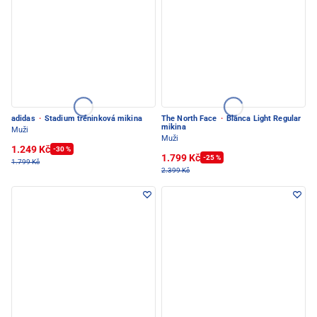
adidas
·
Stadium tréninková mikina
The North Face
·
Blanca Light Regular
mikina
Muži
Muži
1.249 Kč
-30 %
1.799 Kč
-25 %
1.799 Kč
2.399 Kč