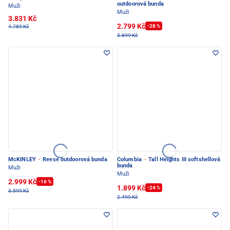
outdoorová bunda
Muži
Muži
3.831 Kč
2.799 Kč
-28 %
4.789 Kč
3.899 Kč
McKINLEY
·
Reese outdoorová bunda
Columbia
·
Tall Heights III softshellová
bunda
Muži
Muži
2.999 Kč
-16 %
1.899 Kč
-24 %
3.599 Kč
2.499 Kč