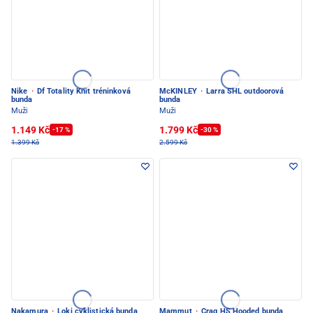
Nike
·
Df Totality Knit tréninková
McKINLEY
·
Larra SHL outdoorová
bunda
bunda
Muži
Muži
1.149 Kč
1.799 Kč
-17 %
-30 %
1.399 Kč
2.599 Kč
Nakamura
·
Loki cyklistická bunda
Mammut
·
Crag HS Hooded bunda