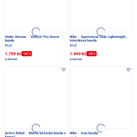
Under Armour
·
Velociti Pro Storm
Nike
·
Sportswear Club Lightweight
bunda
tréninková bunda
Muži
Muži
1.799 Kč
1.499 Kč
-30 %
-28 %
2.599 Kč
2.099 Kč
Active Rebel
·
Maros běžecká bunda s
Nike
·
Icon bunda
kapucí