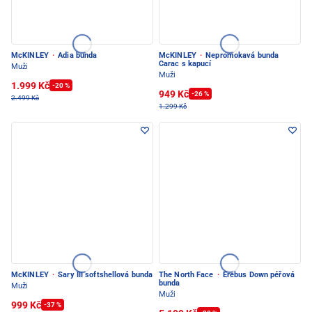
McKINLEY
·
Adia bunda
McKINLEY
·
Nepromokavá bunda
Carac s kapucí
Muži
Muži
1.999 Kč
-20 %
949 Kč
-26 %
2.499 Kč
1.299 Kč
McKINLEY
·
Sary III softshellová bunda
The North Face
·
Erebus Down péřová
bunda
Muži
Muži
999 Kč
-37 %