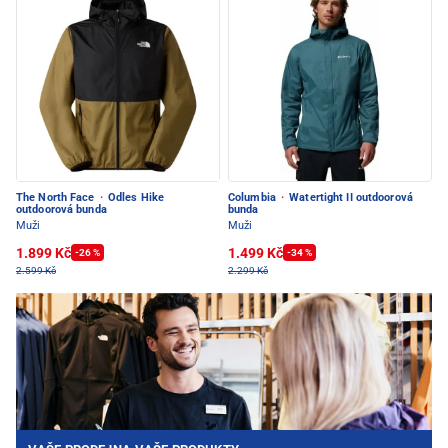
The North Face
·
Odles Hike
Columbia
·
Watertight II outdoorová
outdoorová bunda
bunda
Muži
Muži
1.899 Kč
1.499 Kč
-26 %
-34 %
2.599 Kč
2.299 Kč