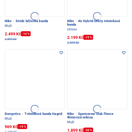
Nike
·
Stride běžecká bunda
Nike
·
Air Hybrid Utility tréninková
bunda
Muži
Unisex
2.499 Kč
-13 %
2.199 Kč
-15 %
2.899 Kč
2.599 Kč
Energetics
·
Tréninková bunda Hagrid
Nike
·
Sportswear Club Fleece
Winterizd mikina
Muži
Muži
969 Kč
-19 %
1.899 Kč
-26 %
1.199 Kč