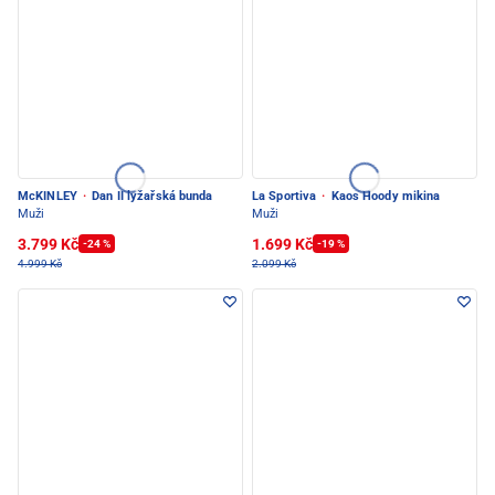
McKINLEY
·
Dan II lyžařská bunda
La Sportiva
·
Kaos Hoody mikina
Muži
Muži
3.799 Kč
1.699 Kč
-24 %
-19 %
4.999 Kč
2.099 Kč