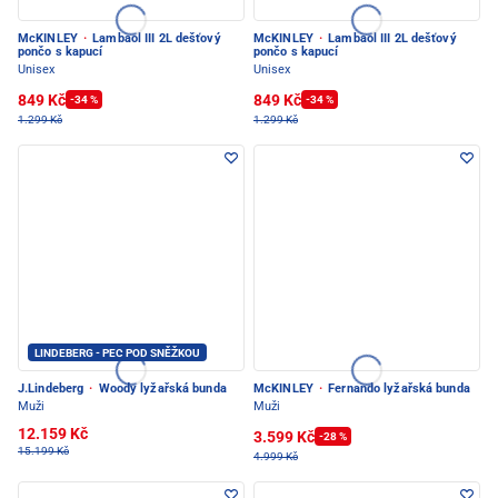
McKINLEY
·
Lambaol III 2L dešťový
McKINLEY
·
Lambaol III 2L dešťový
pončo s kapucí
pončo s kapucí
Unisex
Unisex
849 Kč
849 Kč
-34 %
-34 %
1.299 Kč
1.299 Kč
LINDEBERG - PEC POD SNĚŽKOU
J.Lindeberg
·
Woody lyžařská bunda
McKINLEY
·
Fernando lyžařská bunda
Muži
Muži
12.159 Kč
3.599 Kč
-28 %
15.199 Kč
4.999 Kč