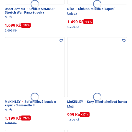
Under Armour
·
UNDER ARMOUR
Nike
·
Club BB mikina s kapucí
Stretch Wvn Pán.větrovka
Unisex
Muži
1.499 Kč
-16 %
1.699 Kč
-19 %
1.799 Kč
2.099 Kč
McKINLEY
·
Softshellová bunda s
McKINLEY
·
Sary III softshellová bunda
kapucí Ciamarello II
Muži
Muži
999 Kč
-37 %
1.199 Kč
-25 %
1.599 Kč
1.599 Kč