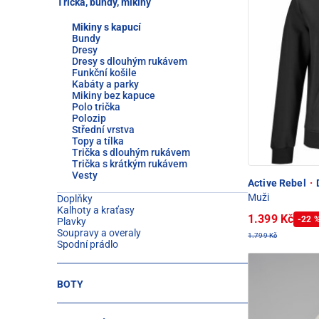
Trička, bundy, mikiny
Mikiny s kapucí
Bundy
Dresy
Dresy s dlouhým rukávem
Funkční košile
Kabáty a parky
Mikiny bez kapuce
Polo trička
Polozip
Střední vrstva
Topy a tílka
Trička s dlouhým rukávem
Trička s krátkým rukávem
Vesty
Active Rebel
·
D
Muži
Doplňky
Kalhoty a kraťasy
1.399 Kč
-22 
Plavky
Soupravy a overaly
1.799 Kč
Spodní prádlo
BOTY