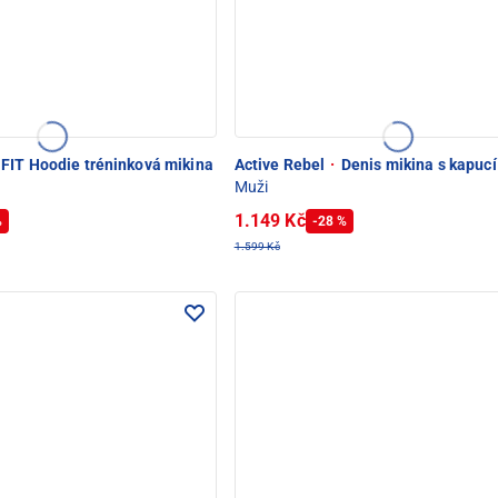
IT Hoodie tréninková mikina
Active Rebel
·
Denis mikina s kapucí
Muži
1.149 Kč
%
-28 %
1.599 Kč