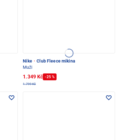
Nike
·
Club Fleece mikina
Muži
1.349 Kč
-25 %
1.799 Kč