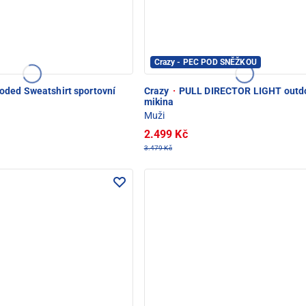
Crazy - PEC POD SNĚŽKOU
ded Sweatshirt sportovní
Crazy
·
PULL DIRECTOR LIGHT outd
mikina
Muži
2.499 Kč
3.479 Kč