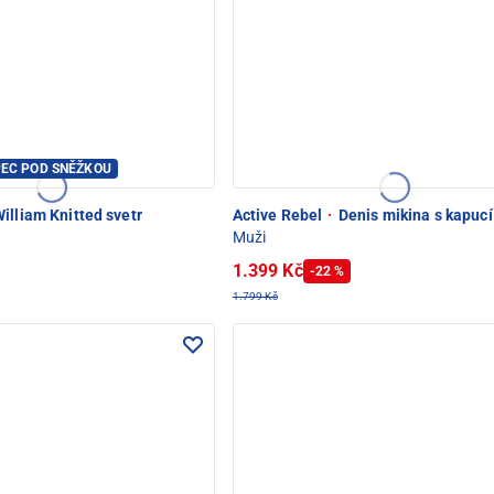
PEC POD SNĚŽKOU
illiam Knitted svetr
Active Rebel
·
Denis mikina s kapucí
Muži
1.399 Kč
-22 %
1.799 Kč