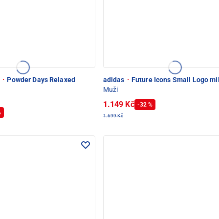
e
·
Powder Days Relaxed
adidas
·
Future Icons Small Logo mi
Muži
1.149 Kč
-32 %
%
1.699 Kč