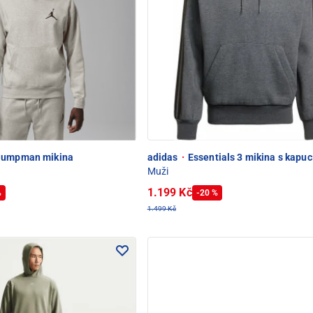
Jumpman mikina
adidas
·
Essentials 3 mikina s kapuc
Muži
1.199 Kč
%
-20 %
1.499 Kč