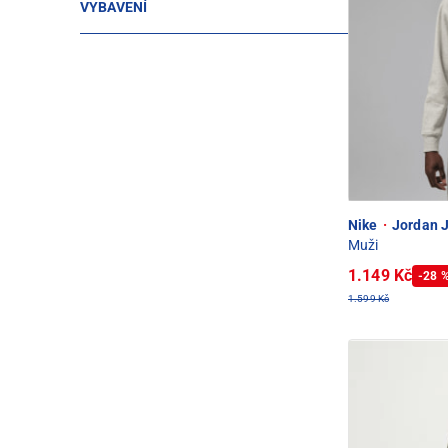
VYBAVENÍ
Nike
·
Jordan 
Muži
1.149 Kč
-28 
1.599 Kč