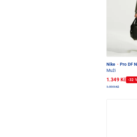
Nike
·
Pro DF N
Muži
1.349 Kč
-32 
1.999 Kč