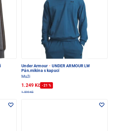
í
Under Armour
·
UNDER ARMOUR LW
Pán.mikina s kapucí
Muži
1.249 Kč
-21 %
1.599 Kč