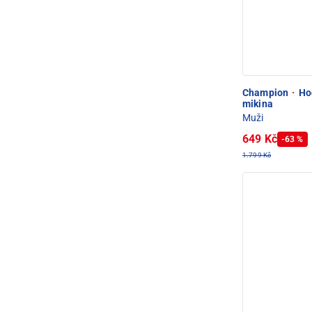
Champion
·
Hoo
mikina
Muži
649 Kč
-63 %
1.799 Kč