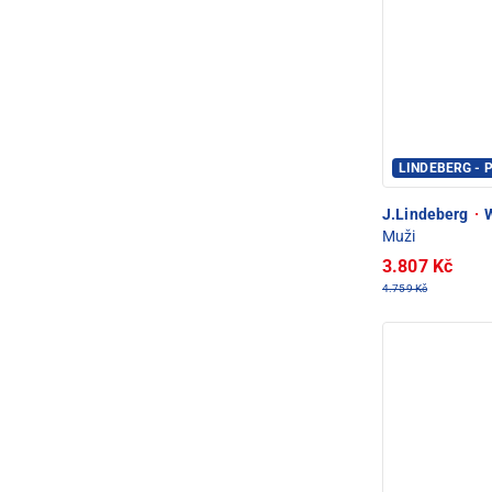
LINDEBERG - 
J.Lindeberg
·
W
Muži
3.807 Kč
4.759 Kč