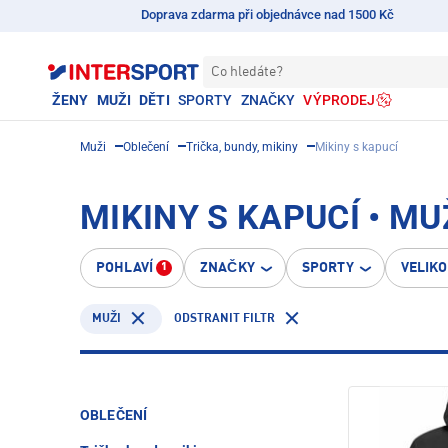
Doprava zdarma při objednávce nad 1500 Kč
Co hledáte?
ŽENY
MUŽI
DĚTI
SPORTY
ZNAČKY
VÝPRODEJ
Muži
Oblečení
Trička, bundy, mikiny
Mikiny s kapucí
MIKINY S KAPUCÍ • MU
POHLAVÍ
ZNAČKY
SPORTY
VELIK
1
ODSTRANIT FILTR
MUŽI
OBLEČENÍ