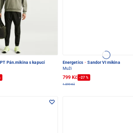
PT Pán.mikina s kapucí
Energetics
·
Sandor VI mikina
Muži
799 Kč
%
-27 %
1.099 Kč