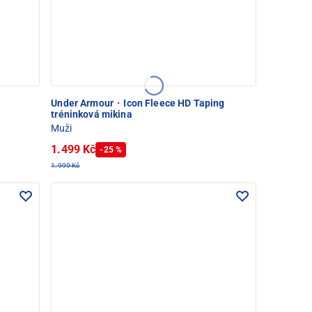
Under Armour
·
Icon Fleece HD Taping
tréninková mikina
Muži
1.499 Kč
-25 %
1.999 Kč