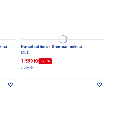
kina
Horsefeathers
·
Sherman mikina
Muži
1.599 Kč
-23 %
2.099 Kč