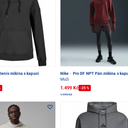
enis mikina s kapucí
Nike
·
Pro DF NPT Pán.mikina s kapu
Muži
1.499 Kč
%
-25 %
1.999 Kč