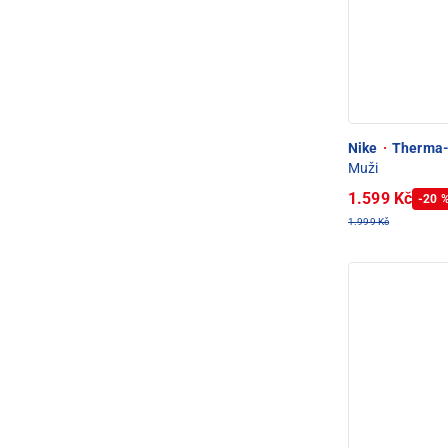
Nike
·
Therma-F
Muži
1.599 Kč
-20 
1.999 Kč