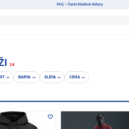
FAQ – Často kladené dotazy
ŽI
24
OST
BARVA
SLEVA
CENA