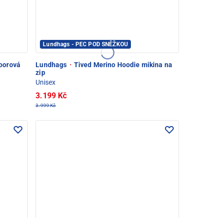
Lundhags - PEC POD SNĚŽKOU
oorová
Lundhags
·
Tived Merino Hoodie mikina na
zip
Unisex
3.199 Kč
3.999 Kč