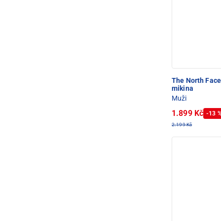
The North Fac
mikina
Muži
1.899 Kč
-13 
2.199 Kč