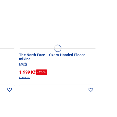
The North Face
·
Oxara Hooded Fleece
mikina
Muži
1.999 Kč
-20 %
2.499 Kč