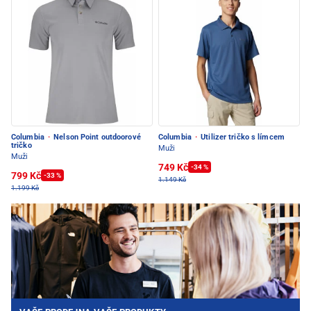
Columbia
·
Nelson Point outdoorové
Columbia
·
Utilizer tričko s límcem
tričko
Muži
Muži
749 Kč
-34 %
799 Kč
-33 %
1.149 Kč
1.199 Kč