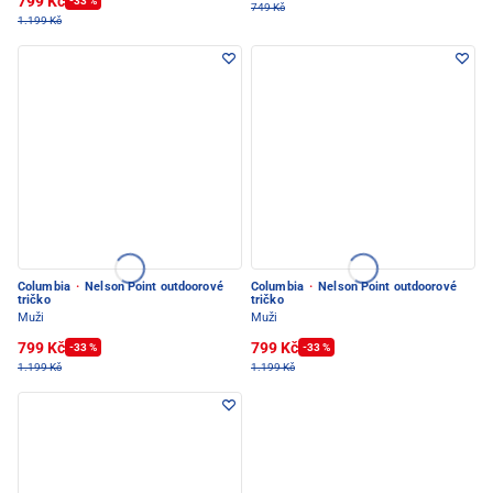
799 Kč
-33 %
749 Kč
1.199 Kč
Columbia
·
Nelson Point outdoorové
Columbia
·
Nelson Point outdoorové
tričko
tričko
Muži
Muži
799 Kč
799 Kč
-33 %
-33 %
1.199 Kč
1.199 Kč