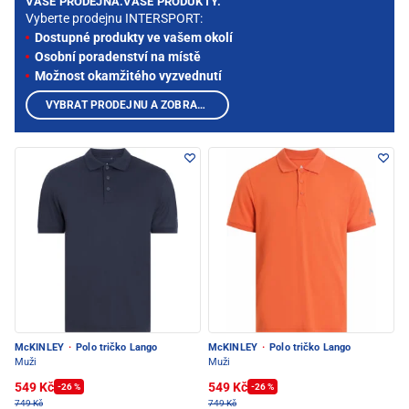
VAŠE PRODEJNA.VAŠE PRODUKTY.
Vyberte prodejnu INTERSPORT:
Dostupné produkty ve vašem okolí
Osobní poradenství na místě
Možnost okamžitého vyzvednutí
VYBRAT PRODEJNU A ZOBRAZIT PRODUKTY
McKINLEY
·
Polo tričko Lango
McKINLEY
·
Polo tričko Lango
Muži
Muži
549 Kč
549 Kč
-26 %
-26 %
749 Kč
749 Kč