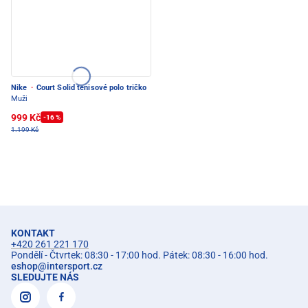
Nike
·
Court Solid tenisové polo tričko
Muži
999 Kč
-16 %
1.199 Kč
KONTAKT
+420 261 221 170
Pondělí - Čtvrtek: 08:30 - 17:00 hod. Pátek: 08:30 - 16:00 hod.
eshop
@
intersport.cz
SLEDUJTE NÁS