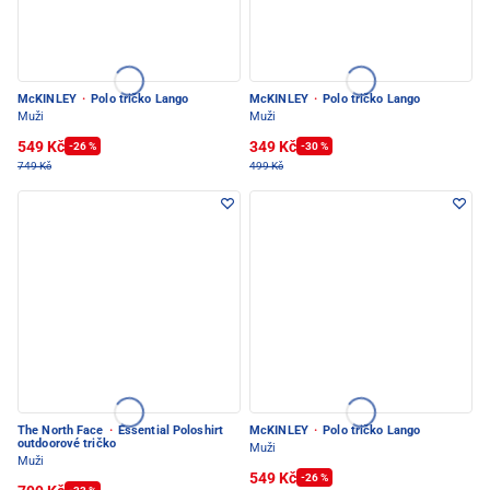
McKINLEY
·
Polo tričko Lango
McKINLEY
·
Polo tričko Lango
Muži
Muži
549 Kč
349 Kč
-26 %
-30 %
749 Kč
499 Kč
The North Face
·
Essential Poloshirt
McKINLEY
·
Polo tričko Lango
outdoorové tričko
Muži
Muži
549 Kč
-26 %