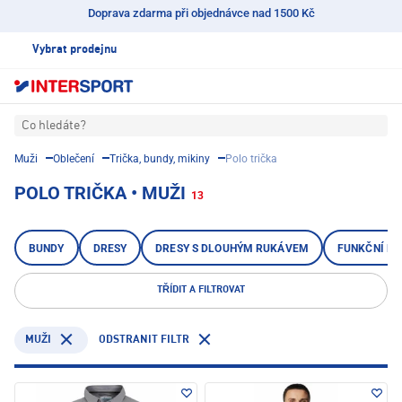
Doprava zdarma při objednávce nad 1500 Kč
Vybrat prodejnu
Co hledáte?
Muži
Oblečení
Trička, bundy, mikiny
Polo trička
POLO TRIČKA • MUŽI
13
BUNDY
DRESY
DRESY S DLOUHÝM RUKÁVEM
FUNKČNÍ KO
TŘÍDIT A FILTROVAT
ODSTRANIT FILTR
MUŽI