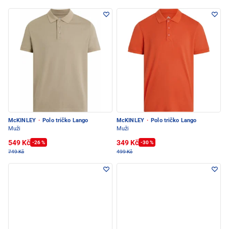
McKINLEY
·
Polo tričko Lango
McKINLEY
·
Polo tričko Lango
Muži
Muži
549 Kč
349 Kč
-26 %
-30 %
749 Kč
499 Kč