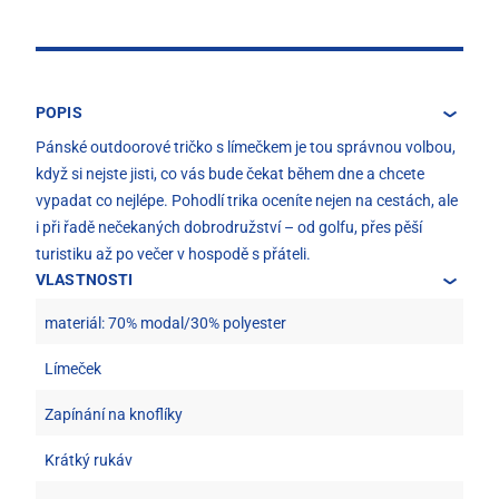
POPIS
Pánské outdoorové tričko s límečkem je tou správnou volbou,
když si nejste jisti, co vás bude čekat během dne a chcete
vypadat co nejlépe. Pohodlí trika oceníte nejen na cestách, ale
i při řadě nečekaných dobrodružství – od golfu, přes pěší
turistiku až po večer v hospodě s přáteli.
VLASTNOSTI
materiál: 70% modal/30% polyester
Límeček
Zapínání na knoflíky
Krátký rukáv