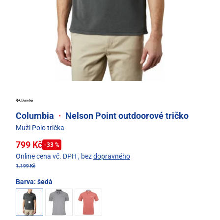
Columbia
·
Nelson Point outdoorové tričko
Muži Polo trička
799 Kč
-33 %
Online cena vč. DPH
, bez
dopravného
1.199 Kč
Barva:
šedá