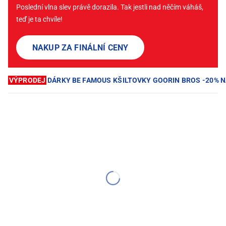
Poslední vlna slev právě dorazila. Tak jestli nad něčím váháš,
teď je ta chvíle!
NAKUP ZA FINÁLNÍ CENY
VÝPRODEJ
DÁRKY BE FAMOUS
KŠILTOVKY GOORIN BROS
-20% 
CENOVÝ HIT SEZÓNY