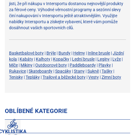
jisti, že při nákupu v Intersportu dostanou nejnovější produkty
za férové ​​ceny. Výhodné věrnostní programy a sezónní slevy
činí nakupování v Intersportu ještě atraktivnějším. Využijte
nabídky Intersportu a získejte vybavení, které vám pomůže
dosáhnout vašich sportovních cílů.
Basketbalové boty
|
Brýle
|
Bundy
|
Helmy
|
Inline brusle
|
Jízdní
kola
|
Kabáty
|
Kalhoty
|
Kopačky
|
Lední brusle
|
Legíny
|
Lyže
|
Míče
|
Mikiny
|
Outdoorové boty
|
Paddleboardy
|
Plavky
|
Rukavice
|
Skateboardy
|
Spacáky
|
Stany
|
Sukně
|
Tašky
|
Tenisky
|
Tepláky
|
Trailové a běžecké boty
|
Vesty
|
Zimní boty
OBLÍBENÉ KATEGORIE
CYKLISTIKA