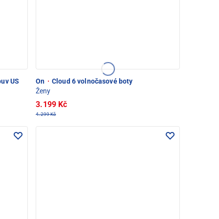
buv US
On
·
Cloud 6 volnočasové boty
Ženy
3.199 Kč
4.299 Kč