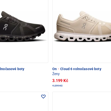
lnočasové boty
On
·
Cloud 6 volnočasové boty
Ženy
3.199 Kč
4.299 Kč