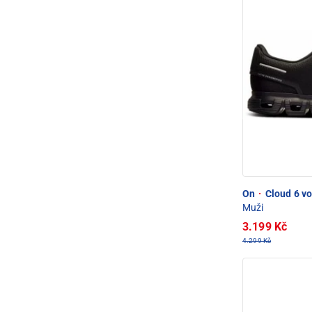
On
·
Cloud 6 vo
Muži
3.199 Kč
4.299 Kč