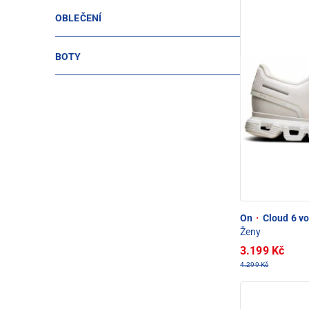
OBLEČENÍ
BOTY
On
·
Cloud 6 vo
Ženy
3.199 Kč
4.299 Kč