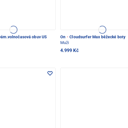
 Dám.volnočasová obuv US
On
·
Cloudsurfer Max běžecké boty
Muži
4.999 Kč