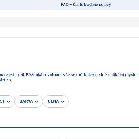
FAQ – Často kladené dotazy
uze jeden cíl:
Běžecká revoluce!
Vše se točí kolem jedné radikální myšle
ledků.
OST
BARVA
CENA