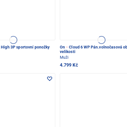
High 3P sportovní ponožky
On
·
Cloud 6 WP Pán.volnočasová o
velikosti
Muži
4.799 Kč