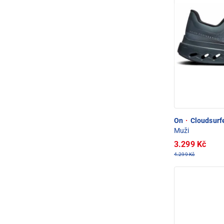
On
·
Cloudsurfe
Muži
3.299 Kč
4.299 Kč