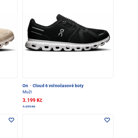
On
·
Cloud 6 volnočasové boty
Muži
3.199 Kč
4.299 Kč