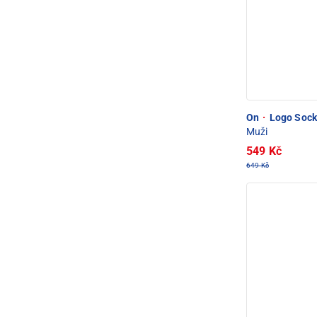
On
·
Logo Sock 
Muži
549 Kč
649 Kč