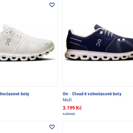
lnočasové boty
On
·
Cloud 6 volnočasové boty
Muži
3.199 Kč
4.299 Kč