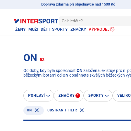
Doprava zdarma při objednávce nad 1500 Kč
Co hledáte?
ŽENY
MUŽI
DĚTI
SPORTY
ZNAČKY
VÝPRODEJ
ON
53
Od doby, kdy byla společnost
ON
založena, existuje pro ni po
běžeckými botami od
ON
dosáhnete skvělých běžeckých výs
POHLAVÍ
ZNAČKY
SPORTY
VELIK
1
ON
ODSTRANIT FILTR