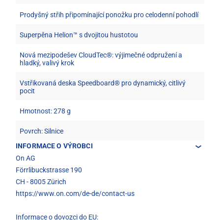
Prodyšný střih připomínající ponožku pro celodenní pohodlí
Superpěna Helion™ s dvojitou hustotou
Nová mezipodešev CloudTec®: výjimečné odpružení a
hladký, valivý krok
Vstřikovaná deska Speedboard® pro dynamický, citlivý
pocit
Hmotnost: 278 g
Povrch: Silnice
INFORMACE O VÝROBCI
On AG
Förrlibuckstrasse 190
CH - 8005 Zürich
https://www.on.com/de-de/contact-us
Informace o dovozci do EU: