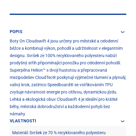
POPIS
Boty On Cloudswift 4 jsou určeny pro městské a celodenní
běžce a kombinují výkon, pohodlí a udržitelnost v elegantním
designu. Svršek ze 100% recyklovaného polyesteru nabízí
prodyšný střih připomínající ponožku pro celodenní pohodlí.
Superpěna Helion™ s dvojí hustotou a přepracovaná
mezipodešev CloudTec® poskytují výjimečné tlumení a plynulý,
valivý krok, zatímco Speedboard® se vstřikováním TPU
zvyšuje návratnost energie pro citlivou, dynamickou jízdu.
Lehká a ekologická obuv Cloudswift 4 je ideální pro krátké
běhy, městská dobrodružství a každodenní pohyb bez
námahy.
VLASTNOSTI
Materiál: Svršek ze 70 % recyklovaného polyesteru