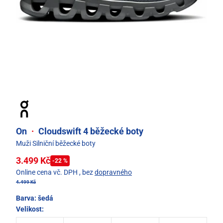
On
·
Cloudswift 4 běžecké boty
Muži Silniční běžecké boty
3.499 Kč
-22 %
Online cena vč. DPH
, bez
dopravného
4.499 Kč
Barva:
šedá
Velikost: