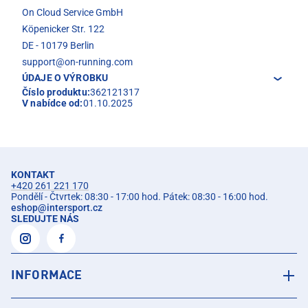
On Cloud Service GmbH
Köpenicker Str. 122
DE - 10179 Berlin
support@on-running.com
ÚDAJE O VÝROBKU
Číslo produktu:
362121317
V nabídce od:
01.10.2025
KONTAKT
+420 261 221 170
Pondělí - Čtvrtek: 08:30 - 17:00 hod. Pátek: 08:30 - 16:00 hod.
eshop
@
intersport.cz
SLEDUJTE NÁS
INFORMACE