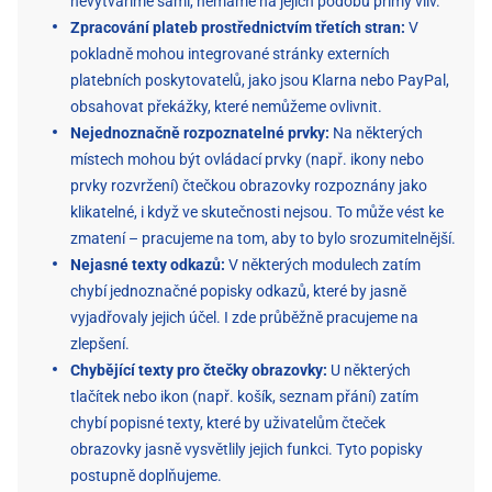
nevytváříme sami, nemáme na jejich podobu přímý vliv.
Zpracování plateb prostřednictvím třetích stran:
V
pokladně mohou integrované stránky externích
platebních poskytovatelů, jako jsou Klarna nebo PayPal,
obsahovat překážky, které nemůžeme ovlivnit.
Nejednoznačně rozpoznatelné prvky:
Na některých
místech mohou být ovládací prvky (např. ikony nebo
prvky rozvržení) čtečkou obrazovky rozpoznány jako
klikatelné, i když ve skutečnosti nejsou. To může vést ke
zmatení – pracujeme na tom, aby to bylo srozumitelnější.
Nejasné texty odkazů:
V některých modulech zatím
chybí jednoznačné popisky odkazů, které by jasně
vyjadřovaly jejich účel. I zde průběžně pracujeme na
zlepšení.
Chybějící texty pro čtečky obrazovky:
U některých
tlačítek nebo ikon (např. košík, seznam přání) zatím
chybí popisné texty, které by uživatelům čteček
obrazovky jasně vysvětlily jejich funkci. Tyto popisky
postupně doplňujeme.