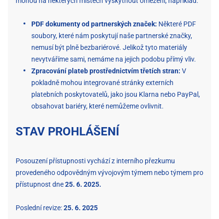
mohou na některých místech vyskytnout omezení, například:
PDF dokumenty od partnerských značek:
Některé PDF
soubory, které nám poskytují naše partnerské značky,
nemusí být plně bezbariérové. Jelikož tyto materiály
nevytváříme sami, nemáme na jejich podobu přímý vliv.
Zpracování plateb prostřednictvím třetích stran:
V
pokladně mohou integrované stránky externích
platebních poskytovatelů, jako jsou Klarna nebo PayPal,
obsahovat bariéry, které nemůžeme ovlivnit.
STAV PROHLÁŠENÍ
Posouzení přístupnosti vychází z interního přezkumu
provedeného odpovědným vývojovým týmem nebo týmem pro
přístupnost dne
25. 6. 2025.
Poslední revize:
25. 6. 2025