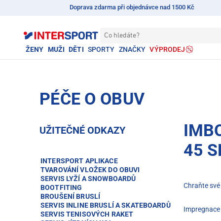
Doprava zdarma při objednávce nad 1500 Kč
Co hledáte?
ŽENY
MUŽI
DĚTI
SPORTY
ZNAČKY
VÝPRODEJ
PÉČE O OBUV
IMB
UŽITEČNÉ ODKAZY
45 
INTERSPORT APLIKACE
TVAROVÁNÍ VLOŽEK DO OBUVI
SERVIS LYŽÍ A SNOWBOARDŮ
Chraňte své 
BOOTFITING
BROUŠENÍ BRUSLÍ
SERVIS INLINE BRUSLÍ A SKATEBOARDŮ
Impregnace 
SERVIS TENISOVÝCH RAKET