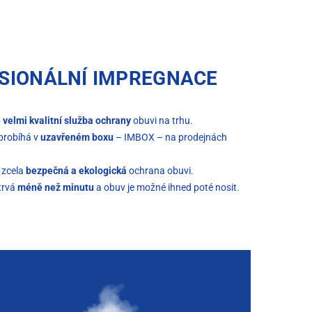
SIONÁLNÍ IMPREGNACE
 velmi kvalitní služba ochrany
obuvi na trhu.
probíhá v
uzavřeném boxu
– IMBOX – na prodejnách
 zcela
bezpečná a ekologická
ochrana obuvi.
trvá
méně než minutu
a obuv je možné ihned poté nosit.