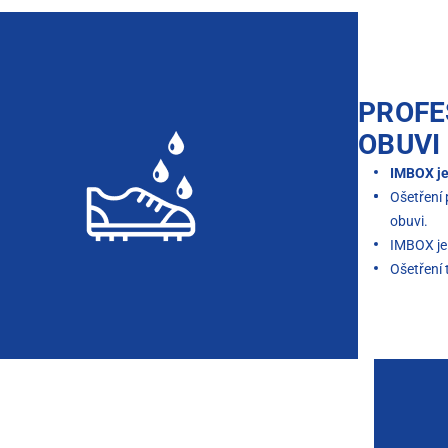
PROFE
OBUVI
IMBOX je
Ošetření 
obuvi.
IMBOX je
Ošetření 