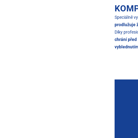
KOMP
Speciálně vy
prodlužuje 
Díky profes
chrání před
vyblednutí