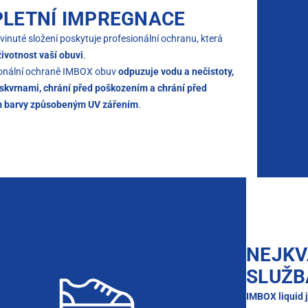
LETNÍ IMPREGNACE
vinuté složení poskytuje profesionální ochranu, která
životnost vaší obuvi
.
ionální ochraně IMBOX obuv
odpuzuje vodu a nečistoty,
 skvrnami, chrání před poškozením a chrání před
m barvy způsobeným UV zářením
.
NEJKV
SLUŽB
IMBOX liquid 