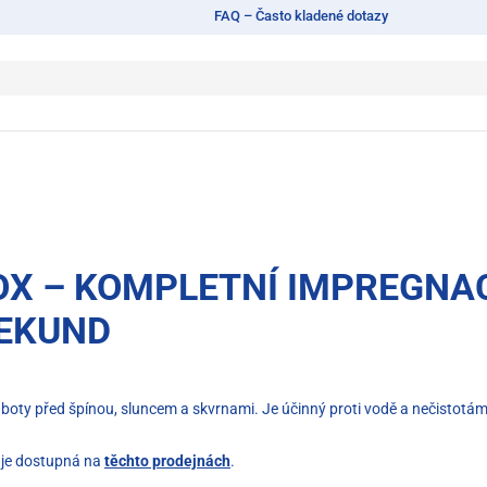
FAQ – Často kladené dotazy
OX
–
KOMPLETNÍ IMPREGNAC
SEKUND
boty před špínou, sluncem a skvrnami. Je účinný proti vodě a nečistotám
je dostupná na
těchto prodejnách
.