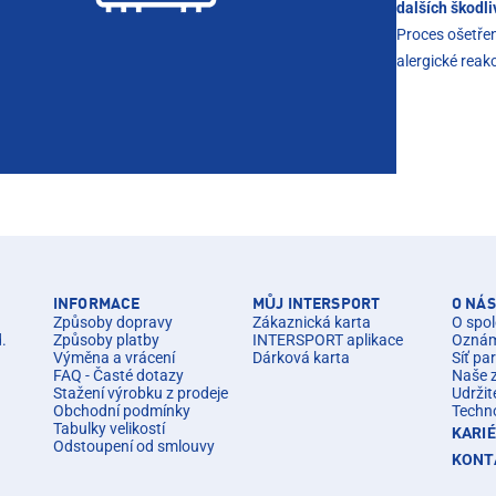
dalších škodli
Proces ošetřen
alergické rea
INFORMACE
MŮJ INTERSPORT
O NÁS
Způsoby dopravy
Zákaznická karta
O spol
d.
Způsoby platby
INTERSPORT aplikace
Oznáme
Výměna a vrácení
Dárková karta
Síť pa
FAQ - Časté dotazy
Naše 
Stažení výrobku z prodeje
Udržit
Obchodní podmínky
Techn
Tabulky velikostí
KARI
Odstoupení od smlouvy
KONT