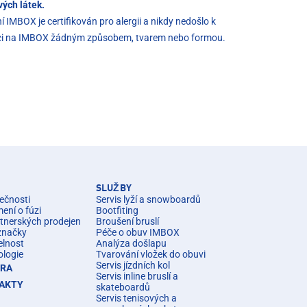
vých látek.
í IMBOX je certifikován pro alergii a nikdy nedošlo k
kci na IMBOX žádným způsobem, tvarem nebo formou.
SLUŽBY
ečnosti
Servis lyží a snowboardů
ní o fúzi
Bootfiting
rtnerských prodejen
Broušení bruslí
značky
Péče o obuv IMBOX
elnost
Analýza došlapu
ologie
Tvarování vložek do obuvi
Servis jízdních kol
ÉRA
Servis inline bruslí a
AKTY
skateboardů
Servis tenisových a