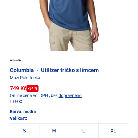
Columbia
·
Utilizer tričko s límcem
Muži Polo trička
749 Kč
-34 %
Online cena vč. DPH
, bez
dopravného
1.149 Kč
Barva:
modrá
Velikost:
S
M
L
XL