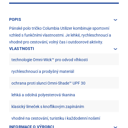
POPIS
Pánské polo tričko Columbia Utilizer kombinuje sportovní
vzhled s funkčními vlastnostmi. Je lehké, rychleschnoucí a
vhodné pro cestování, volný čas i outdoorové aktivity.
VLASTNOSTI
technologie Omni-Wick™ pro odvod vlhkosti
rychleschnoucí a prodyšný materiál
ochrana proti slunci Omni-Shade™ UPF 30
lehká a odolná polyesterová tkanina
klasický límeček s knoflíkovým zapínáním
vhodné na cestování, turistiku i každodenní nošení
INFORMACE O VÝROBCI