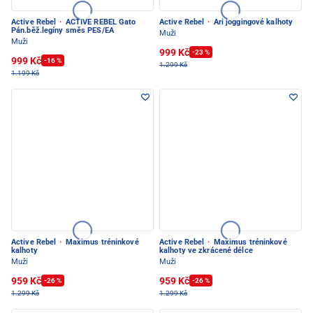
Active Rebel
·
ACTIVE REBEL Gato
Active Rebel
·
Ari joggingové kalhoty
Pán.běž.legíny směs PES/EA
Muži
Muži
999 Kč
-23 %
999 Kč
-16 %
1.299 Kč
1.199 Kč
Active Rebel
·
Maximus tréninkové
Active Rebel
·
Maximus tréninkové
kalhoty
kalhoty ve zkrácené délce
Muži
Muži
959 Kč
959 Kč
-26 %
-26 %
1.299 Kč
1.299 Kč