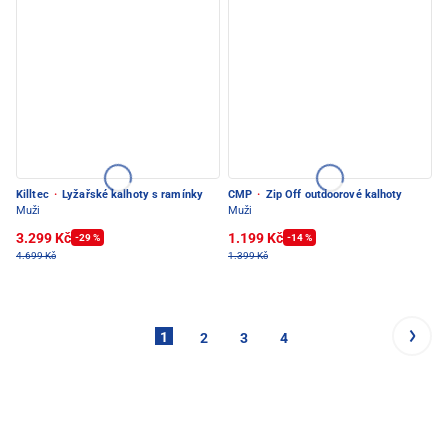
Killtec
·
Lyžařské kalhoty s ramínky
CMP
·
Zip Off outdoorové kalhoty
Muži
Muži
3.299 Kč
1.199 Kč
-29 %
-14 %
4.699 Kč
1.399 Kč
1
2
3
4