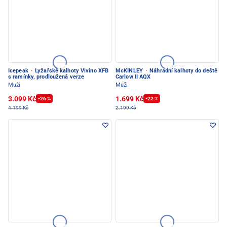
Icepeak
·
Lyžařské kalhoty Vivino XFB
McKINLEY
·
Náhradní kalhoty do deště
s ramínky, prodloužená verze
Carlow II AQX
Muži
Muži
3.099 Kč
1.699 Kč
-26 %
-22 %
4.199 Kč
2.199 Kč