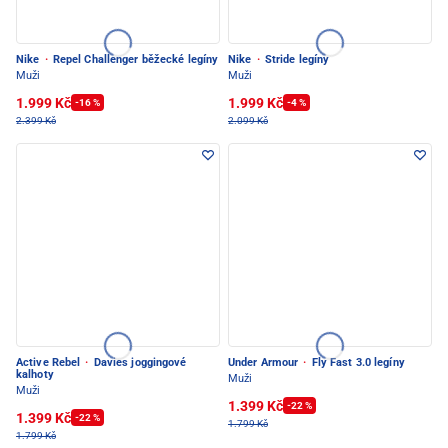
Nike
·
Repel Challenger běžecké legíny
Nike
·
Stride legíny
Muži
Muži
1.999 Kč
1.999 Kč
-16 %
-4 %
2.399 Kč
2.099 Kč
Active Rebel
·
Davies joggingové
Under Armour
·
Fly Fast 3.0 legíny
kalhoty
Muži
Muži
1.399 Kč
-22 %
1.399 Kč
-22 %
1.799 Kč
1.799 Kč