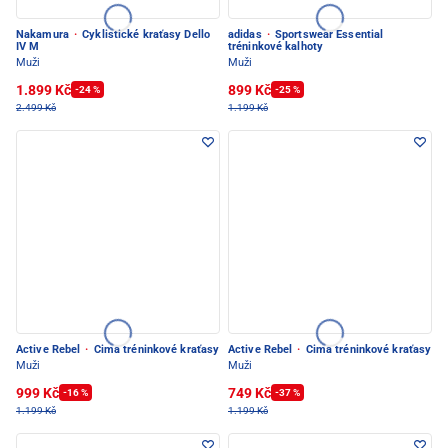
Nakamura
·
Cyklistické kraťasy Dello
adidas
·
Sportswear Essential
IV M
tréninkové kalhoty
Muži
Muži
1.899 Kč
899 Kč
-24 %
-25 %
2.499 Kč
1.199 Kč
Active Rebel
·
Cima tréninkové kraťasy
Active Rebel
·
Cima tréninkové kraťasy
Muži
Muži
999 Kč
749 Kč
-16 %
-37 %
1.199 Kč
1.199 Kč