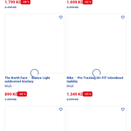
1.799 Kč
1.699 Kč
-28 %
-32 %
2.499 Kč
2.499 Kč
The North Face
·
Blanca Light
Nike
·
Pro Training Dri-FIT tréninkové
outdoorové kraťasy
tepláky
Muži
Muži
899 Kč
1.349 Kč
-30 %
-35 %
1.299 Kč
2.099 Kč