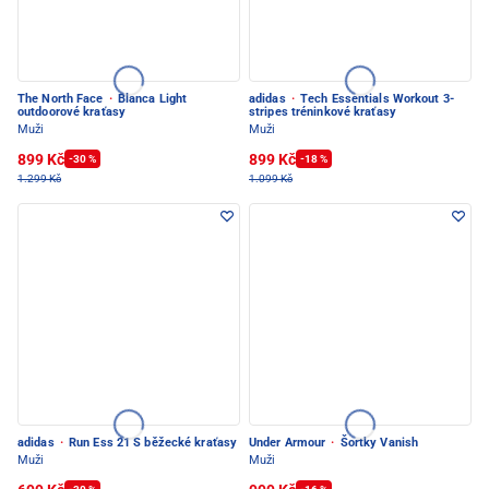
The North Face
·
Blanca Light
adidas
·
Tech Essentials Workout 3-
outdoorové kraťasy
stripes tréninkové kraťasy
Muži
Muži
899 Kč
899 Kč
-30 %
-18 %
1.299 Kč
1.099 Kč
adidas
·
Run Ess 21 S běžecké kraťasy
Under Armour
·
Šortky Vanish
Muži
Muži