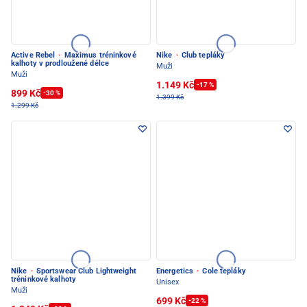
Active Rebel
·
Maximus tréninkové
Nike
·
Club tepláky
kalhoty v prodloužené délce
Muži
Muži
1.149 Kč
-17 %
899 Kč
-30 %
1.399 Kč
1.299 Kč
Nike
·
Sportswear Club Lightweight
Energetics
·
Cole tepláky
tréninkové kalhoty
Unisex
Muži
699 Kč
-22 %