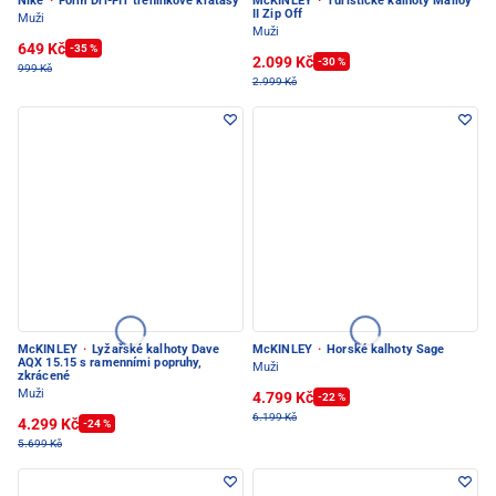
Nike
·
Form Dri-FIT tréninkové kraťasy
McKINLEY
·
Turistické kalhoty Malloy
II Zip Off
Muži
Muži
649 Kč
-35 %
2.099 Kč
-30 %
999 Kč
2.999 Kč
McKINLEY
·
Lyžařské kalhoty Dave
McKINLEY
·
Horské kalhoty Sage
AQX 15.15 s ramenními popruhy,
Muži
zkrácené
Muži
4.799 Kč
-22 %
6.199 Kč
4.299 Kč
-24 %
5.699 Kč