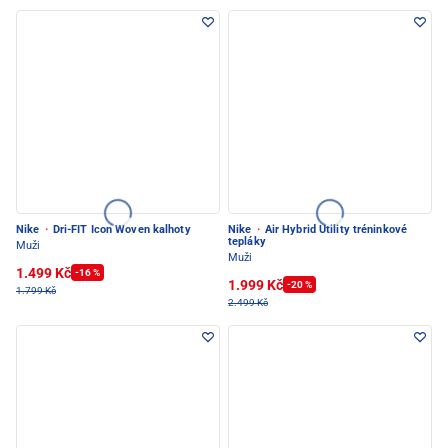
Nike
·
Dri-FIT Icon Woven kalhoty
Nike
·
Air Hybrid Utility tréninkové
tepláky
Muži
Muži
1.499 Kč
-16 %
1.999 Kč
-20 %
1.799 Kč
2.499 Kč