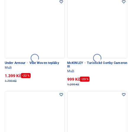
Under Armour
·
Vibe Woven tepláky
McKINLEY
·
Turistické šortky Cameron
III
Muži
Muži
1.399 Kč
-22 %
999 Kč
-23 %
1.799 Kč
1.299 Kč