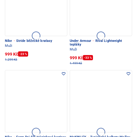
Nike
·
Stride běžecké kraťasy
Under Armour
·
Rival Lightweight
tepláky
Muži
Muži
999 Kč
-23 %
999 Kč
-33 %
1.299 Kč
1.499 Kč