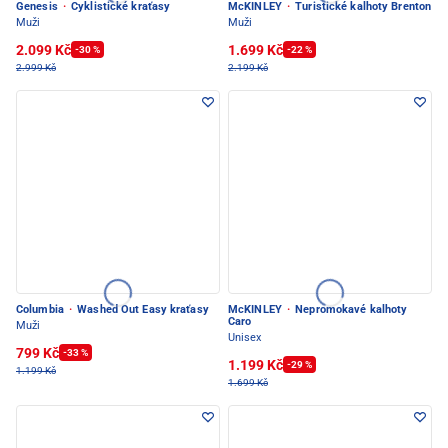
Genesis
·
Cyklistické kraťasy
McKINLEY
·
Turistické kalhoty Brenton
Muži
Muži
2.099 Kč
1.699 Kč
-30 %
-22 %
2.999 Kč
2.199 Kč
Columbia
·
Washed Out Easy kraťasy
McKINLEY
·
Nepromokavé kalhoty
Caro
Muži
Unisex
799 Kč
-33 %
1.199 Kč
-29 %
1.199 Kč
1.699 Kč