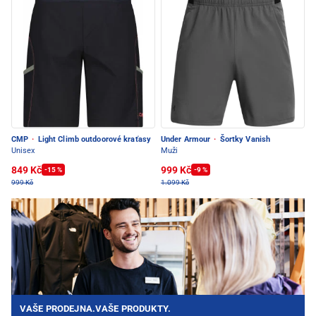
CMP
·
Light Climb outdoorové kraťasy
Under Armour
·
Šortky Vanish
Unisex
Muži
849 Kč
999 Kč
-15 %
-9 %
999 Kč
1.099 Kč
VAŠE PRODEJNA.VAŠE PRODUKTY.