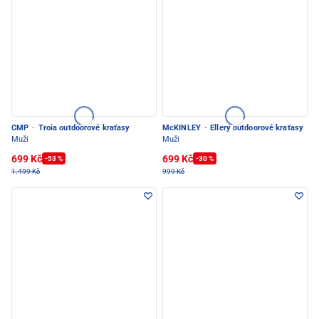
CMP
·
Troia outdoorové kraťasy
McKINLEY
·
Ellery outdoorové kraťasy
Muži
Muži
699 Kč
699 Kč
-53 %
-30 %
1.499 Kč
999 Kč