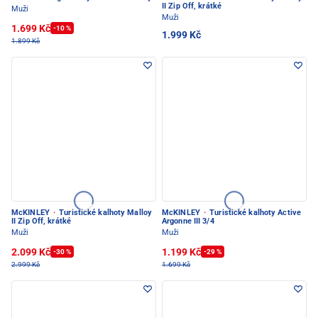
II Zip Off, krátké
Muži
Muži
1.699 Kč
-10 %
1.999 Kč
1.899 Kč
McKINLEY
·
Turistické kalhoty Malloy
McKINLEY
·
Turistické kalhoty Active
II Zip Off, krátké
Argonne III 3/4
Muži
Muži
2.099 Kč
1.199 Kč
-30 %
-29 %
2.999 Kč
1.699 Kč