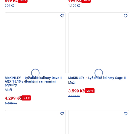
699 Kč
999 Kč
-30 %
-16 %
999 Kč
1.199 Kč
McKINLEY
·
Lyžařské kalhoty Dave II
McKINLEY
·
Lyžařské kalhoty Sage II
AQX 15.15 s dlouhými ramenními
Muži
popruhy
Muži
3.599 Kč
-20 %
4.499 Kč
4.299 Kč
-24 %
5.699 Kč