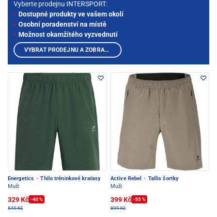
Vyberte prodejnu INTERSPORT:
Dostupné produkty ve vašem okolí
Osobní poradenství na místě
Možnost okamžitého vyzvednutí
VYBRAT PRODEJNU A ZOBRAZIT PRODUKTY
Energetics
·
Thilo tréninkové kraťasy
Active Rebel
·
Tallis šortky
Muži
Muži
329 Kč
399 Kč
-40 %
-55 %
549 Kč
899 Kč