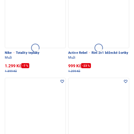
Nike
·
Totality tepláky
Active Rebel
·
Rim 2v1 běžecké šortky
Muži
Muži
1.299 Kč
999 Kč
-7 %
-23 %
1.399 Kč
1.299 Kč