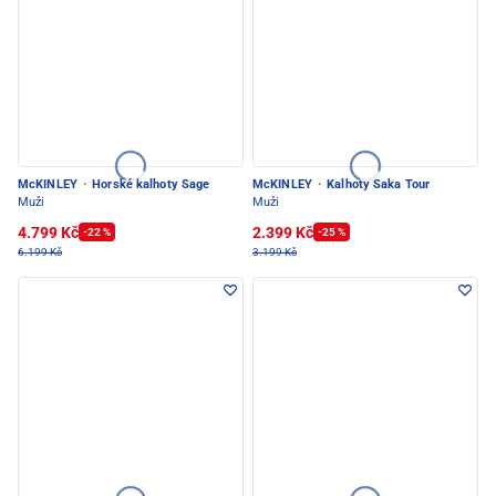
McKINLEY
·
Horské kalhoty Sage
McKINLEY
·
Kalhoty Saka Tour
Muži
Muži
4.799 Kč
2.399 Kč
-22 %
-25 %
6.199 Kč
3.199 Kč