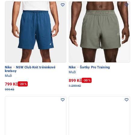
Nike
·
NSW Club Knit tréninkové
Nike
·
Šortky Pro Training
kraťasy
Muži
Muži
899 Kč
-30 %
799 Kč
-20 %
1.299 Kč
999 Kč