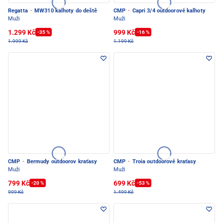
Regatta
·
MW310 kalhoty do deště
CMP
·
Capri 3/4 outdoorové kalhoty
Muži
Muži
1.299 Kč
999 Kč
-35 %
-16 %
1.999 Kč
1.199 Kč
CMP
·
Bermudy outdoorov kraťasy
CMP
·
Troia outdoorové kraťasy
Muži
Muži
799 Kč
699 Kč
-20 %
-53 %
999 Kč
1.499 Kč