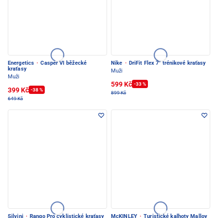
Energetics
·
Casper VI běžecké
Nike
·
DriFit Flex 7'' trénikové kraťasy
kraťasy
Muži
Muži
599 Kč
-33 %
399 Kč
-38 %
899 Kč
649 Kč
Silvini
·
Rango Pro cyklistické kraťasy
McKINLEY
·
Turistické kalhoty Malloy