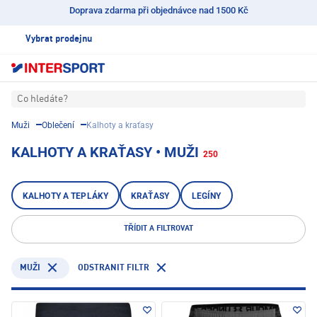
Doprava zdarma při objednávce nad 1500 Kč
Vybrat prodejnu
Co hledáte?
Muži
Oblečení
Kalhoty a kraťasy
KALHOTY A KRAŤASY • MUŽI
250
KALHOTY A TEPLÁKY
KRAŤASY
LEGÍNY
TŘÍDIT A FILTROVAT
ODSTRANIT FILTR
MUŽI