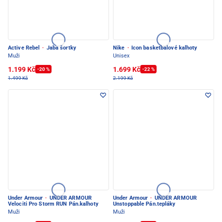
Active Rebel
·
Jaba šortky
Nike
·
Icon basketbalové kalhoty
Muži
Unisex
1.199 Kč
1.699 Kč
-20 %
-22 %
1.499 Kč
2.199 Kč
Under Armour
·
UNDER ARMOUR
Under Armour
·
UNDER ARMOUR
Velociti Pro Storm RUN Pán.kalhoty
Unstoppable Pán.tepláky
Muži
Muži