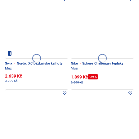
SWIX - PEC POD SNĚŽKOU
Swix
·
Nordic XC běžkařské kalhoty
Nike
·
Sphere Challenger tepláky
Muži
Muži
2.639 Kč
1.899 Kč
-29 %
3.299 Kč
2.699 Kč