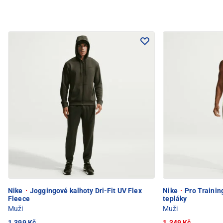
Nike
·
Joggingové kalhoty Dri-Fit UV Flex
Nike
·
Pro Training
Fleece
tepláky
Muži
Muži
1.399 Kč
1.349 Kč