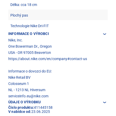
Délka: cca 18 cm
Plochý pas
Technologie Nike Dri-FIT
INFORMACE O VÝROBCI
Nike, Inc.
One Bowerman Dr., Oregon
USA - OR 97005 Beaverton
https://about.nike.com/en/company#contact-us
Informace o dovozci do EU:
Nike Retail BV
Colosseum 1
NL - 1213 NL Hiversum
serviceinfo.eu@nike.com
ÚDAJE O VÝROBKU
Číslo produktu:
411445158
V nabídce od:
23.06.2025