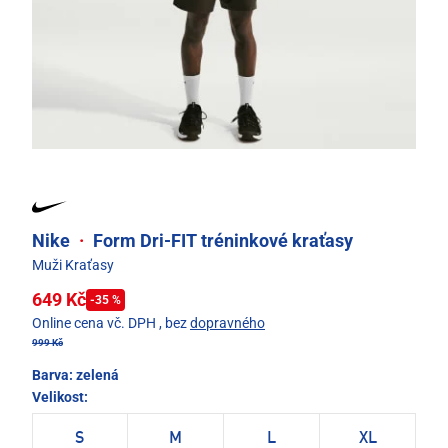
Nike
·
Form Dri-FIT tréninkové kraťasy
Muži Kraťasy
649 Kč
-35 %
Online cena vč. DPH
, bez
dopravného
999 Kč
Barva:
zelená
Velikost:
S
M
L
XL