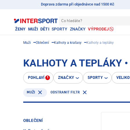
Doprava zdarma při objednávce nad 1500 Kč
Co hledáte?
ŽENY
MUŽI
DĚTI
SPORTY
ZNAČKY
VÝPRODEJ
Muži
Oblečení
Kalhoty a kraťasy
Kalhoty a tepláky
KALHOTY A TEPLÁKY •
POHLAVÍ
ZNAČKY
SPORTY
VELIK
1
ODSTRANIT FILTR
MUŽI
OBLEČENÍ