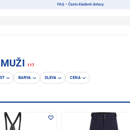
FAQ – Často kladené dotazy
 MUŽI
117
OST
BARVA
SLEVA
CENA