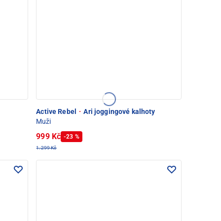
Active Rebel
·
Ari joggingové kalhoty
Muži
999 Kč
-23 %
1.299 Kč