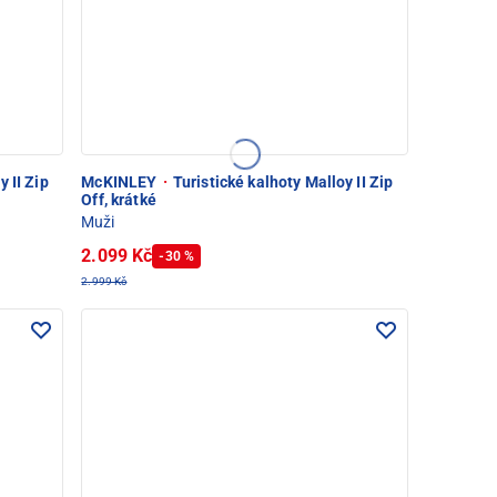
 II Zip
McKINLEY
·
Turistické kalhoty Malloy II Zip
Off, krátké
Muži
2.099 Kč
-30 %
2.999 Kč