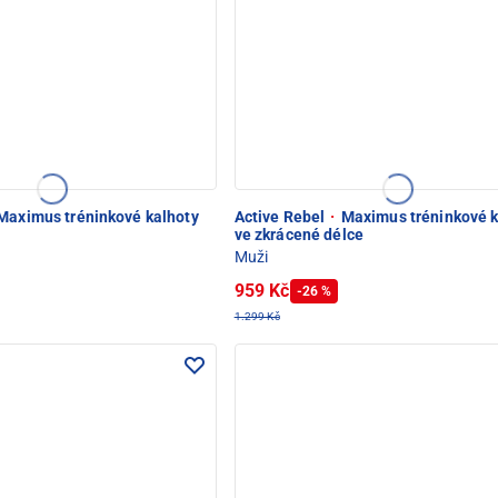
Maximus tréninkové kalhoty
Active Rebel
·
Maximus tréninkové k
ve zkrácené délce
Muži
959 Kč
-26 %
1.299 Kč