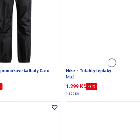
promokavé kalhoty Caro
Nike
·
Totality tepláky
Muži
1.299 Kč
%
-7 %
1.399 Kč