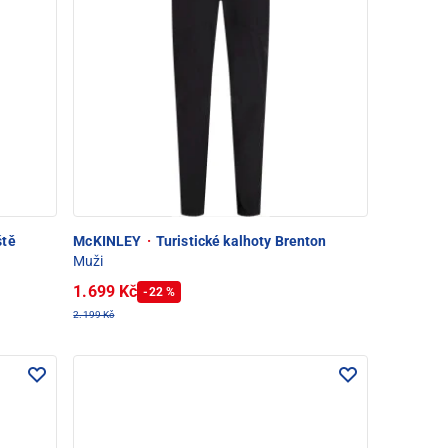
ště
McKINLEY
·
Turistické kalhoty Brenton
Muži
1.699 Kč
-22 %
2.199 Kč