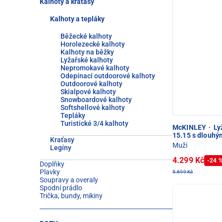
Kalhoty a kraťasy
Kalhoty a tepláky
Běžecké kalhoty
Horolezecké kalhoty
Kalhoty na běžky
Lyžařské kalhoty
Nepromokavé kalhoty
Odepínací outdoorové kalhoty
Outdoorové kalhoty
Skialpové kalhoty
Snowboardové kalhoty
Softshellové kalhoty
Tepláky
Turistické 3/4 kalhoty
McKINLEY
·
Lyž
15.15 s dlouhý
Kraťasy
Muži
Legíny
4.299 Kč
-24 
Doplňky
Plavky
5.699 Kč
Soupravy a overaly
Spodní prádlo
Trička, bundy, mikiny