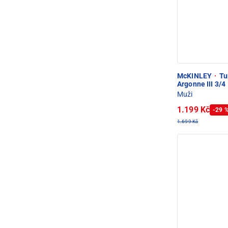
McKINLEY
·
Tur
Argonne III 3/4
Muži
1.199 Kč
-29 
1.699 Kč