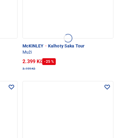
McKINLEY
·
Kalhoty Saka Tour
Muži
2.399 Kč
-25 %
3.199 Kč