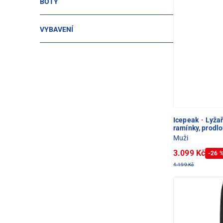
BOTY
VYBAVENÍ
Icepeak
·
Lyžař
ramínky, prodl
Muži
3.099 Kč
-26 
4.199 Kč