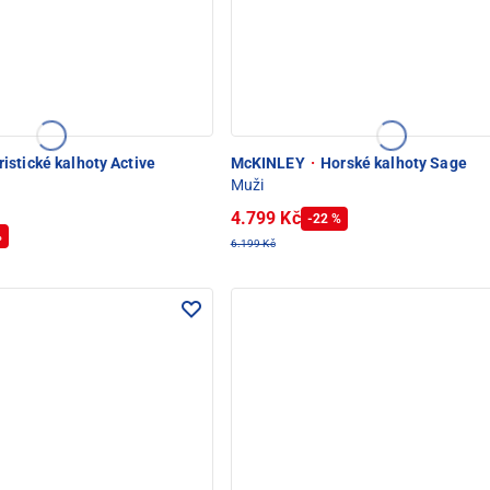
istické kalhoty Active
McKINLEY
·
Horské kalhoty Sage
Muži
4.799 Kč
-22 %
%
6.199 Kč