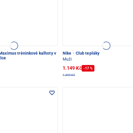
aximus tréninkové kalhoty v
Nike
·
Club tepláky
lce
Muži
1.149 Kč
-17 %
1.399 Kč