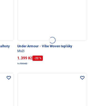
alhoty
Under Armour
·
Vibe Woven tepláky
Muži
1.399 Kč
-22 %
1.799 Kč