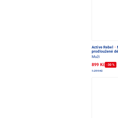
Active Rebel
·
M
prodloužené dé
Muži
899 Kč
-30 %
1.299 Kč