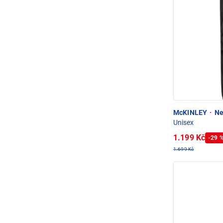
McKINLEY
·
Ne
Unisex
1.199 Kč
-29 
1.699 Kč