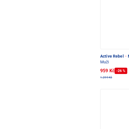
Active Rebel
·
Muži
959 Kč
-26 %
1.299 Kč