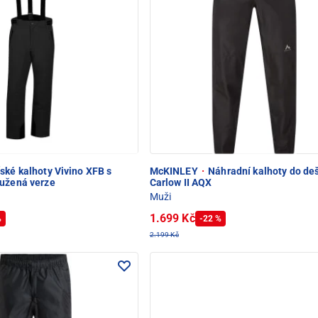
ské kalhoty Vivino XFB s
McKINLEY
·
Náhradní kalhoty do de
oužená verze
Carlow II AQX
Muži
1.699 Kč
%
-22 %
2.199 Kč