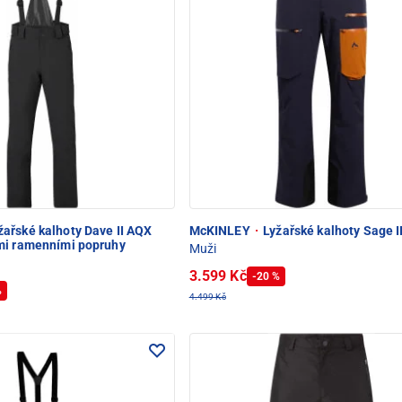
ařské kalhoty Dave II AQX
McKINLEY
·
Lyžařské kalhoty Sage I
mi ramenními popruhy
Muži
3.599 Kč
-20 %
%
4.499 Kč