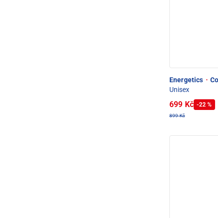
Energetics
·
Co
Unisex
699 Kč
-22 %
899 Kč