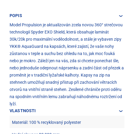
POPIS
Model Propulsion je aktualizován zcela novou 360° strečovou
technologií Spyder EXO Shield, která obsahuje laminát
30k/20k pro maximální voděodolnost, a stále je vybaven zipy
YKK® AquaGuard na kapsách, které zajistí, že vaše nohy
zůstanou v teple a suchu bez ohledu na to, jak moc fouká
nebo je mokro. Záleží jen na vás, zda si chcete ponechat šle,
nebo jednoduše odepnout náprsenku a zadní část od přezek a
proměnit je v tradiční lyžařské kalhoty. Kapsy na zip na
stehnech umožňují snadný přístup při zachování větracích
otvorů na vnitřní straně stehen. Zesílené chrániče proti oděru
na spodním vnitřním lemu zabraňují náhodnému roztržení od
lyží.
VLASTNOSTI
Materiál: 100 % recyklovaný polyester