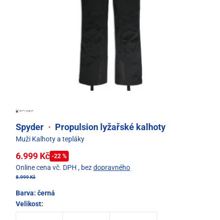
Spyder
·
Propulsion lyžařské kalhoty
Muži Kalhoty a tepláky
6.999 Kč
-22 %
Online cena vč. DPH
, bez
dopravného
8.999 Kč
Barva:
černá
Velikost: