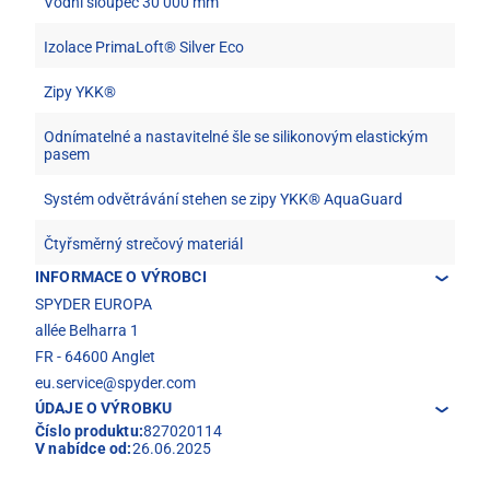
Vodní sloupec 30 000 mm
Izolace PrimaLoft® Silver Eco
Zipy YKK®
Odnímatelné a nastavitelné šle se silikonovým elastickým
pasem
Systém odvětrávání stehen se zipy YKK® AquaGuard
Čtyřsměrný strečový materiál
INFORMACE O VÝROBCI
SPYDER EUROPA
allée Belharra 1
FR - 64600 Anglet
eu.service@spyder.com
ÚDAJE O VÝROBKU
Číslo produktu:
827020114
V nabídce od:
26.06.2025