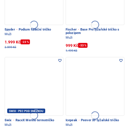
Spyder
·
Podium funkční tričko
Fischer
·
Base Pro lyžařské tričko s
polozipem
Muži
Muži
1.999 Kč
-23 %
999 Kč
-33 %
2.599 Kč
1.499 Kč
SWIX - PEC POD SNĚŽKOU
Swix
·
RaceX Merino termotričko
Icepeak
·
Peever XF lyžařské tričko
Muži
Muži