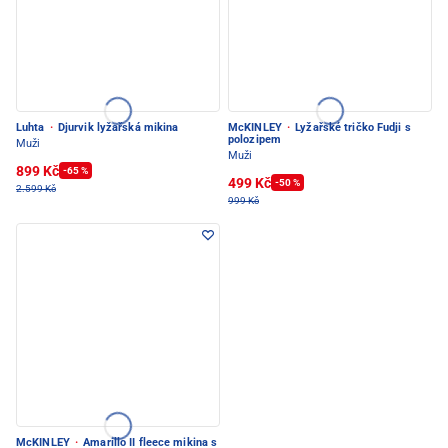
Luhta
·
Djurvik lyžařská mikina
McKINLEY
·
Lyžařské tričko Fudji s
polozipem
Muži
Muži
899 Kč
-65 %
499 Kč
-50 %
2.599 Kč
999 Kč
McKINLEY
·
Amarillo II fleece mikina s