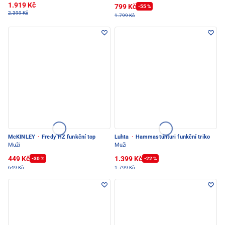
1.919 Kč
799 Kč
-55 %
2.399 Kč
1.799 Kč
McKINLEY
·
Fredy HZ funkční top
Luhta
·
Hammastunturi funkční triko
Muži
Muži
449 Kč
1.399 Kč
-30 %
-22 %
649 Kč
1.799 Kč