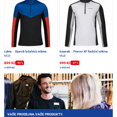
Luhta
·
Djurvik lyžařská mikina
Icepeak
·
Peever XF funkční mikina
Muži
Muži
899 Kč
999 Kč
-43 %
-37 %
1.599 Kč
1.599 Kč
VAŠE PRODEJNA.VAŠE PRODUKTY.