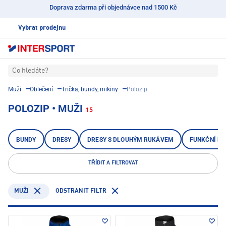
Doprava zdarma při objednávce nad 1500 Kč
Vybrat prodejnu
Co hledáte?
Muži
Oblečení
Trička, bundy, mikiny
Polozip
POLOZIP • MUŽI
15
BUNDY
DRESY
DRESY S DLOUHÝM RUKÁVEM
FUNKČNÍ KO
TŘÍDIT A FILTROVAT
ODSTRANIT FILTR
MUŽI