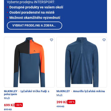
Vyberte prodejnu INTERSPORT:
Dostupné produkty ve vašem okolí
Osobní poradenství na místě
Možnost okamžitého vyzvednutí
VYBRAT PRODEJNU A ZOBRAZIT PRODUKTY
McKINLEY
·
Lyžařské tričko Fudji s
McKINLEY
·
Amarillo lyžařská mikina
polozipem
Muži
Muži
399 Kč
-20 %
699 Kč
-22 %
499 Kč
899 Kč