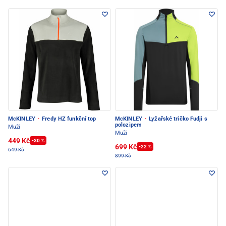
McKINLEY
·
Fredy HZ funkční top
McKINLEY
·
Lyžařské tričko Fudji s
polozipem
Muži
Muži
449 Kč
-30 %
699 Kč
-22 %
649 Kč
899 Kč