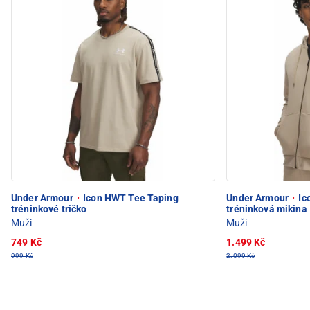
Under Armour
·
Icon HWT Tee Taping
Under Armour
·
Ic
tréninkové tričko
tréninková mikina
Muži
Muži
749 Kč
1.499 Kč
999 Kč
2.099 Kč