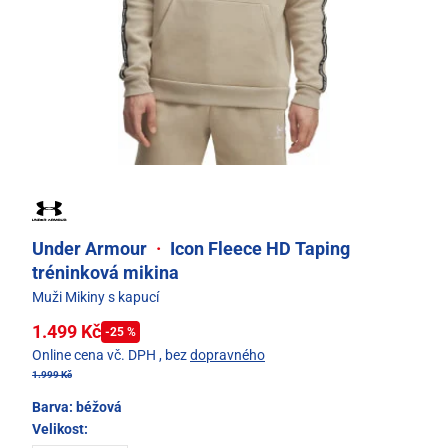
Under Armour
·
Icon Fleece HD Taping
tréninková mikina
Muži Mikiny s kapucí
1.499 Kč
-25 %
Online cena vč. DPH
, bez
dopravného
1.999 Kč
Barva:
béžová
Velikost: