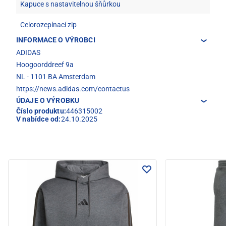
Kapuce s nastavitelnou šňůrkou
Celorozepínací zip
INFORMACE O VÝROBCI
ADIDAS
Hoogoorddreef 9a
NL - 1101 BA Amsterdam
https://news.adidas.com/contactus
ÚDAJE O VÝROBKU
Číslo produktu:
446315002
V nabídce od:
24.10.2025