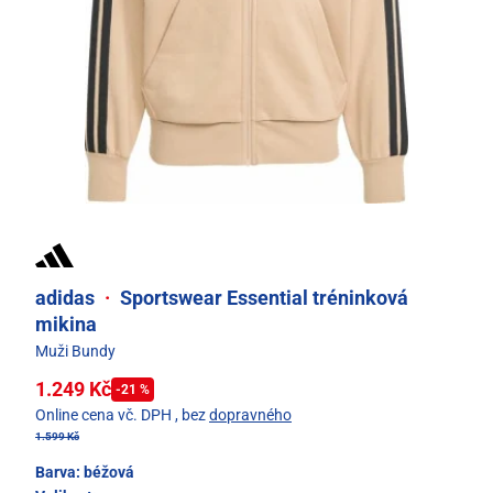
adidas
·
Sportswear Essential tréninková
mikina
Muži Bundy
1.249 Kč
-21 %
Online cena vč. DPH
, bez
dopravného
1.599 Kč
Barva:
béžová