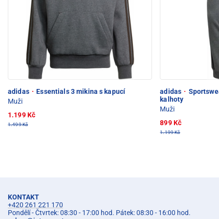
adidas
·
Essentials 3 mikina s kapucí
adidas
·
Sportswea
kalhoty
Muži
Muži
1.199 Kč
899 Kč
1.499 Kč
1.199 Kč
KONTAKT
+420 261 221 170
Pondělí - Čtvrtek: 08:30 - 17:00 hod. Pátek: 08:30 - 16:00 hod.