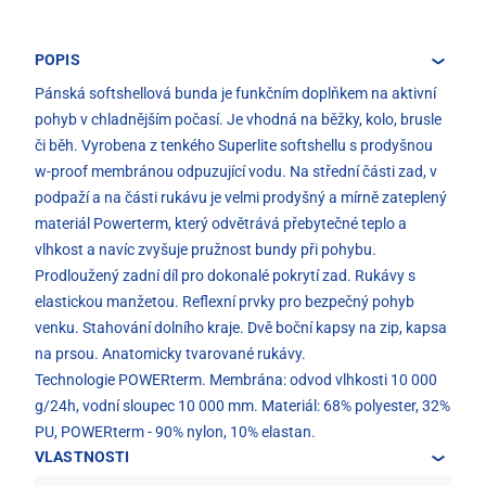
POPIS
Pánská softshellová bunda je funkčním doplňkem na aktivní
pohyb v chladnějším počasí. Je vhodná na běžky, kolo, brusle
či běh. Vyrobena z tenkého Superlite softshellu s prodyšnou
w-proof membránou odpuzující vodu. Na střední části zad, v
podpaží a na části rukávu je velmi prodyšný a mírně zateplený
materiál Powerterm, který odvětrává přebytečné teplo a
vlhkost a navíc zvyšuje pružnost bundy při pohybu.
Prodloužený zadní díl pro dokonalé pokrytí zad. Rukávy s
elastickou manžetou. Reflexní prvky pro bezpečný pohyb
venku. Stahování dolního kraje. Dvě boční kapsy na zip, kapsa
na prsou. Anatomicky tvarované rukávy.
Technologie POWERterm. Membrána: odvod vlhkosti 10 000
g/24h, vodní sloupec 10 000 mm. Materiál: 68% polyester, 32%
PU, POWERterm - 90% nylon, 10% elastan.
VLASTNOSTI