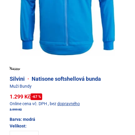
Silvini
·
Natisone softshellová bunda
Muži Bundy
1.299 Kč
-67 %
Online cena vč. DPH
, bez
dopravného
3.999 Kč
Barva:
modrá
Velikost: