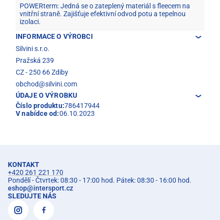
POWERterm: Jedná se o zateplený materiál s fleecem na
vnitřní straně. Zajišťuje efektivní odvod potu a tepelnou
izolaci.
INFORMACE O VÝROBCI
Silvini s.r.o.
Pražská 239
CZ - 250 66 Zdiby
obchod@silvini.com
ÚDAJE O VÝROBKU
Číslo produktu:
786417944
V nabídce od:
06.10.2023
KONTAKT
+420 261 221 170
Pondělí - Čtvrtek: 08:30 - 17:00 hod. Pátek: 08:30 - 16:00 hod.
eshop
@
intersport.cz
SLEDUJTE NÁS