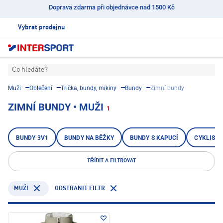
Doprava zdarma při objednávce nad 1500 Kč
Vybrat prodejnu
Co hledáte?
Muži
Oblečení
Trička, bundy, mikiny
Bundy
Zimní bundy
ZIMNÍ BUNDY • MUŽI
1
BUNDY 3V1
BUNDY NA BĚŽKY
BUNDY S KAPUCÍ
CYKLISTI
TŘÍDIT A FILTROVAT
ODSTRANIT FILTR
MUŽI