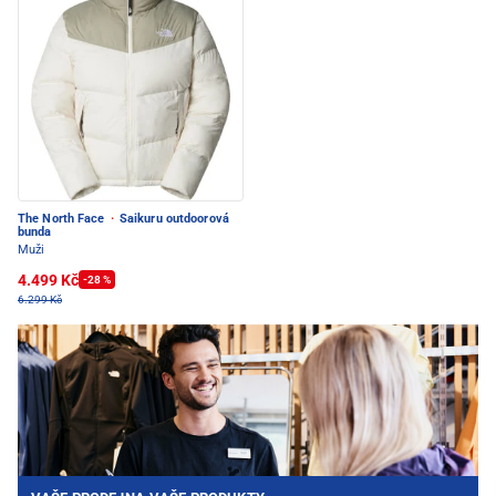
The North Face
·
Saikuru outdoorová
bunda
Muži
4.499 Kč
-28 %
6.299 Kč