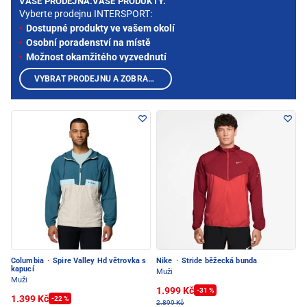
VAŠE PRODEJNA.VAŠE PRODUKTY.
Vyberte prodejnu INTERSPORT:
Dostupné produkty ve vašem okolí
Osobní poradenství na místě
Možnost okamžitého vyzvednutí
VYBRAT PRODEJNU A ZOBRAZIT PRODUKTY
Columbia
·
Spire Valley Hd větrovka s
Nike
·
Stride běžecká bunda
kapucí
Muži
Muži
1.999 Kč
-31 %
1.399 Kč
-22 %
2.899 Kč