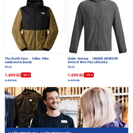
The North Face
·
Odles Hike
Under Armour
·
UNDER ARMOUR
outdoorová bunda
Stretch Wvn Pán.větrovka
Muži
Muži
1.899 Kč
1.699 Kč
-26 %
-19 %
2.599 Kč
2.099 Kč