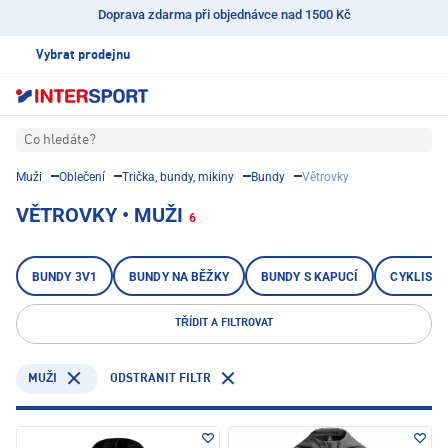
Doprava zdarma při objednávce nad 1500 Kč
Vybrat prodejnu
Co hledáte?
Muži
Oblečení
Trička, bundy, mikiny
Bundy
Větrovky
VĚTROVKY • MUŽI
6
BUNDY 3V1
BUNDY NA BĚŽKY
BUNDY S KAPUCÍ
CYKLISTI
TŘÍDIT A FILTROVAT
ODSTRANIT FILTR
MUŽI