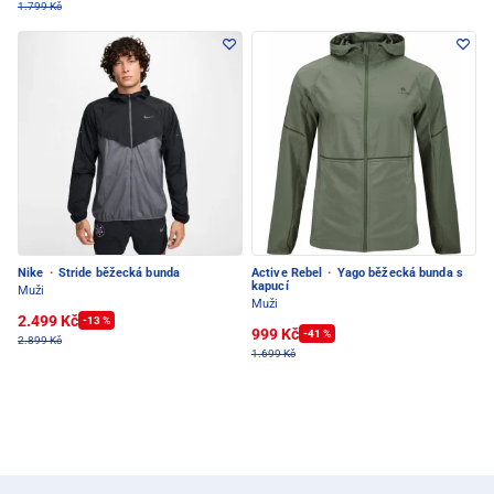
1.799 Kč
Nike
·
Stride běžecká bunda
Active Rebel
·
Yago běžecká bunda s
kapucí
Muži
Muži
2.499 Kč
-13 %
999 Kč
-41 %
2.899 Kč
1.699 Kč