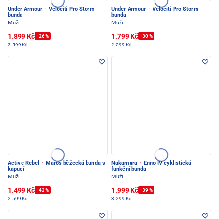
Under Armour
·
Velociti Pro Storm
Under Armour
·
Velociti Pro Storm
bunda
bunda
Muži
Muži
1.899 Kč
1.799 Kč
-26 %
-30 %
2.599 Kč
2.599 Kč
Active Rebel
·
Maros běžecká bunda s
Nakamura
·
Enno IV cyklistická
kapucí
funkční bunda
Muži
Muži
1.499 Kč
1.999 Kč
-42 %
-39 %
2.599 Kč
3.299 Kč