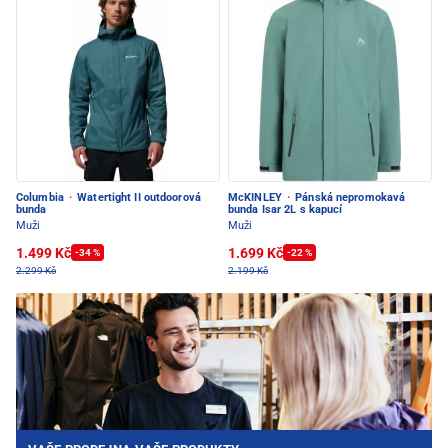
Columbia
·
Watertight II outdoorová
McKINLEY
·
Pánská nepromokavá
bunda
bunda Isar 2L s kapucí
Muži
Muži
1.499 Kč
1.699 Kč
-34 %
-22 %
2.299 Kč
2.199 Kč