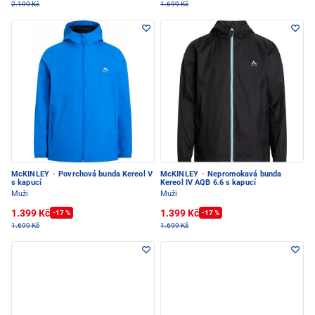
2.199 Kč
1.699 Kč
McKINLEY
·
Povrchová bunda Kereol V
McKINLEY
·
Nepromokavá bunda
s kapucí
Kereol IV AQB 6.6 s kapucí
Muži
Muži
1.399 Kč
1.399 Kč
-17 %
-17 %
1.699 Kč
1.699 Kč