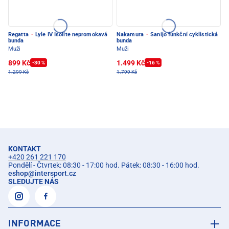
Regatta
·
Lyle IV Isolite nepromokavá
Nakamura
·
Sanijo funkční cyklistická
bunda
bunda
Muži
Muži
899 Kč
1.499 Kč
-30 %
-16 %
1.299 Kč
1.799 Kč
KONTAKT
+420 261 221 170
Pondělí - Čtvrtek: 08:30 - 17:00 hod. Pátek: 08:30 - 16:00 hod.
eshop
@
intersport.cz
SLEDUJTE NÁS
INFORMACE