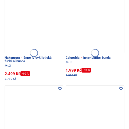
Nakamura
·
Enno IV cyklistická
Columbia
·
Inner Limits bunda
funkční bunda
Muži
Muži
1.999 Kč
-33 %
2.499 Kč
-10 %
2.999 Kč
2.799 Kč