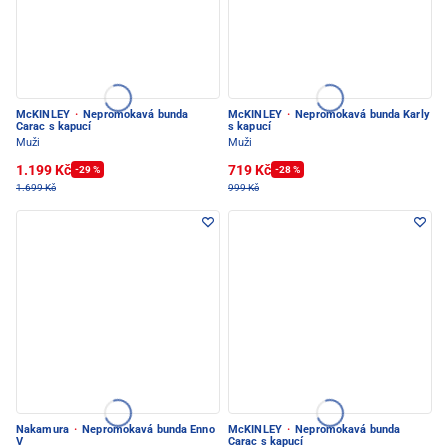
McKINLEY
·
Nepromokavá bunda
McKINLEY
·
Nepromokavá bunda Karly
Carac s kapucí
s kapucí
Muži
Muži
1.199 Kč
719 Kč
-29 %
-28 %
1.699 Kč
999 Kč
Nakamura
·
Nepromokavá bunda Enno
McKINLEY
·
Nepromokavá bunda
V
Carac s kapucí