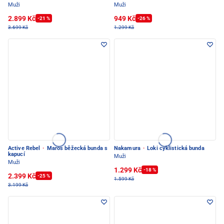
Muži
Muži
2.899 Kč
949 Kč
-21 %
-26 %
3.699 Kč
1.299 Kč
Active Rebel
·
Maros běžecká bunda s
Nakamura
·
Loki cyklistická bunda
kapucí
Muži
Muži
1.299 Kč
-18 %
2.399 Kč
-25 %
1.599 Kč
3.199 Kč