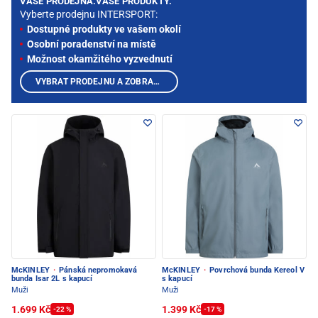
VAŠE PRODEJNA.VAŠE PRODUKTY.
Vyberte prodejnu INTERSPORT:
Dostupné produkty ve vašem okolí
Osobní poradenství na místě
Možnost okamžitého vyzvednutí
VYBRAT PRODEJNU A ZOBRAZIT PRODUKTY
McKINLEY
·
Pánská nepromokavá
McKINLEY
·
Povrchová bunda Kereol V
bunda Isar 2L s kapucí
s kapucí
Muži
Muži
1.699 Kč
1.399 Kč
-22 %
-17 %