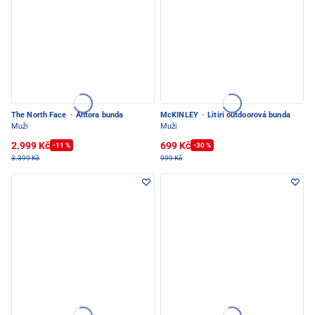
The North Face
·
Antora bunda
McKINLEY
·
Litiri outdoorová bunda
Muži
Muži
2.999 Kč
699 Kč
-11 %
-30 %
3.399 Kč
999 Kč