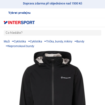
Doprava zdarma při objednávce nad 1500 Kč
Vybrat prodejnu
Co hledáte?
Muži
Cyklistika
Cyklistika
Trička, bundy, mikiny
Bundy
Nepromokavé bundy