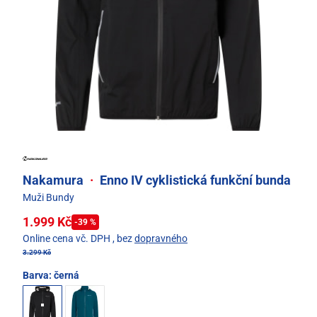
Nakamura
·
Enno IV cyklistická funkční bunda
Muži Bundy
1.999 Kč
-39 %
Online cena vč. DPH
, bez
dopravného
3.299 Kč
Barva:
černá