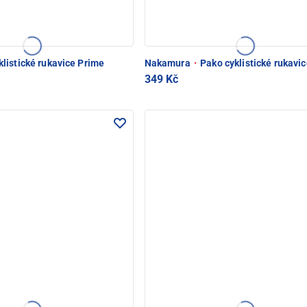
listické rukavice Prime
Nakamura
·
Pako cyklistické rukavi
349 Kč