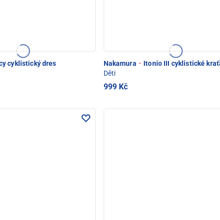
y cyklistický dres
Nakamura
·
Itonio III cyklistické kra
Děti
999 Kč