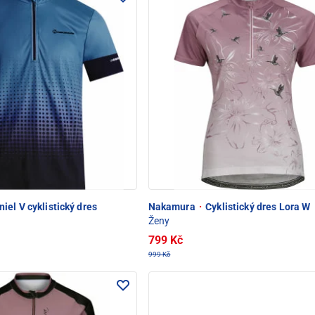
iel V cyklistický dres
Nakamura
·
Cyklistický dres Lora W
Ženy
799 Kč
999 Kč