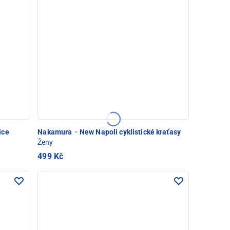
ice
Nakamura
·
New Napoli cyklistické kraťasy
Ženy
499 Kč