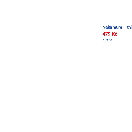
Nakamura
·
Cyk
479 Kč
619 Kč