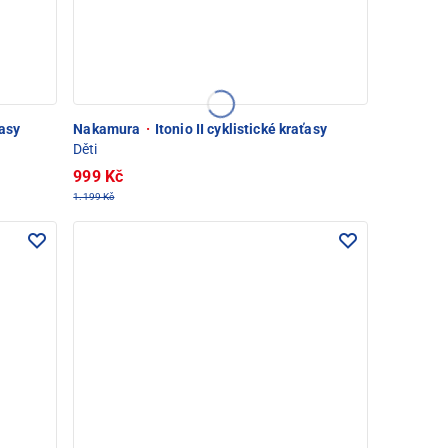
ťasy
Nakamura
·
Itonio II cyklistické kraťasy
Děti
999 Kč
1.199 Kč