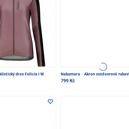
listický dres Felicia I W
Nakamura
·
Akron outdoorové rukav
799 Kč