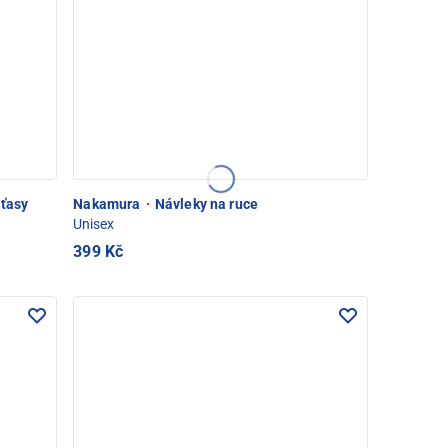
aťasy
Nakamura
·
Návleky na ruce
Unisex
399 Kč