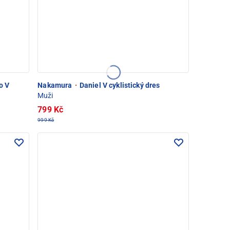
o V
Nakamura
·
Daniel V cyklistický dres
Muži
799 Kč
999 Kč