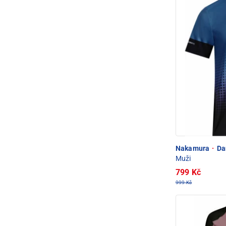
Nakamura
·
Dan
Muži
799 Kč
999 Kč