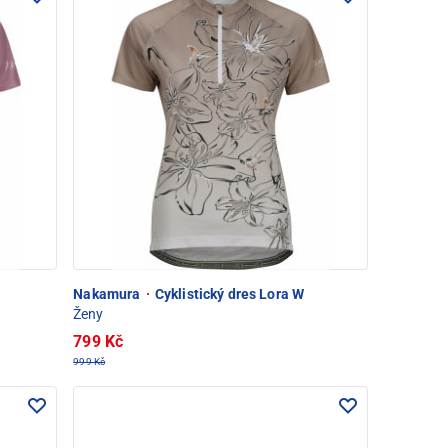
Nakamura
·
Cyklistický dres Lora W
Ženy
799 Kč
999 Kč