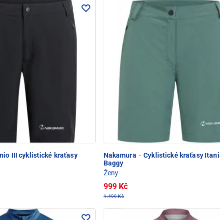
nio III cyklistické kraťasy
Nakamura
·
Cyklistické kraťasy Itania
Baggy
Ženy
999 Kč
1.499 Kč