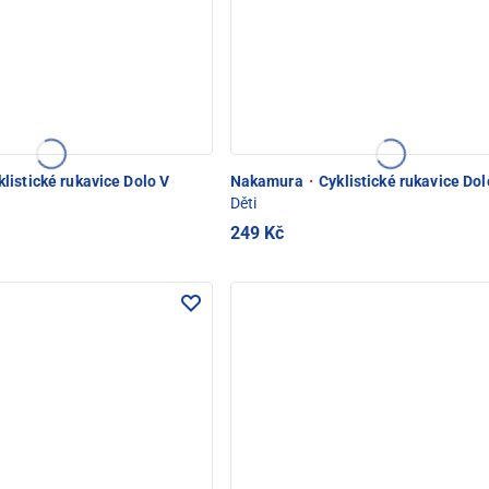
listické rukavice Dolo V
Nakamura
·
Cyklistické rukavice Dol
Děti
249 Kč