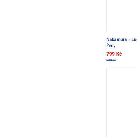
Nakamura
·
Luc
Ženy
799 Kč
999 Kč