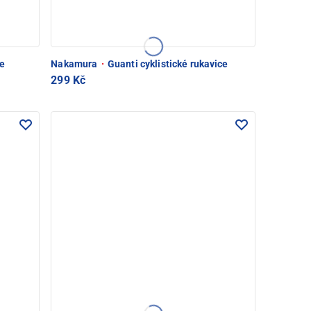
ce
Nakamura
·
Guanti cyklistické rukavice
299 Kč