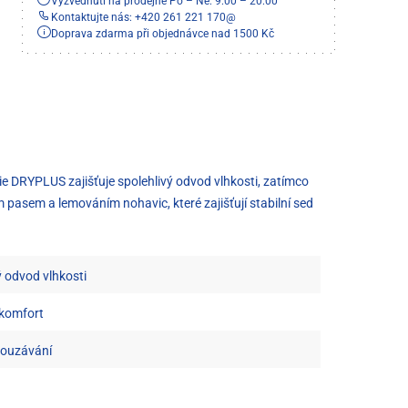
Vyzvednutí na prodejně Po – Ne: 9:00 – 20:00
Kontaktujte nás: +420 261 221 170
@
Doprava zdarma při objednávce nad 1500 Kč
logie DRYPLUS zajišťuje spolehlivý odvod vlhkosti, zatímco
 pasem a lemováním nohavic, které zajišťují stabilní sed
 odvod vlhkosti
 komfort
klouzávání