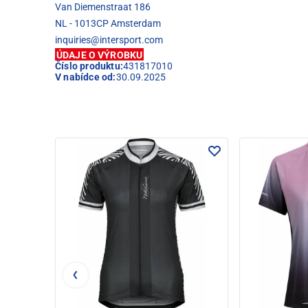
Van Diemenstraat 186
NL - 1013CP Amsterdam
inquiries@intersport.com
ÚDAJE O VÝROBKU
Číslo produktu:
431817010
V nabídce od:
30.09.2025