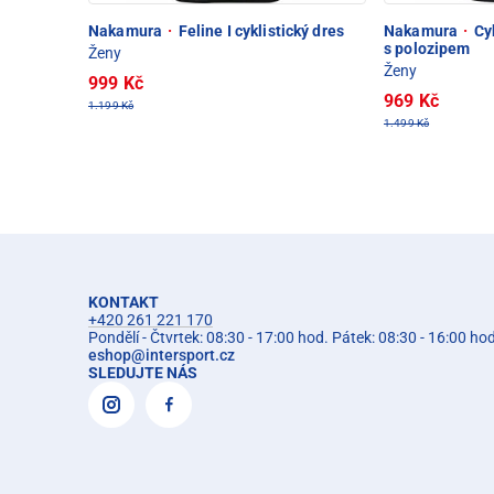
Nakamura
·
Feline I cyklistický dres
Nakamura
·
Cyk
s polozipem
Ženy
Ženy
999 Kč
969 Kč
1.199 Kč
1.499 Kč
KONTAKT
+420 261 221 170
Pondělí - Čtvrtek: 08:30 - 17:00 hod. Pátek: 08:30 - 16:00 ho
eshop
@
intersport.cz
SLEDUJTE NÁS