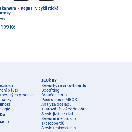
akamura
·
Degna IV cyklistické
raťasy
eny
.199 Kč
SLUŽBY
ečnosti
Servis lyží a snowboardů
ní o fúzi
Bootfiting
rtnerských prodejen
Broušení bruslí
značky
Péče o obuv IMBOX
elnost
Analýza došlapu
ologie
Tvarování vložek do obuvi
Servis jízdních kol
ÉRA
Servis inline bruslí a
AKTY
skateboardů
Servis tenisových a