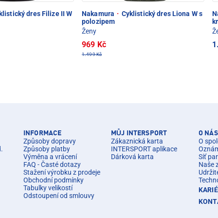
listický dres Filize II W
Nakamura
·
Cyklistický dres Liona W s
N
polozipem
k
Ženy
Ž
969 Kč
1
1.499 Kč
INFORMACE
MŮJ INTERSPORT
O NÁS
Způsoby dopravy
Zákaznická karta
O spol
d.
Způsoby platby
INTERSPORT aplikace
Oznáme
Výměna a vrácení
Dárková karta
Síť pa
FAQ - Časté dotazy
Naše 
Stažení výrobku z prodeje
Udržit
Obchodní podmínky
Techn
Tabulky velikostí
KARI
Odstoupení od smlouvy
KONT