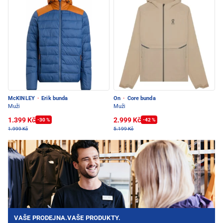
McKINLEY
·
Erik bunda
On
·
Core bunda
Muži
Muži
1.399 Kč
2.999 Kč
-30 %
-42 %
1.999 Kč
5.199 Kč
VAŠE PRODEJNA.VAŠE PRODUKTY.