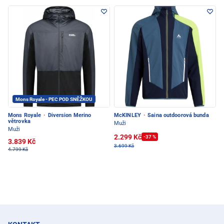
Mons Royale - PEC POD SNĚŽKOU
Mons Royale
·
Diversion Merino
McKINLEY
·
Saina outdoorová bunda
větrovka
Muži
Muži
2.299 Kč
-37 %
3.839 Kč
3.699 Kč
4.799 Kč