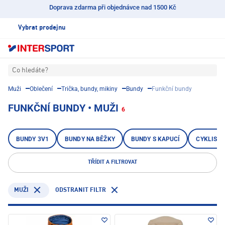
Doprava zdarma při objednávce nad 1500 Kč
Vybrat prodejnu
Co hledáte?
Muži
Oblečení
Trička, bundy, mikiny
Bundy
Funkční bundy
FUNKČNÍ BUNDY • MUŽI
6
BUNDY 3V1
BUNDY NA BĚŽKY
BUNDY S KAPUCÍ
CYKLISTI
TŘÍDIT A FILTROVAT
ODSTRANIT FILTR
MUŽI