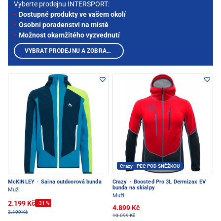
Vyberte prodejnu INTERSPORT:
Dostupné produkty ve vašem okolí
Osobní poradenství na místě
Možnost okamžitého vyzvednutí
VYBRAT PRODEJNU A ZOBRAZIT PRODUKTY
Crazy - PEC POD SNĚŽKOU
McKINLEY
·
Saina outdoorová bunda
Crazy
·
Boosted Pro 3L Dermizax EV
bunda na skialpy
Muži
Muži
2.199 Kč
-31 %
4.899 Kč
3.199 Kč
10.099 Kč