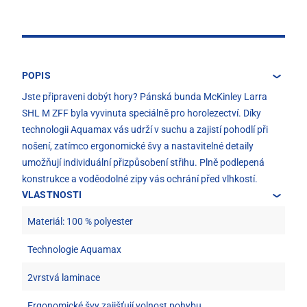
POPIS
Jste připraveni dobýt hory? Pánská bunda McKinley Larra
SHL M ZFF byla vyvinuta speciálně pro horolezectví. Díky
technologii Aquamax vás udrží v suchu a zajistí pohodlí při
nošení, zatímco ergonomické švy a nastavitelné detaily
umožňují individuální přizpůsobení střihu. Plně podlepená
konstrukce a voděodolné zipy vás ochrání před vlhkostí.
VLASTNOSTI
Materiál: 100 % polyester
Technologie Aquamax
2vrstvá laminace
Ergonomické švy zajišťují volnost pohybu