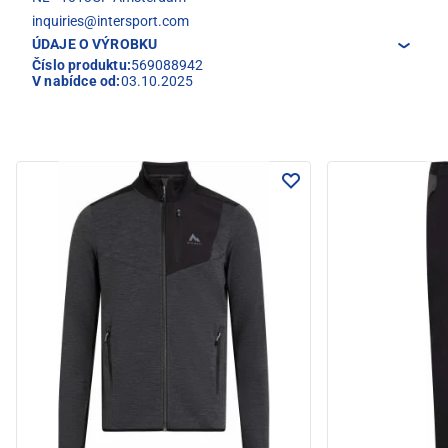
inquiries@intersport.com
ÚDAJE O VÝROBKU
Číslo produktu:
569088942
V nabídce od:
03.10.2025