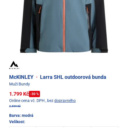
McKINLEY
·
Larra SHL outdoorová bunda
Muži Bundy
1.799 Kč
-30 %
Online cena vč. DPH
, bez
dopravného
2.599 Kč
Barva:
modrá
Velikost: