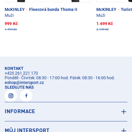
McKINLEY
·
Fleecová bunda Thoma II
McKINLEY
·
Turist
Muži
Muži
999 Kč
1.699 Kč
1.499 Kč
2.199 Kč
KONTAKT
+420 261 221 170
Pondělí - Čtvrtek: 08:30 - 17:00 hod. Pátek: 08:30 - 16:00 hod.
eshop
@
intersport.cz
SLEDUJTE NÁS
INFORMACE
MŮJ INTERSPORT