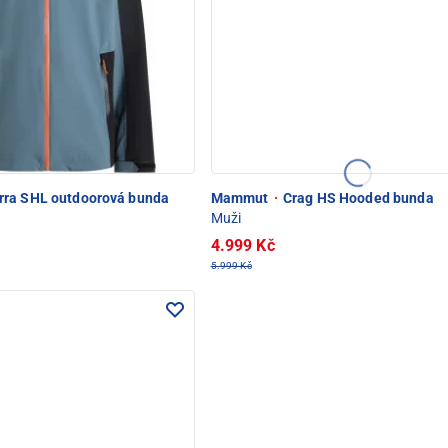
rra SHL outdoorová bunda
Mammut
·
Crag HS Hooded bunda
Muži
4.999 Kč
5.999 Kč