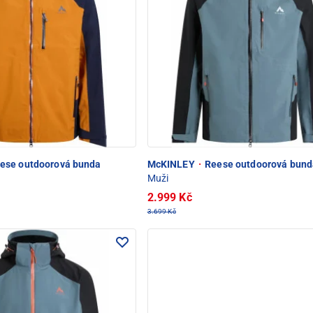
ese outdoorová bunda
McKINLEY
·
Reese outdoorová bund
Muži
2.999 Kč
3.699 Kč