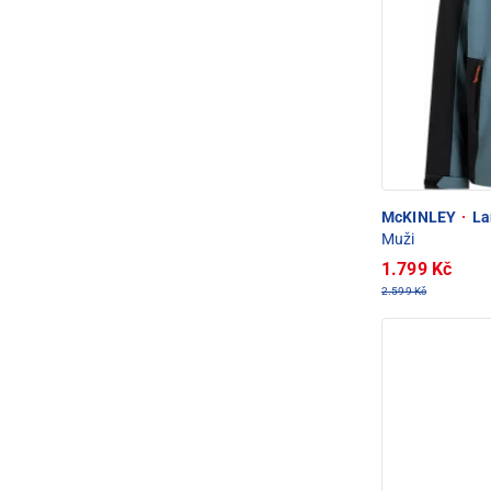
McKINLEY
·
La
Muži
1.799 Kč
2.599 Kč