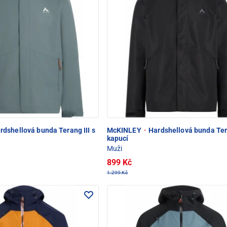
dshellová bunda Terang III s
McKINLEY
·
Hardshellová bunda Tera
kapucí
Muži
899 Kč
1.299 Kč