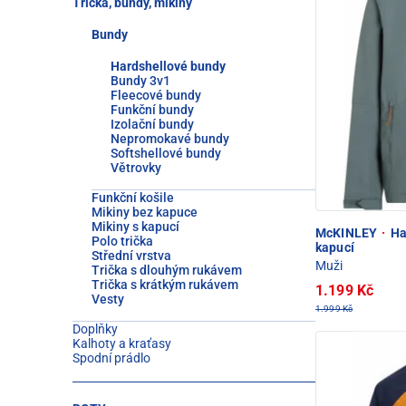
Trička, bundy, mikiny
Bundy
Hardshellové bundy
Bundy 3v1
Fleecové bundy
Funkční bundy
Izolační bundy
Nepromokavé bundy
Softshellové bundy
Větrovky
Funkční košile
Mikiny bez kapuce
Mikiny s kapucí
McKINLEY
·
Har
Polo trička
kapucí
Střední vrstva
Muži
Trička s dlouhým rukávem
Trička s krátkým rukávem
1.199 Kč
Vesty
1.999 Kč
Doplňky
Kalhoty a kraťasy
Spodní prádlo