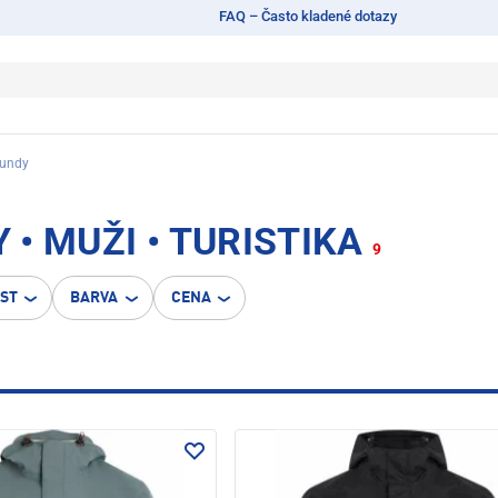
FAQ – Často kladené dotazy
bundy
• MUŽI • TURISTIKA
9
OST
BARVA
CENA