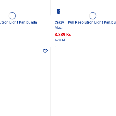
OD SNĚŽKOU
Crazy - PEC POD SNĚŽKOU
utron Light Pán.bunda
Crazy
·
Pull Resolution Light Pán.b
Muži
3.839 Kč
4.799 Kč