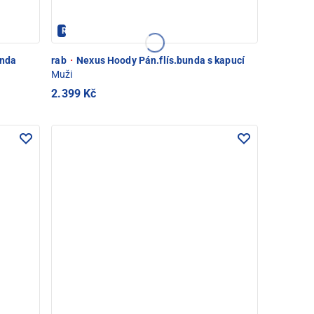
Rab - PEC POD SNĚŽKOU
unda
rab
·
Nexus Hoody Pán.flís.bunda s kapucí
Muži
2.399 Kč