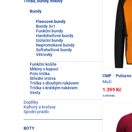
Trička, bundy, mikiny
Bundy
Fleecové bundy
Bundy 3v1
Funkční bundy
Hardshellové bundy
Izolační bundy
Nepromokavé bundy
Softshellové bundy
Větrovky
Funkční košile
Mikiny s kapucí
Polo trička
CMP
·
Pulsano
Střední vrstva
Muži
Trička s dlouhým rukávem
Trička s krátkým rukávem
1.399 Kč
Vesty
1.999 Kč
Doplňky
Kalhoty a kraťasy
Spodní prádlo
BOTY