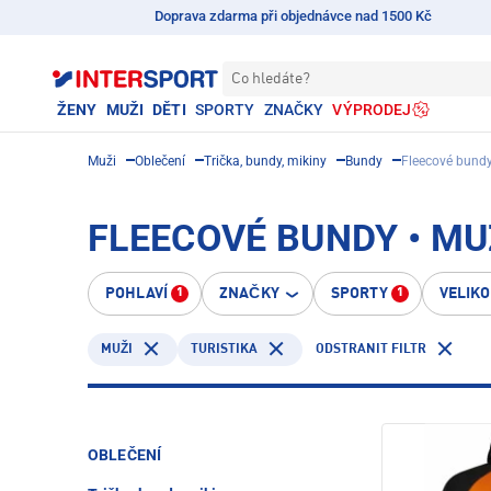
Doprava zdarma při objednávce nad 1500 Kč
Co hledáte?
ŽENY
MUŽI
DĚTI
SPORTY
ZNAČKY
VÝPRODEJ
Muži
Oblečení
Trička, bundy, mikiny
Bundy
Fleecové bund
FLEECOVÉ BUNDY • MUŽ
POHLAVÍ
ZNAČKY
SPORTY
VELIK
1
1
TURISTIKA
ODSTRANIT FILTR
MUŽI
OBLEČENÍ