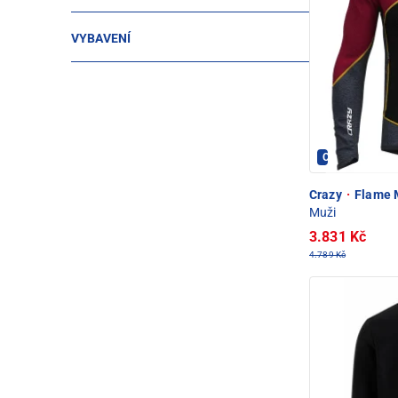
VYBAVENÍ
Crazy - PEC P
Crazy
·
Flame 
Muži
3.831 Kč
4.789 Kč