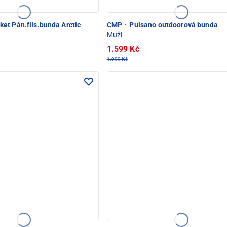
D SNĚŽKOU
et Pán.flís.bunda Arctic
CMP
·
Pulsano outdoorová bunda
Muži
1.599 Kč
1.999 Kč
OD SNĚŽKOU