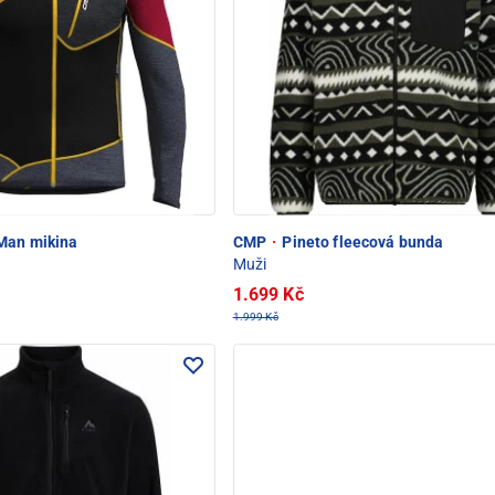
OD SNĚŽKOU
Man mikina
CMP
·
Pineto fleecová bunda
Muži
1.699 Kč
1.999 Kč