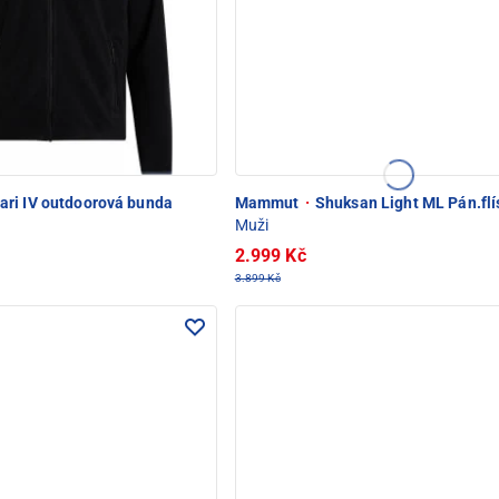
ari IV outdoorová bunda
Mammut
·
Shuksan Light ML Pán.fl
Muži
2.999 Kč
3.899 Kč