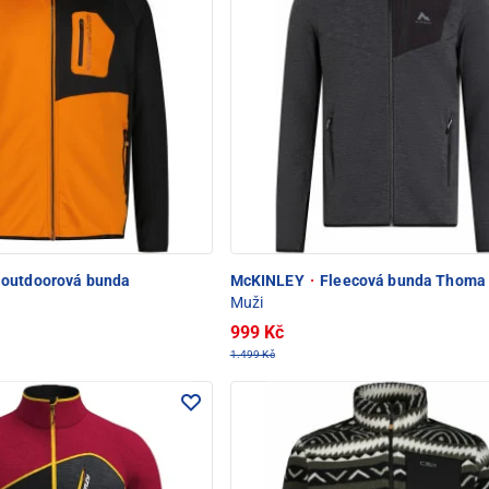
 outdoorová bunda
McKINLEY
·
Fleecová bunda Thoma 
Muži
999 Kč
1.499 Kč