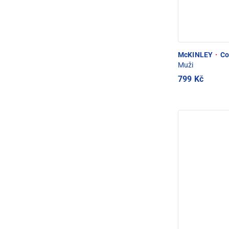
McKINLEY
·
Co
Muži
799 Kč