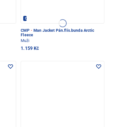
CMP - PEC POD SNĚŽKOU
CMP
·
Man Jacket Pán.flís.bunda Arctic
Fleece
Muži
1.159 Kč