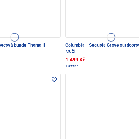
eecová bunda Thoma II
Columbia
·
Sequoia Grove outdooro
Muži
1.499 Kč
1.899 Kč