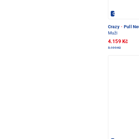
Crazy - PEC P
Crazy
·
Pull Ne
Muži
4.159 Kč
5.199 Kč