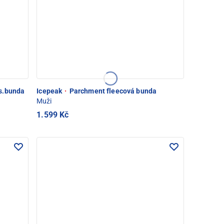
ís.bunda
Icepeak
·
Parchment fleecová bunda
Muži
1.599 Kč