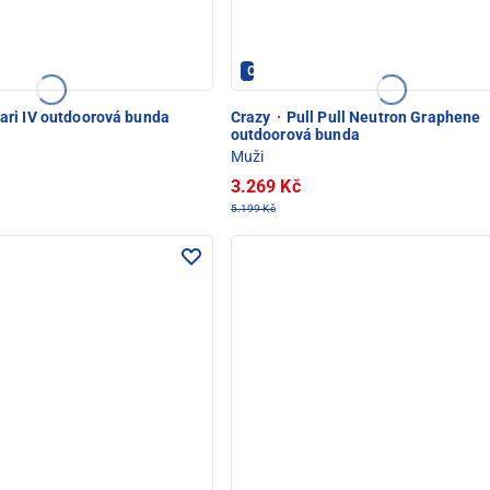
Crazy - PEC POD SNĚŽKOU
ari IV outdoorová bunda
Crazy
·
Pull Pull Neutron Graphene
outdoorová bunda
Muži
3.269 Kč
5.199 Kč