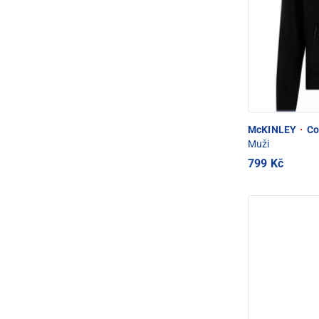
McKINLEY
·
Co
Muži
799 Kč