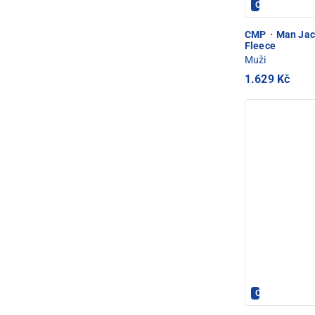
CMP - PEC PO
CMP
·
Man Jack
Fleece
Muži
1.629 Kč
Crazy - PEC P