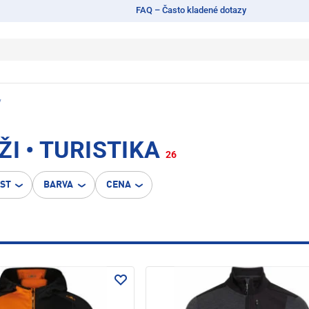
FAQ – Často kladené dotazy
y
I • TURISTIKA
26
OST
BARVA
CENA