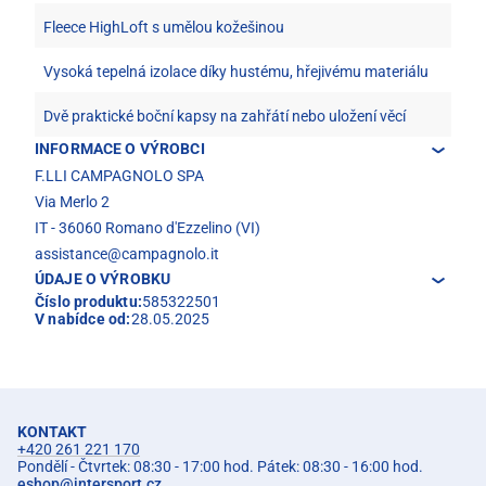
Fleece HighLoft s umělou kožešinou
Vysoká tepelná izolace díky hustému, hřejivému materiálu
Dvě praktické boční kapsy na zahřátí nebo uložení věcí
INFORMACE O VÝROBCI
F.LLI CAMPAGNOLO SPA
Via Merlo 2
IT - 36060 Romano d'Ezzelino (VI)
assistance@campagnolo.it
ÚDAJE O VÝROBKU
Číslo produktu:
585322501
V nabídce od:
28.05.2025
KONTAKT
+420 261 221 170
Pondělí - Čtvrtek: 08:30 - 17:00 hod. Pátek: 08:30 - 16:00 hod.
eshop
@
intersport.cz