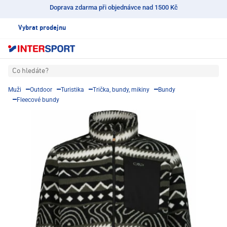
Doprava zdarma při objednávce nad 1500 Kč
Vybrat prodejnu
Co hledáte?
Muži
Outdoor
Turistika
Trička, bundy, mikiny
Bundy
Fleecové bundy