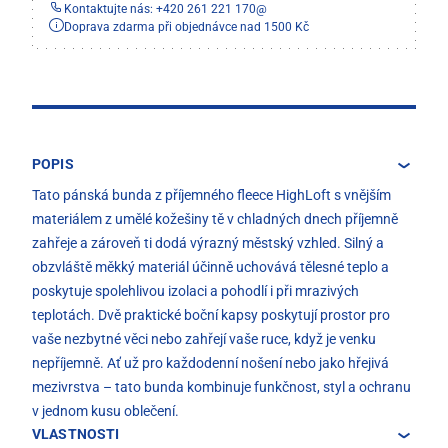
Kontaktujte nás: +420 261 221 170
@
Doprava zdarma při objednávce nad 1500 Kč
POPIS
Tato pánská bunda z příjemného fleece HighLoft s vnějším
materiálem z umělé kožešiny tě v chladných dnech příjemně
zahřeje a zároveň ti dodá výrazný městský vzhled. Silný a
obzvláště měkký materiál účinně uchovává tělesné teplo a
poskytuje spolehlivou izolaci a pohodlí i při mrazivých
teplotách. Dvě praktické boční kapsy poskytují prostor pro
vaše nezbytné věci nebo zahřejí vaše ruce, když je venku
nepříjemně. Ať už pro každodenní nošení nebo jako hřejivá
mezivrstva – tato bunda kombinuje funkčnost, styl a ochranu
v jednom kusu oblečení.
VLASTNOSTI