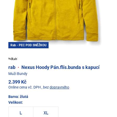
Rab - PEC POD SNĚŽKOU
rab
·
Nexus Hoody Pán.flís.bunda s kapucí
Muži Bundy
2.399 Kč
Online cena vč. DPH
, bez
dopravného
Barva:
žlutá
Velikost:
L
XL