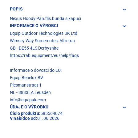
POPIS
Nexus Hoody Pán.flís.bunda s kapucí
INFORMACE O VÝROBCI
Equip Outdoor Technologies UK Ltd
Wimsey Way Somercotes, Alfreton
GB - DE55 4LS Derbyshire
https://rab.equipment/eu/help/faqs
Informace o dovozci do EU:
Equip Benelux BV
Plesmanstraat 1
NL - 3833LA Leusden
info@equipuk.com
ÚDAJE O VÝROBKU
Číslo produktu:
585564074
V nabídce od:
01.06.2026