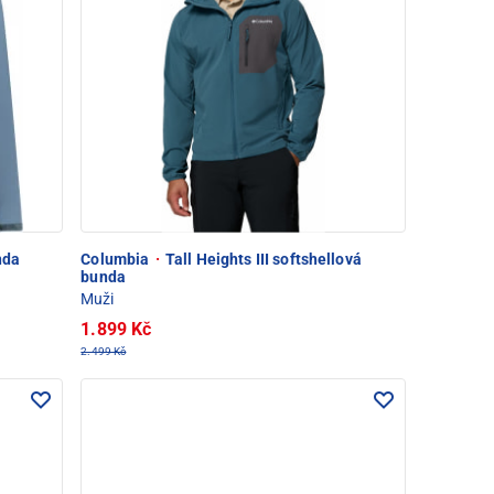
nda
Columbia
·
Tall Heights III softshellová
bunda
Muži
1.899 Kč
2.499 Kč