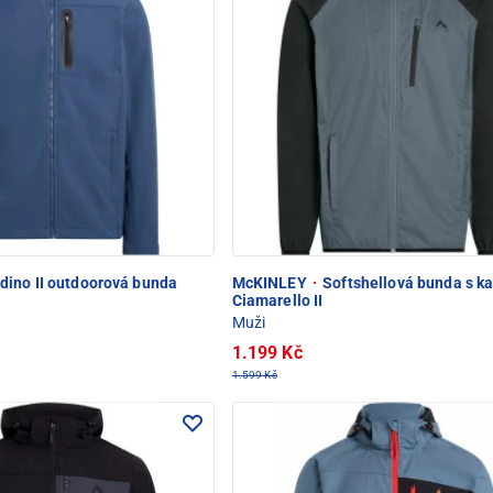
dino II outdoorová bunda
McKINLEY
·
Softshellová bunda s k
Ciamarello II
Muži
1.199 Kč
1.599 Kč