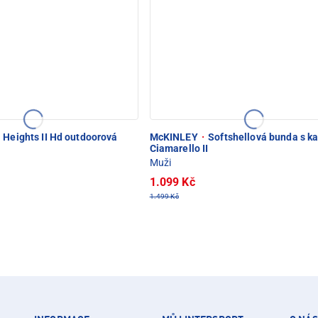
 Heights II Hd outdoorová
McKINLEY
·
Softshellová bunda s k
Ciamarello II
Muži
1.099 Kč
1.499 Kč