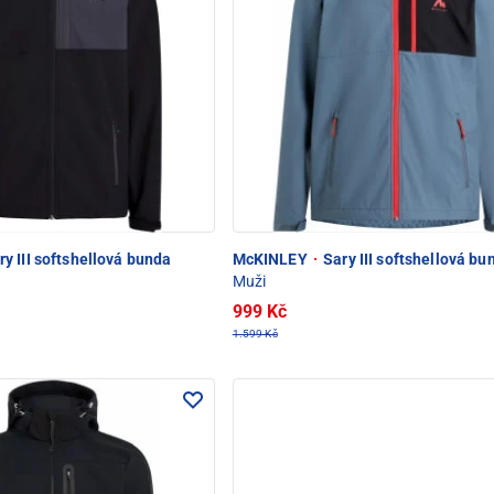
y III softshellová bunda
McKINLEY
·
Sary III softshellová bu
Muži
999 Kč
1.599 Kč