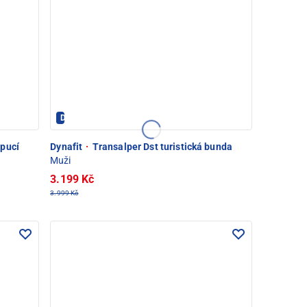
Dynafit - PEC POD SNĚŽKOU
apucí
Dynafit
·
Transalper Dst turistická bunda
Muži
3.199 Kč
3.999 Kč