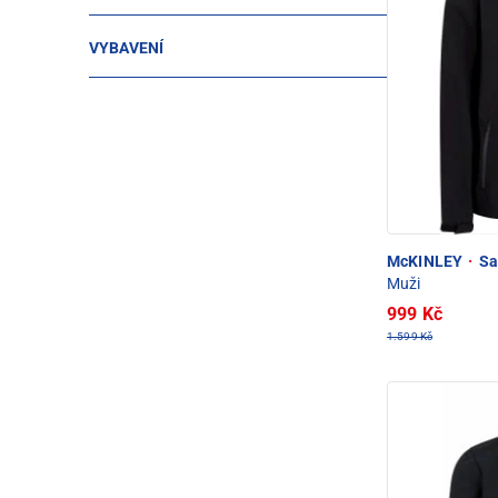
VYBAVENÍ
McKINLEY
·
Sar
Muži
999 Kč
1.599 Kč