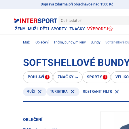
Doprava zdarma při objednávce nad 1500 Kč
Co hledáte?
ŽENY
MUŽI
DĚTI
SPORTY
ZNAČKY
VÝPRODEJ
Muži
Oblečení
Trička, bundy, mikiny
Bundy
Softshellové b
SOFTSHELLOVÉ BUNDY 
POHLAVÍ
ZNAČKY
SPORTY
VELIK
1
1
TURISTIKA
ODSTRANIT FILTR
MUŽI
OBLEČENÍ