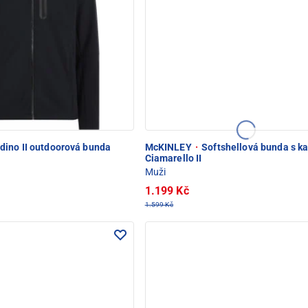
dino II outdoorová bunda
McKINLEY
·
Softshellová bunda s k
Ciamarello II
Muži
1.199 Kč
1.599 Kč