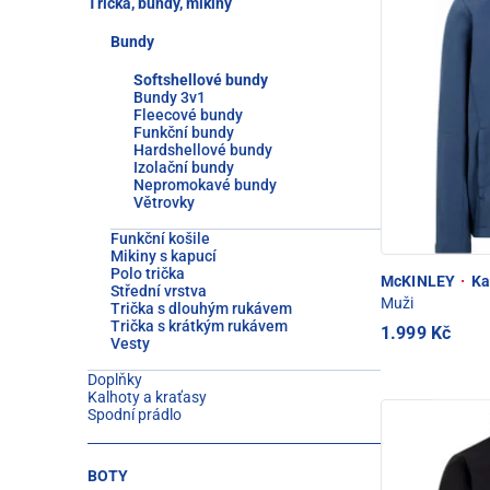
Trička, bundy, mikiny
Bundy
Softshellové bundy
Bundy 3v1
Fleecové bundy
Funkční bundy
Hardshellové bundy
Izolační bundy
Nepromokavé bundy
Větrovky
Funkční košile
Mikiny s kapucí
Polo trička
McKINLEY
·
Ka
Střední vrstva
Muži
Trička s dlouhým rukávem
Trička s krátkým rukávem
1.999 Kč
Vesty
Doplňky
Kalhoty a kraťasy
Spodní prádlo
BOTY