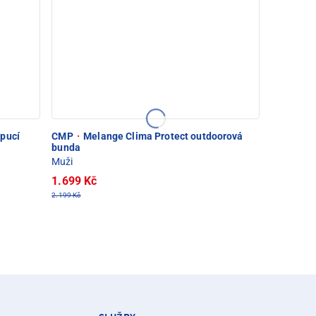
apucí
CMP
·
Melange Clima Protect outdoorová
bunda
Muži
1.699 Kč
2.199 Kč