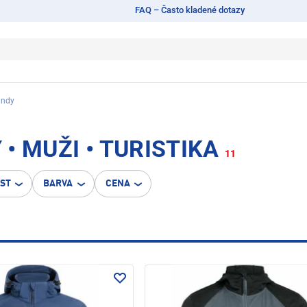
FAQ – Často kladené dotazy
undy
• MUŽI • TURISTIKA
11
OST
BARVA
CENA