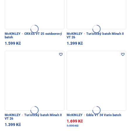
McKINLEY
·
CRXSS VT 25 outdoorový
McKINLEY
·
Turistický batoh Minah II
batoh
VT 26
1.599 Kč
1.399 Kč
McKINLEY
·
Turistický batoh Minah II
McKINLEY
·
Edda VT 34 Vario batoh
VT 26
1.699 Kč
1.399 Kč
1.999 Kč