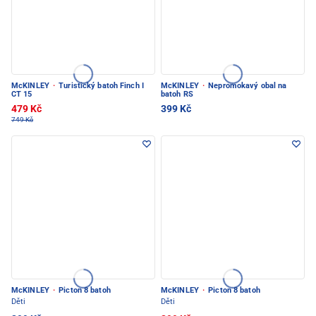
McKINLEY
·
Turistický batoh Finch I
McKINLEY
·
Nepromokavý obal na
CT 15
batoh RS
479 Kč
399 Kč
749 Kč
McKINLEY
·
Picton 8 batoh
McKINLEY
·
Picton 8 batoh
Děti
Děti