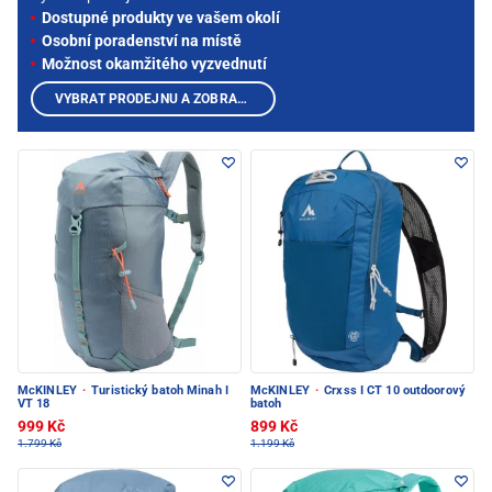
Dostupné produkty ve vašem okolí
Osobní poradenství na místě
Možnost okamžitého vyzvednutí
VYBRAT PRODEJNU A ZOBRAZIT PRODUKTY
McKINLEY
·
Turistický batoh Minah I
McKINLEY
·
Crxss I CT 10 outdoorový
VT 18
batoh
999 Kč
899 Kč
1.799 Kč
1.199 Kč