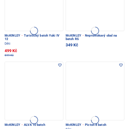
McKINLEY
·
Turistický batoh Yuki IV
McKINLEY
·
Nepromokavý obal na
12
batoh RS
Děti
349 Kč
499 Kč
699 Kč
McKINLEY
·
ALVA 10 batoh
McKINLEY
·
Picton 8 batoh