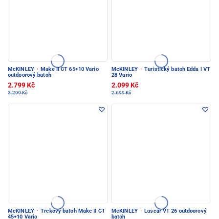
McKINLEY
·
Make II CT 65+10 Vario
McKINLEY
·
Turistický batoh Edda I VT
outdoorový batoh
28 Vario
2.799 Kč
2.099 Kč
3.299 Kč
2.699 Kč
McKINLEY
·
Trekový batoh Make II CT
McKINLEY
·
Lascar VT 26 outdoorový
45+10 Vario
batoh