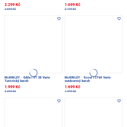
2.299 Kč
1.699 Kč
2.699 Kč
2.199 Kč
McKINLEY
·
Edda I VT 38 Vario
McKINLEY
·
Scout I CT60 Vario
Turistický batoh
outdoorový batoh
1.999 Kč
1.699 Kč
2.399 Kč
1.999 Kč