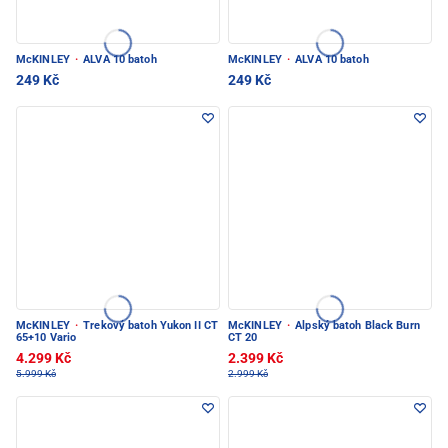
McKINLEY
·
ALVA 10 batoh
McKINLEY
·
ALVA 10 batoh
249 Kč
249 Kč
McKINLEY
·
Trekový batoh Yukon II CT
McKINLEY
·
Alpský batoh Black Burn
65+10 Vario
CT 20
4.299 Kč
2.399 Kč
5.999 Kč
2.999 Kč