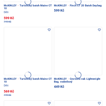
McKINLEY
·
Turistický batoh Maine CT
McKINLEY
·
Finch CT 20 Batoh Daybag
10
599 Kč
Děti
599 Kč
749 Kč
McKINLEY
·
Turistický batoh Maine CT
McKINLEY
·
Cestovní vak Lightweight
10
Bag, vodotěsný
Děti
449 Kč
569 Kč
749 Kč