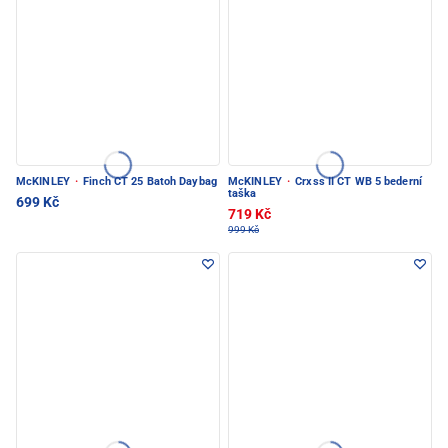
McKINLEY
·
Finch CT 25 Batoh Daybag
McKINLEY
·
Crxss II CT WB 5 bederní
taška
699 Kč
719 Kč
999 Kč