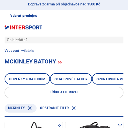
Doprava zdarma při objednávce nad 1500 Kč
Vybrat prodejnu
Co hledáte?
Vybavení
Batohy
MCKINLEY BATOHY
66
DOPLŇKY K BATOHŮM
SKIALPOVÉ BATOHY
SPORTOVNÍ A VOL
TŘÍDIT A FILTROVAT
MCKINLEY
ODSTRANIT FILTR