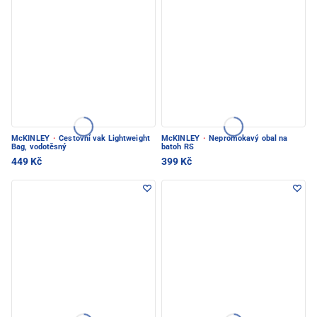
McKINLEY
·
Cestovní vak Lightweight
McKINLEY
·
Nepromokavý obal na
Bag, vodotěsný
batoh RS
449 Kč
399 Kč