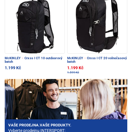
McKINLEY
·
Crxss I CT 10 outdoorový
McKINLEY
·
Crxss I CT 20 volnočasový
batoh
batoh
1.199 Kč
1.199 Kč
1.599 Kč
VAŠE PRODEJNA.VAŠE PRODUKTY.
Vyberte prodejnu INTERSPORT: