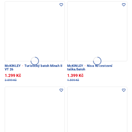
McKINLEY
·
Turistický batoh Minah II
McKINLEY
·
Nisa 40 cestovní
VT 26
taška/batoh
1.299 Kč
1.399 Kč
2.099 Kč
1.599 Kč