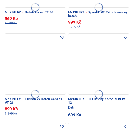
McKINLEY
·
Batoh Arves CT 26
McKINLEY
·
Spantik VT 24 outdoorový
batoh
969 Kč
999 Kč
1.699 Kč
1.299 Kč
McKINLEY
·
Turistický batoh Kansas
McKINLEY
·
Turistický batoh Yuki IV
VT 26
12
Děti
899 Kč
1.199 Kč
699 Kč