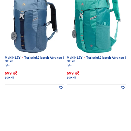
McKINLEY
·
Turistický batoh Abraxas I
McKINLEY
·
Turistický batoh Abraxas I
CT 20
CT 20
Děti
Děti
699 Kč
699 Kč
899 Kč
899 Kč