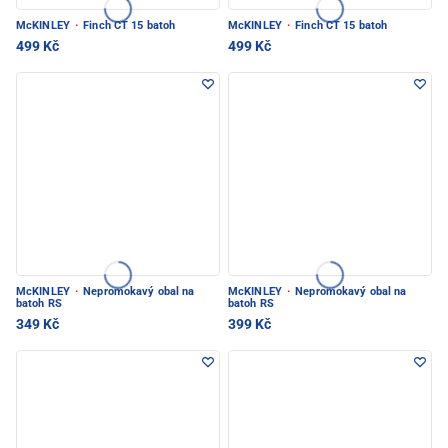
McKINLEY
·
Finch CT 15 batoh
McKINLEY
·
Finch CT 15 batoh
499 Kč
499 Kč
McKINLEY
·
Nepromokavý obal na
McKINLEY
·
Nepromokavý obal na
batoh RS
batoh RS
349 Kč
399 Kč