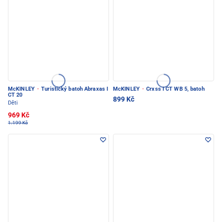
McKINLEY
·
Turistický batoh Abraxas I
McKINLEY
·
Crxss I CT WB 5, batoh
CT 20
899 Kč
Děti
969 Kč
1.199 Kč