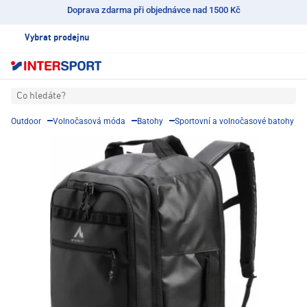
Doprava zdarma při objednávce nad 1500 Kč
Vybrat prodejnu
Co hledáte?
Outdoor
Volnočasová móda
Batohy
Sportovní a volnočasové batohy