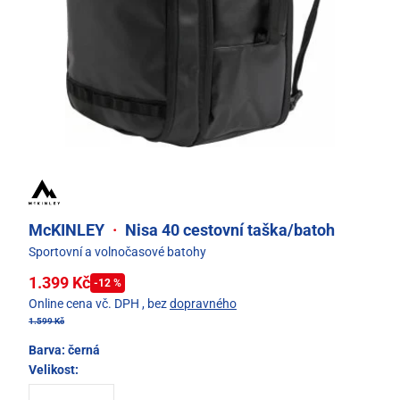
McKINLEY
·
Nisa 40 cestovní taška/batoh
Sportovní a volnočasové batohy
1.399 Kč
-12 %
Online cena vč. DPH
, bez
dopravného
1.599 Kč
Barva:
černá
Velikost: