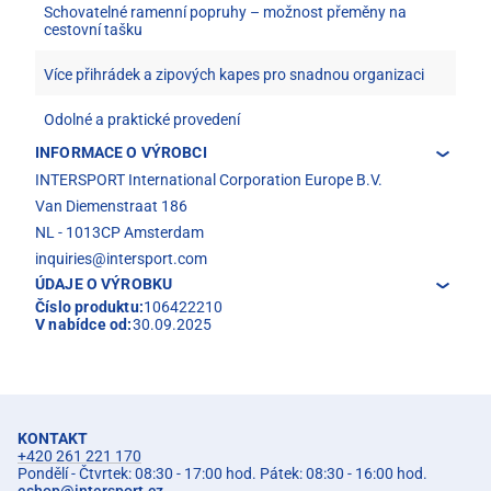
Schovatelné ramenní popruhy – možnost přeměny na
cestovní tašku
Více přihrádek a zipových kapes pro snadnou organizaci
Odolné a praktické provedení
INFORMACE O VÝROBCI
INTERSPORT International Corporation Europe B.V.
Van Diemenstraat 186
NL - 1013CP Amsterdam
inquiries@intersport.com
ÚDAJE O VÝROBKU
Číslo produktu:
106422210
V nabídce od:
30.09.2025
KONTAKT
+420 261 221 170
Pondělí - Čtvrtek: 08:30 - 17:00 hod. Pátek: 08:30 - 16:00 hod.
eshop
@
intersport.cz