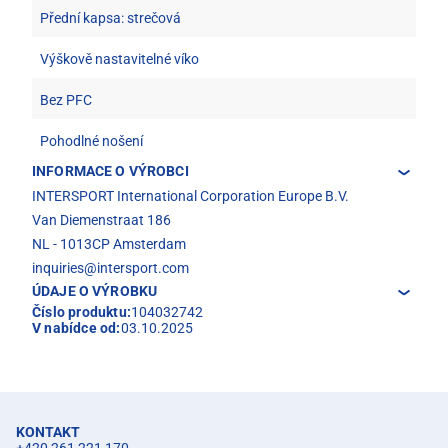
Přední kapsa: strečová
Výškově nastavitelné víko
Bez PFC
Pohodlné nošení
INFORMACE O VÝROBCI
INTERSPORT International Corporation Europe B.V.
Van Diemenstraat 186
NL - 1013CP Amsterdam
inquiries@intersport.com
ÚDAJE O VÝROBKU
Číslo produktu:
104032742
V nabídce od:
03.10.2025
KONTAKT
+420 261 221 170