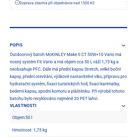
Doprava zdarma při objednávce nad 1500 Kč
POPIS
Outdoorový batoh McKINLEY Make II CT 50W+10 Vario má
nosný systém Fit Vario a má objem cca 50 l, váží 1,73 kg a
neobsahuje PFC. Dále má přední kapsu Stretch, velké boční
kapsy, přední otevírání, výškově nastavitelné víko, přípravu pro
hydratační systém, fixaci turistických holí, fixaci karimatky,
bederní kapsu, spodní komoru a pláštěnku. Při výrobě tohoto
batohu bylo recyklováno nejméně 20 PET lahví.
VLASTNOSTI
Objem:50 l
Hmotnost: 1,73 kg