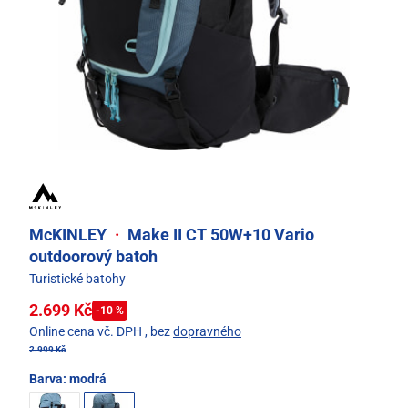
McKINLEY
·
Make II CT 50W+10 Vario
outdoorový batoh
Turistické batohy
2.699 Kč
-10 %
Online cena vč. DPH
, bez
dopravného
2.999 Kč
Barva:
modrá