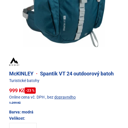
McKINLEY
·
Spantik VT 24 outdoorový batoh
Turistické batohy
999 Kč
-23 %
Online cena vč. DPH
, bez
dopravného
1.299 Kč
Barva:
modrá
Velikost: