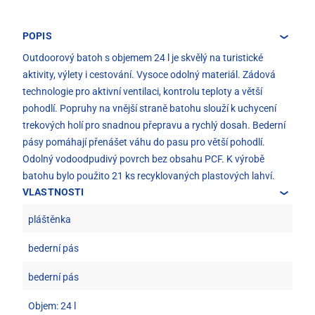
POPIS
Outdoorový batoh s objemem 24 l je skvělý na turistické
aktivity, výlety i cestování. Vysoce odolný materiál. Zádová
technologie pro aktivní ventilaci, kontrolu teploty a větší
pohodlí. Popruhy na vnější straně batohu slouží k uchycení
trekových holí pro snadnou přepravu a rychlý dosah. Bederní
pásy pomáhají přenášet váhu do pasu pro větší pohodlí.
Odolný vodoodpudivý povrch bez obsahu PCF. K výrobě
batohu bylo použito 21 ks recyklovaných plastových lahví.
VLASTNOSTI
pláštěnka
bederní pás
bederní pás
Objem: 24 l