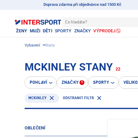
Doprava zdarma při objednávce nad 1500 Kč
Co hledáte?
ŽENY
MUŽI
DĚTI
SPORTY
ZNAČKY
VÝPRODEJ
Vybavení
Stany
MCKINLEY STANY
22
POHLAVÍ
ZNAČKY
SPORTY
VELIK
1
MCKINLEY
ODSTRANIT FILTR
OBLEČENÍ