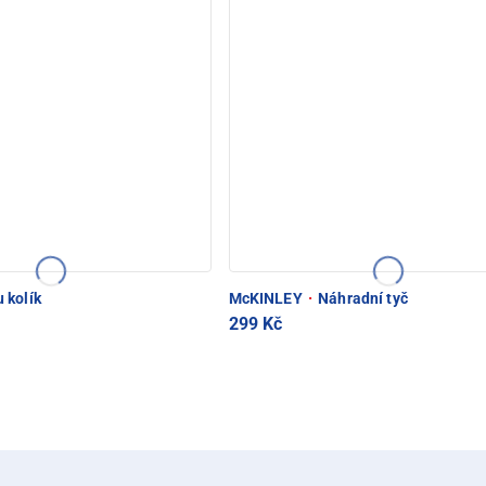
 kolík
McKINLEY
·
Náhradní tyč
299 Kč