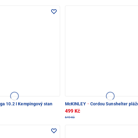
ga 10.2 I Kempingový stan
McKINLEY
·
Cordou Sunshelter pláž
499 Kč
649 Kč