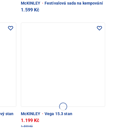
McKINLEY
·
Festivalová sada na kempování
1.599 Kč
vý stan
McKINLEY
·
Vega 15.3 stan
1.199 Kč
1.599 Kč