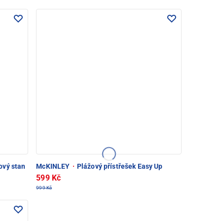
ový stan
McKINLEY
·
Plážový přístřešek Easy Up
599 Kč
999 Kč