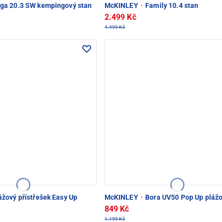
ga 20.3 SW kempingový stan
McKINLEY
·
Family 10.4 stan
2.499 Kč
4.499 Kč
žový přístřešek Easy Up
McKINLEY
·
Bora UV50 Pop Up plážo
849 Kč
1.199 Kč