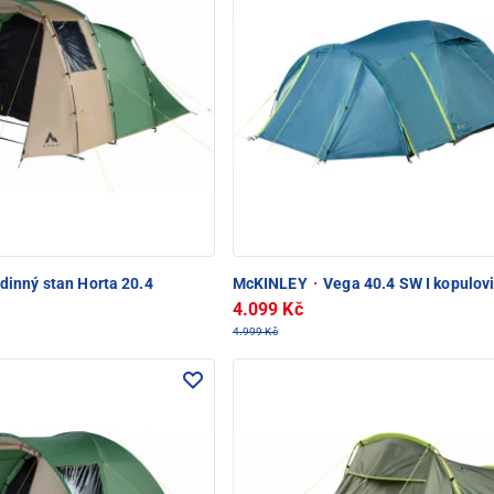
dinný stan Horta 20.4
McKINLEY
·
Vega 40.4 SW I kopulovi
4.099 Kč
4.999 Kč