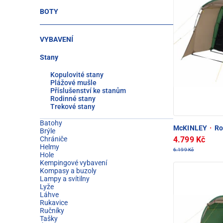
BOTY
VYBAVENÍ
Stany
Kopulovité stany
Plážové mušle
Příslušenství ke stanům
Rodinné stany
Trekové stany
Batohy
McKINLEY
·
Ro
Brýle
4.799 Kč
Chrániče
Helmy
6.199 Kč
Hole
Kempingové vybavení
Kompasy a buzoly
Lampy a svítilny
Lyže
Láhve
Rukavice
Ručníky
Tašky