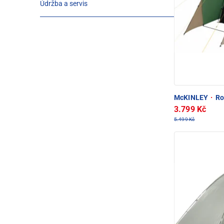
Údržba a servis
McKINLEY
·
Ro
3.799 Kč
5.499 Kč