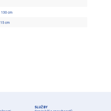
x 130 cm
 15 cm
SLUŽBY