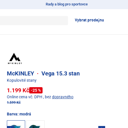
Rady a blog pro sportovce
Vybrat prodejnu
McKINLEY
·
Vega 15.3 stan
Kopulovité stany
1.199 Kč
-25 %
Online cena vč. DPH
, bez
dopravného
1.599 Kč
Barva:
modrá