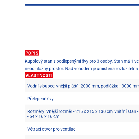
POPIS
Kupolový stan s podlepenými švy pro 3 osoby. Stan má 1 vch
nebo úložný prostor. Nad vchodem je umístěna rozložitelná 
VLASTNOSTI
Vodní sloupec: vnější plášť - 2000 mm, podlážka - 3000 m
Přelepené švy
Rozměry: Vnější rozměr - 215 x 215 x 130 cm, vnitřní stan 
- 64 x 16 x 16 cm
Větrací otvor pro ventilaci