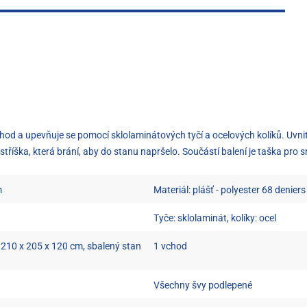
od a upevňuje se pomocí sklolaminátových tyčí a ocelových kolíků. Uvnitř
stříška, která brání, aby do stanu napršelo. Součástí balení je taška pr
m
Materiál: plášť - polyester 68 denier
Tyče: sklolaminát, kolíky: ocel
- 210 x 205 x 120 cm, sbalený stan
1 vchod
Všechny švy podlepené