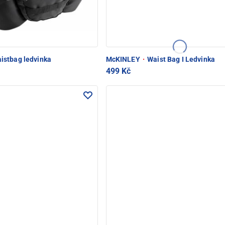
istbag ledvinka
McKINLEY
·
Waist Bag I Ledvinka
499 Kč