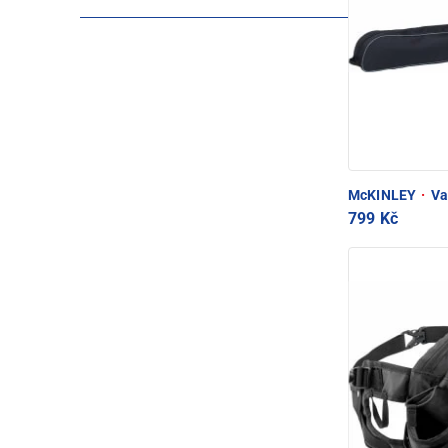
McKINLEY
·
Vak
799 Kč