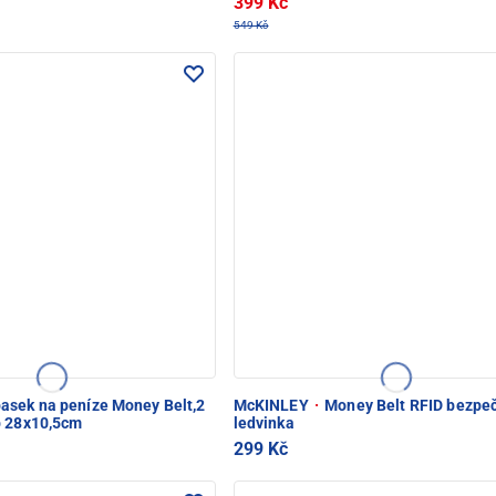
399 Kč
549 Kč
asek na peníze Money Belt,2
McKINLEY
·
Money Belt RFID bezpe
p 28x10,5cm
ledvinka
299 Kč