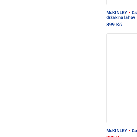
McKINLEY
·
Crx
držák na láhev
399 Kč
McKINLEY
·
Coo