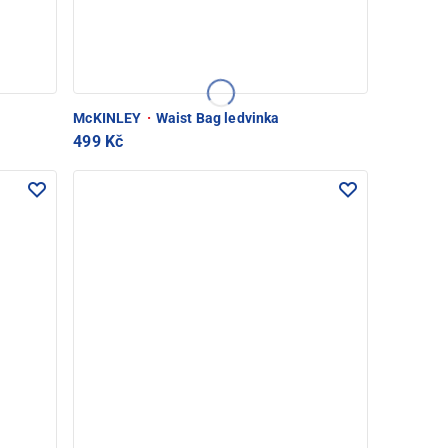
McKINLEY
·
Waist Bag ledvinka
499 Kč