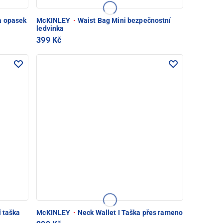
a opasek
McKINLEY
·
Waist Bag Mini bezpečnostní
ledvinka
399 Kč
í taška
McKINLEY
·
Neck Wallet I Taška přes rameno