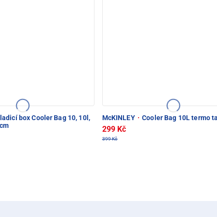
adicí box Cooler Bag 10, 10l,
McKINLEY
·
Cooler Bag 10L termo t
5cm
299 Kč
399 Kč