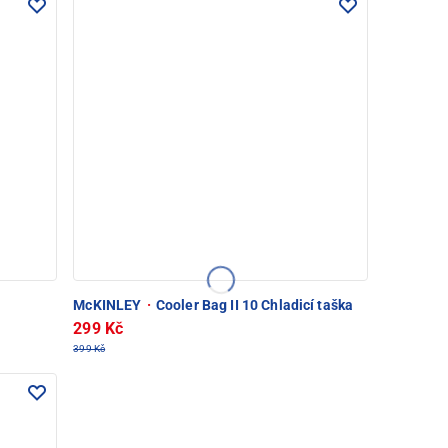
McKINLEY
·
Cooler Bag II 10 Chladicí taška
299 Kč
399 Kč