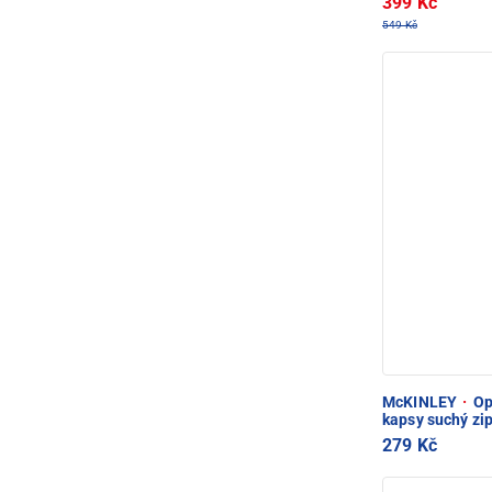
399 Kč
549 Kč
McKINLEY
·
Op
kapsy suchý zi
279 Kč