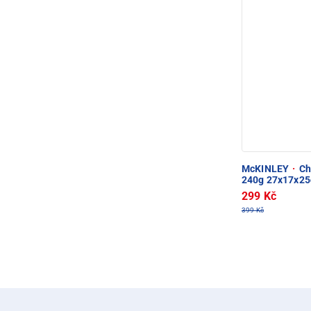
McKINLEY
·
Chl
240g 27x17x2
299 Kč
399 Kč