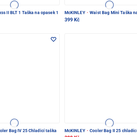
ss II BLT 1 Taška na opasek 1
McKINLEY
·
Waist Bag Mini Taška n
399 Kč
ler Bag IV 25 Chladicí taška
McKINLEY
·
Cooler Bag II 25 chladíc