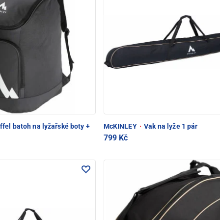
fel batoh na lyžařské boty +
McKINLEY
·
Vak na lyže 1 pár
799 Kč