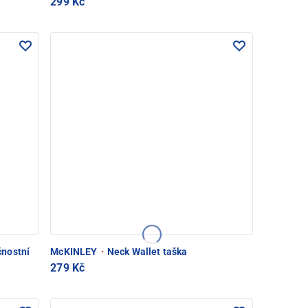
299 Kč
čnostní
McKINLEY
·
Neck Wallet taška
279 Kč