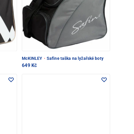
McKINLEY
·
Safine taška na lyžařské boty
649 Kč