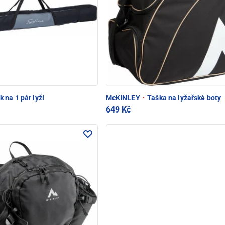
 na 1 pár lyží
McKINLEY
·
Taška na lyžařské boty
649 Kč