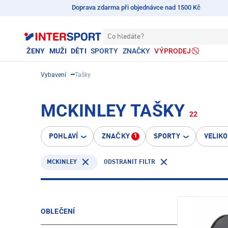
Doprava zdarma při objednávce nad 1500 Kč
Co hledáte?
ŽENY
MUŽI
DĚTI
SPORTY
ZNAČKY
VÝPRODEJ
Vybavení
Tašky
MCKINLEY TAŠKY
22
POHLAVÍ
ZNAČKY
SPORTY
VELIK
1
MCKINLEY
ODSTRANIT FILTR
OBLEČENÍ