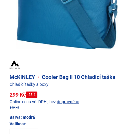
McKINLEY
·
Cooler Bag II 10 Chladicí taška
Chladící tašky a boxy
299 Kč
-25 %
Online cena vč. DPH
, bez
dopravného
399 Kč
Barva:
modrá
Velikost: