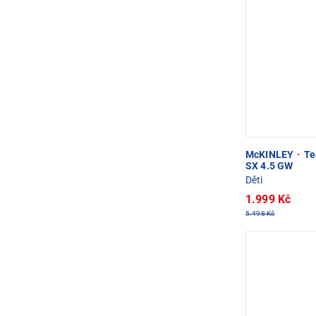
McKINLEY
·
Te
SX 4.5 GW
Děti
1.999 Kč
5.498 Kč