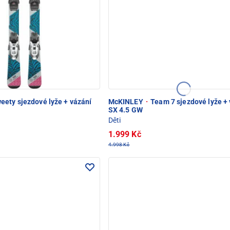
eety sjezdové lyže + vázání
McKINLEY
·
Team 7 sjezdové lyže +
SX 4.5 GW
Děti
1.999 Kč
4.998 Kč