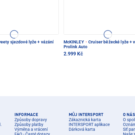
eety sjezdové lyže + vázání
McKINLEY
·
Cruiser běžecké lyže + 
Prolink Auto
2.999 Kč
INFORMACE
MŮJ INTERSPORT
O NÁS
Způsoby dopravy
Zákaznická karta
O spol
d.
Způsoby platby
INTERSPORT aplikace
Oznáme
Výměna a vrácení
Dárková karta
Síť pa
FAQ - Časté dotazy
Naše 