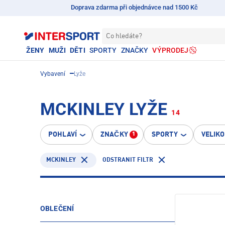
Doprava zdarma při objednávce nad 1500 Kč
Co hledáte?
ŽENY
MUŽI
DĚTI
SPORTY
ZNAČKY
VÝPRODEJ
Vybavení
Lyže
MCKINLEY LYŽE
14
POHLAVÍ
ZNAČKY
SPORTY
VELIK
1
MCKINLEY
ODSTRANIT FILTR
OBLEČENÍ