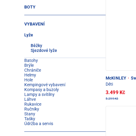
BOTY
VYBAVENÍ
Lyže
Běžky
Sjezdové lyže
Batohy
Brýle
Chrániče
Helmy
McKINLEY
·
Sw
Hole
Děti
Kempingové vybavení
Kompasy a buzoly
3.499 Kč
Lampy a svítilny
5.299 Kč
Láhve
Rukavice
Ručníky
Stany
Tašky
Údržba a servis