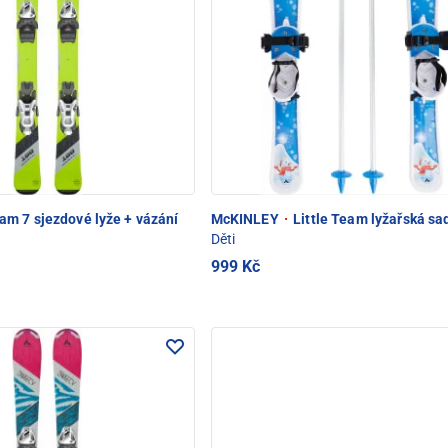
am 7 sjezdové lyže + vázání
McKINLEY
·
Little Team lyžařská sa
Děti
999 Kč