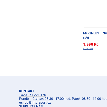
McKINLEY
·
Sw
Děti
1.999 Kč
5.498 Kč
KONTAKT
+420 261 221 170
Pondělí - Čtvrtek: 08:30 - 17:00 hod. Pátek: 08:30 - 16:00 ho
eshop
@
intersport.cz
SLEDUJTE NÁS