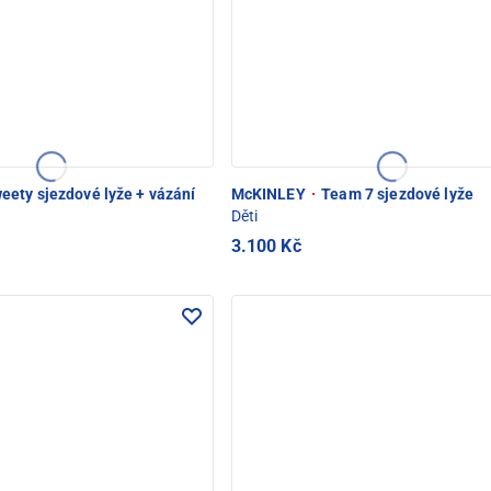
eety sjezdové lyže + vázání
McKINLEY
·
Team 7 sjezdové lyže
Děti
3.100 Kč