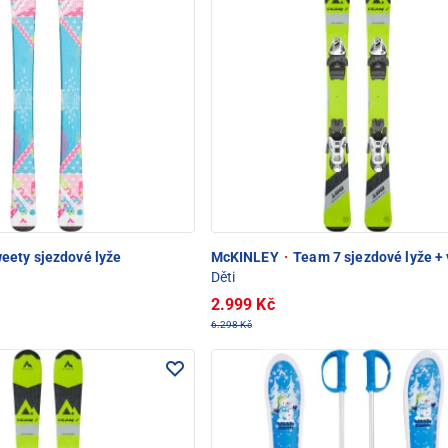
eety sjezdové lyže
McKINLEY
·
Team 7 sjezdové lyže +
Děti
2.999 Kč
6.298 Kč