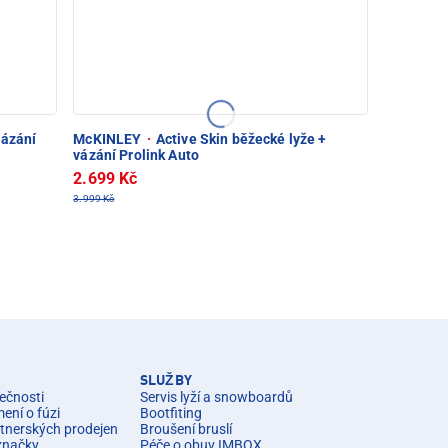
vázání
McKINLEY
·
Active Skin běžecké lyže +
vázání Prolink Auto
2.699 Kč
3.999 Kč
SLUŽBY
ečnosti
Servis lyží a snowboardů
ní o fúzi
Bootfiting
rtnerských prodejen
Broušení bruslí
značky
Péče o obuv IMBOX