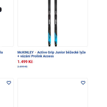
da
McKINLEY
·
Active Grip Junior běžecké lyže
+ vázání Prolink Access
1.499 Kč
2.399 Kč