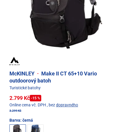
McKINLEY
·
Make II CT 65+10 Vario
outdoorový batoh
Turistické batohy
2.799 Kč
-15 %
Online cena vč. DPH
, bez
dopravného
3.299 Kč
Barva:
černá