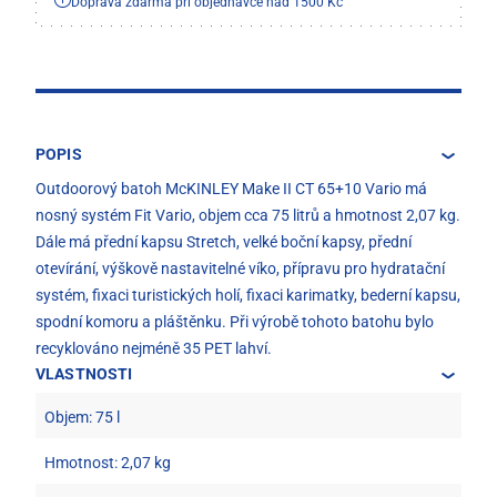
Doprava zdarma při objednávce nad 1500 Kč
POPIS
Outdoorový batoh McKINLEY Make II CT 65+10 Vario má
nosný systém Fit Vario, objem cca 75 litrů a hmotnost 2,07 kg.
Dále má přední kapsu Stretch, velké boční kapsy, přední
otevírání, výškově nastavitelné víko, přípravu pro hydratační
systém, fixaci turistických holí, fixaci karimatky, bederní kapsu,
spodní komoru a pláštěnku. Při výrobě tohoto batohu bylo
recyklováno nejméně 35 PET lahví.
VLASTNOSTI
Objem: 75 l
Hmotnost: 2,07 kg