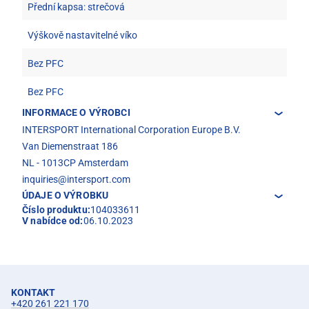
Přední kapsa: strečová
Výškově nastavitelné víko
Bez PFC
Bez PFC
INFORMACE O VÝROBCI
INTERSPORT International Corporation Europe B.V.
Van Diemenstraat 186
NL - 1013CP Amsterdam
inquiries@intersport.com
ÚDAJE O VÝROBKU
Číslo produktu:
104033611
V nabídce od:
06.10.2023
KONTAKT
+420 261 221 170