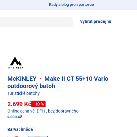
Rady a blog pro sportovce
Vybrat prodejnu
McKINLEY
·
Make II CT 55+10 Vario
outdoorový batoh
Turistické batohy
2.699 Kč
-10 %
Online cena vč. DPH
, bez
dopravného
2.999 Kč
Barva:
hnědá