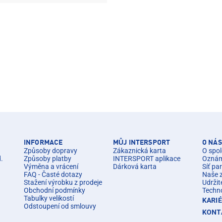
INFORMACE
MŮJ INTERSPORT
O NÁS
Způsoby dopravy
Zákaznická karta
O spol
d.
Způsoby platby
INTERSPORT aplikace
Oznáme
Výměna a vrácení
Dárková karta
Síť pa
FAQ - Časté dotazy
Naše 
Stažení výrobku z prodeje
Udržit
Obchodní podmínky
Techn
Tabulky velikostí
KARI
Odstoupení od smlouvy
KONT