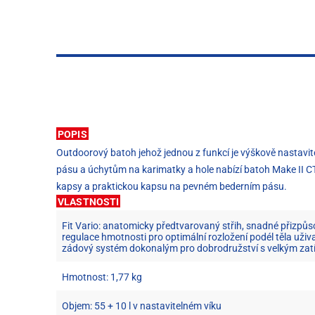
POPIS
Outdoorový batoh jehož jednou z funkcí je výškově nastavite
pásu a úchytům na karimatky a hole nabízí batoh Make II CT
kapsy a praktickou kapsu na pevném bederním pásu.
VLASTNOSTI
Fit Vario: anatomicky předtvarovaný střih, snadné přizpůso
regulace hmotnosti pro optimální rozložení podél těla uživate
zádový systém dokonalým pro dobrodružství s velkým zat
Hmotnost: 1,77 kg
Objem: 55 + 10 l v nastavitelném víku