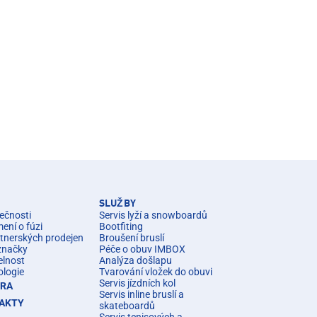
SLUŽBY
ečnosti
Servis lyží a snowboardů
ní o fúzi
Bootfiting
rtnerských prodejen
Broušení bruslí
značky
Péče o obuv IMBOX
elnost
Analýza došlapu
ologie
Tvarování vložek do obuvi
Servis jízdních kol
ÉRA
Servis inline bruslí a
AKTY
skateboardů
Servis tenisových a