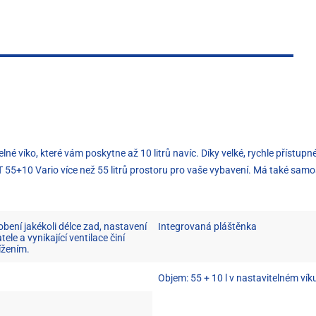
lné víko, které vám poskytne až 10 litrů navíc. Díky velké, rychle přístu
 55+10 Vario více než 55 litrů prostoru pro vaše vybavení. Má také samos
bení jakékoli délce zad, nastavení
Integrovaná pláštěnka
le a vynikající ventilace činí
ížením.
Objem: 55 + 10 l v nastavitelném vík