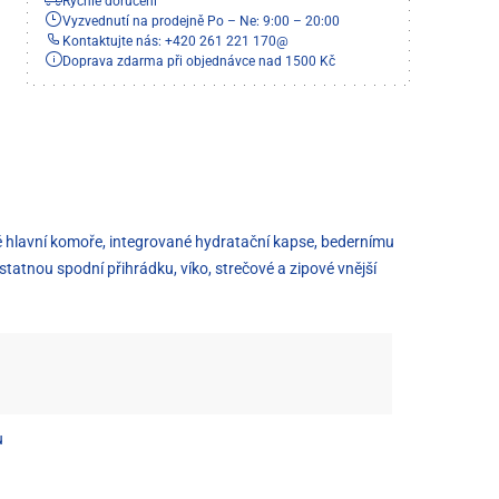
Rychlé doručení
Vyzvednutí na prodejně Po – Ne: 9:00 – 20:00
Kontaktujte nás: +420 261 221 170
@
Doprava zdarma při objednávce nad 1500 Kč
pné hlavní komoře, integrované hydratační kapse, bedernímu
tatnou spodní přihrádku, víko, strečové a zipové vnější
u