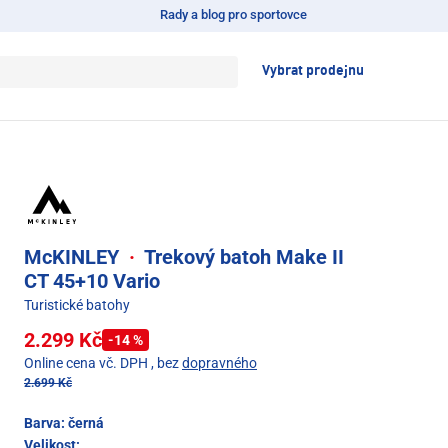
Rady a blog pro sportovce
Vybrat prodejnu
McKINLEY
·
Trekový batoh Make II
CT 45+10 Vario
Turistické batohy
2.299 Kč
-14 %
Online cena vč. DPH
, bez
dopravného
2.699 Kč
Barva:
černá
Velikost: