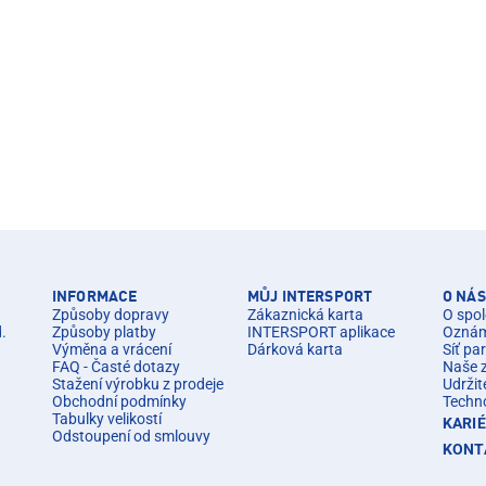
INFORMACE
MŮJ INTERSPORT
O NÁS
Způsoby dopravy
Zákaznická karta
O spol
d.
Způsoby platby
INTERSPORT aplikace
Oznáme
Výměna a vrácení
Dárková karta
Síť pa
FAQ - Časté dotazy
Naše 
Stažení výrobku z prodeje
Udržit
Obchodní podmínky
Techn
Tabulky velikostí
KARI
Odstoupení od smlouvy
KONT