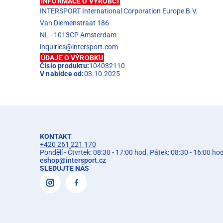
INFORMACE O VÝROBCI
INTERSPORT International Corporation Europe B.V.
Van Diemenstraat 186
NL - 1013CP Amsterdam
inquiries@intersport.com
ÚDAJE O VÝROBKU
Číslo produktu:
104032110
V nabídce od:
03.10.2025
KONTAKT
+420 261 221 170
Pondělí - Čtvrtek: 08:30 - 17:00 hod. Pátek: 08:30 - 16:00 ho
eshop
@
intersport.cz
SLEDUJTE NÁS