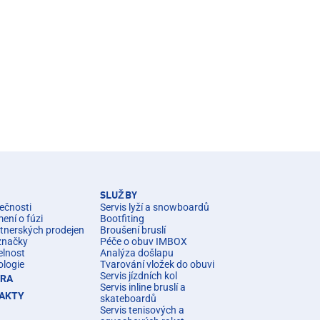
SLUŽBY
ečnosti
Servis lyží a snowboardů
ní o fúzi
Bootfiting
rtnerských prodejen
Broušení bruslí
značky
Péče o obuv IMBOX
elnost
Analýza došlapu
ologie
Tvarování vložek do obuvi
Servis jízdních kol
ÉRA
Servis inline bruslí a
AKTY
skateboardů
Servis tenisových a