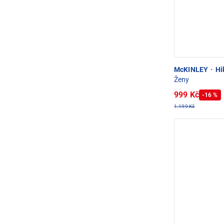
McKINLEY
·
Hik
Ženy
999 Kč
-16 %
1.199 Kč