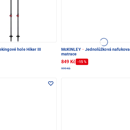
kingové hole Hiker III
McKINLEY
·
Jednolůžková nafukova
matrace
849 Kč
-15 %
999 Kč