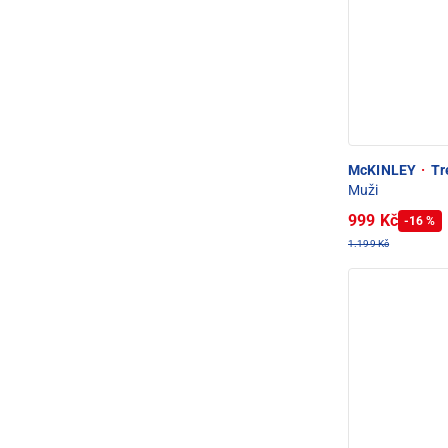
McKINLEY
·
Tre
Muži
999 Kč
-16 %
1.199 Kč