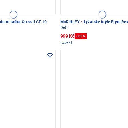
erní taška Crxss II CT 10
McKINLEY
·
Lyžařské brýle Flyte Re
Děti
999 Kč
-23 %
1.299 Kč