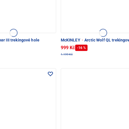
er III trekingové hole
McKINLEY
·
Arctic Wolf QL trekingo
999 Kč
-16 %
1.199 Kč