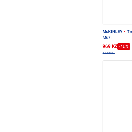
McKINLEY
·
Tre
Muži
969 Kč
-42 %
1.699 Kč