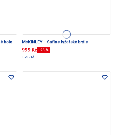
vé hole
McKINLEY
·
Safine lyžařské brýle
999 Kč
-23 %
1.299 Kč