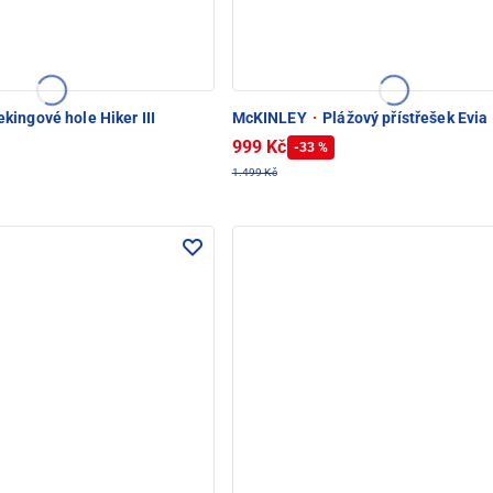
kingové hole Hiker III
McKINLEY
·
Plážový přístřešek Evia
999 Kč
-33 %
1.499 Kč