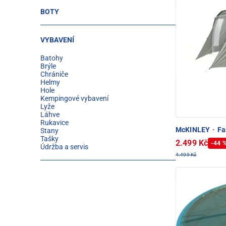
BOTY
VYBAVENÍ
Batohy
Brýle
Chrániče
Helmy
Hole
Kempingové vybavení
Lyže
Láhve
Rukavice
McKINLEY
·
Fa
Stany
Tašky
2.499 Kč
-44 
Údržba a servis
4.499 Kč