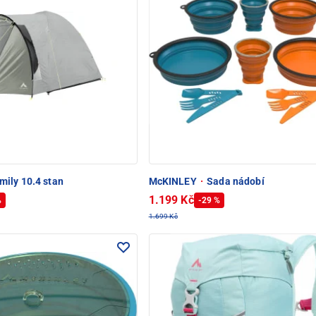
mily 10.4 stan
McKINLEY
·
Sada nádobí
1.199 Kč
%
-29 %
1.699 Kč