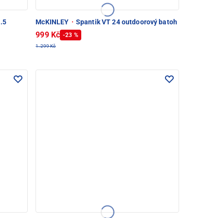
.5
McKINLEY
·
Spantik VT 24 outdoorový batoh
999 Kč
-23 %
1.299 Kč