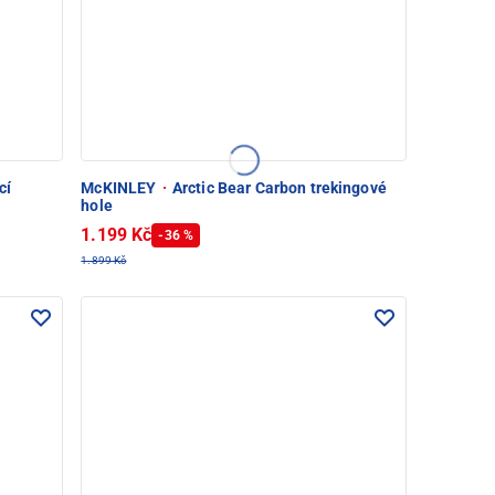
cí
McKINLEY
·
Arctic Bear Carbon trekingové
hole
1.199 Kč
-36 %
1.899 Kč