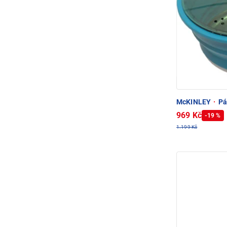
McKINLEY
·
Pá
969 Kč
-19 %
1.199 Kč