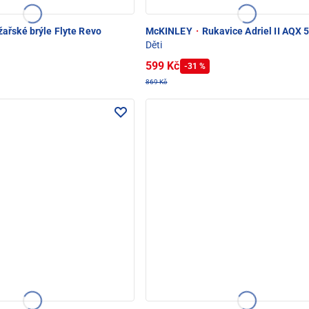
ařské brýle Flyte Revo
McKINLEY
·
Rukavice Adriel II AQX 5
Děti
599 Kč
-31 %
869 Kč