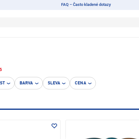
FAQ – Často kladené dotazy
5
OST
BARVA
SLEVA
CENA