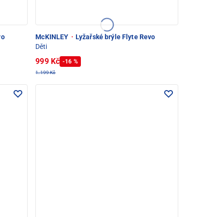
vo
McKINLEY
·
Lyžařské brýle Flyte Revo
Děti
999 Kč
-16 %
1.199 Kč