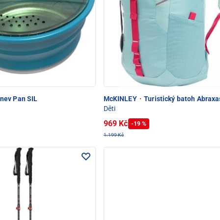
nev Pan SIL
McKINLEY
·
Turistický batoh Abraxa
Děti
969 Kč
-19 %
1.199 Kč