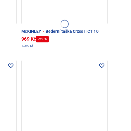
McKINLEY
·
Bederní taška Crxss II CT 10
969 Kč
-25 %
1.299 Kč