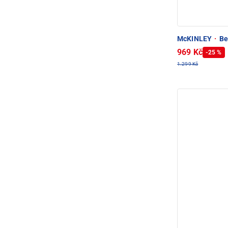
McKINLEY
·
Bed
969 Kč
-25 %
1.299 Kč