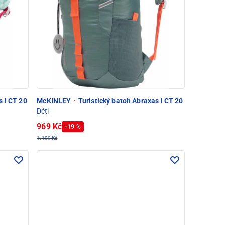
s I CT 20
McKINLEY
·
Turistický batoh Abraxas I CT 20
Děti
969 Kč
-19 %
1.199 Kč