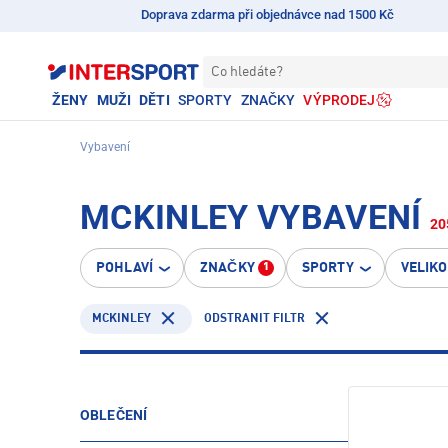
Doprava zdarma při objednávce nad 1500 Kč
Co hledáte?
ŽENY
MUŽI
DĚTI
SPORTY
ZNAČKY
VÝPRODEJ
Vybavení
MCKINLEY VYBAVENÍ
20
POHLAVÍ
ZNAČKY
SPORTY
VELIK
1
MCKINLEY
ODSTRANIT FILTR
OBLEČENÍ