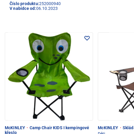
Číslo produktu:
252000940
V nabídce od:
06.10.2023
McKINLEY
·
Camp Chair KIDS I kempingové
McKINLEY
·
Skláda
křeslo
Děti