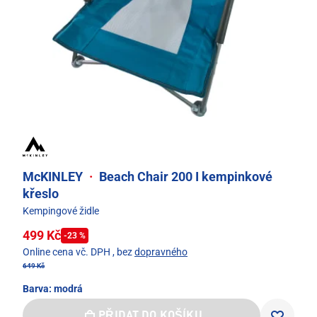
McKINLEY
·
Beach Chair 200 I kempinkové
křeslo
Kempingové židle
499 Kč
-23 %
Online cena vč. DPH
, bez
dopravného
649 Kč
Barva:
modrá
PŘIDAT DO KOŠÍKU