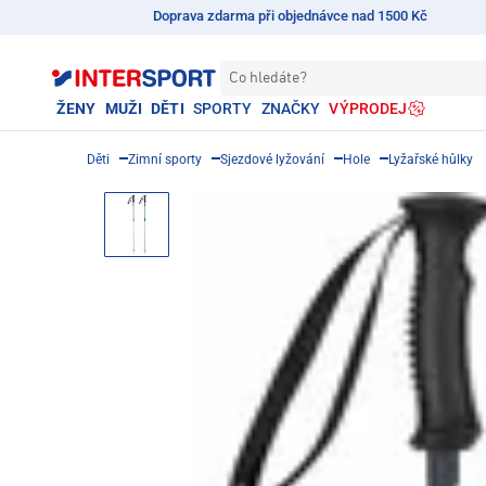
Doprava zdarma při objednávce nad 1500 Kč
Co hledáte?
ŽENY
MUŽI
DĚTI
SPORTY
ZNAČKY
VÝPRODEJ
Děti
Zimní sporty
Sjezdové lyžování
Hole
Lyžařské hůlky