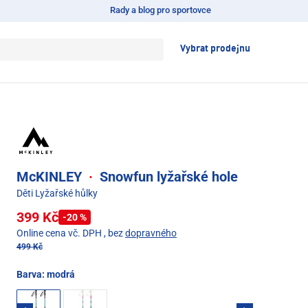
Rady a blog pro sportovce
Vybrat prodejnu
McKINLEY
·
Snowfun lyžařské hole
Děti Lyžařské hůlky
399 Kč
-20 %
Online cena vč. DPH
, bez
dopravného
499 Kč
Barva:
modrá