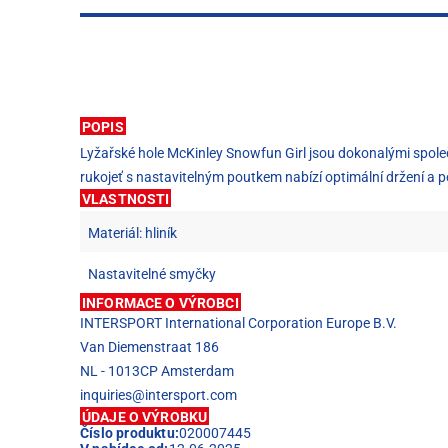
POPIS
Lyžařské hole McKinley Snowfun Girl jsou dokonalými společ
rukojeť s nastavitelným poutkem nabízí optimální držení a po
VLASTNOSTI
Materiál: hliník
Nastavitelné smyčky
INFORMACE O VÝROBCI
INTERSPORT International Corporation Europe B.V.
Van Diemenstraat 186
NL - 1013CP Amsterdam
inquiries@intersport.com
ÚDAJE O VÝROBKU
Číslo produktu:
020007445