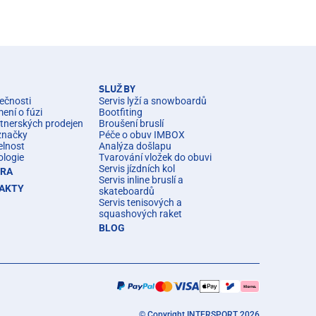
SLUŽBY
ečnosti
Servis lyží a snowboardů
ní o fúzi
Bootfiting
rtnerských prodejen
Broušení bruslí
značky
Péče o obuv IMBOX
elnost
Analýza došlapu
ologie
Tvarování vložek do obuvi
Servis jízdních kol
ÉRA
Servis inline bruslí a
AKTY
skateboardů
Servis tenisových a
squashových raket
BLOG
© Copyright INTERSPORT 2026