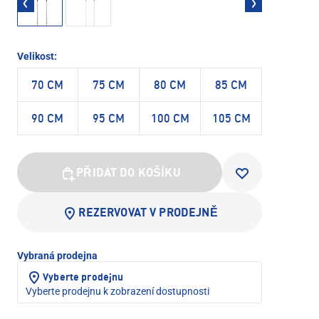
Velikost:
70 CM
75 CM
80 CM
85 CM
90 CM
95 CM
100 CM
105 CM
PŘIDAT DO KOŠÍKU
REZERVOVAT V PRODEJNĚ
Vybraná prodejna
Vyberte prodejnu
Vyberte prodejnu k zobrazení dostupnosti