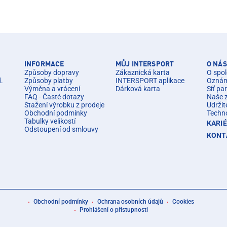
INFORMACE
MŮJ INTERSPORT
O NÁS
Způsoby dopravy
Zákaznická karta
O spol
d.
Způsoby platby
INTERSPORT aplikace
Oznáme
Výměna a vrácení
Dárková karta
Síť pa
FAQ - Časté dotazy
Naše 
Stažení výrobku z prodeje
Udržit
Obchodní podmínky
Techn
Tabulky velikostí
KARI
Odstoupení od smlouvy
KONT
Obchodní podmínky
Ochrana osobních údajů
Cookies
Prohlášení o přístupnosti