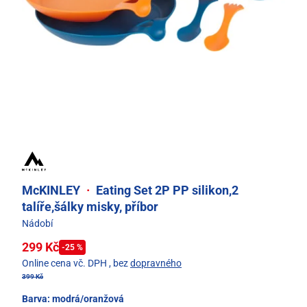
McKINLEY
·
Eating Set 2P PP silikon,2
talíře,šálky misky, příbor
Nádobí
299 Kč
-25 %
Online cena vč. DPH
, bez
dopravného
399 Kč
Barva:
modrá/oranžová