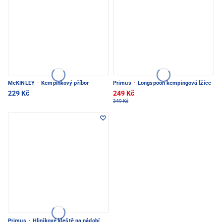
McKINLEY
·
Kempinkový příbor
Primus
·
Longspoon kempingová lžíce
229 Kč
249 Kč
349 Kč
Primus
·
Hliníkové kleště na nádobí