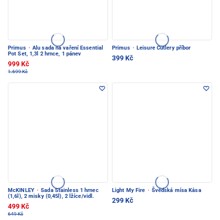
Primus
·
Alu sada na vaření Essential
Primus
·
Leisure Cutlery příbor
Pot Set, 1,3l 2 hrnce, 1 pánev
399 Kč
999 Kč
1.699 Kč
McKINLEY
·
Sada Stainless 1 hrnec
Light My Fire
·
Švédská mísa Kåsa
(1,6l), 2 misky (0,45l), 2 lžíce/vidl.
299 Kč
499 Kč
649 Kč