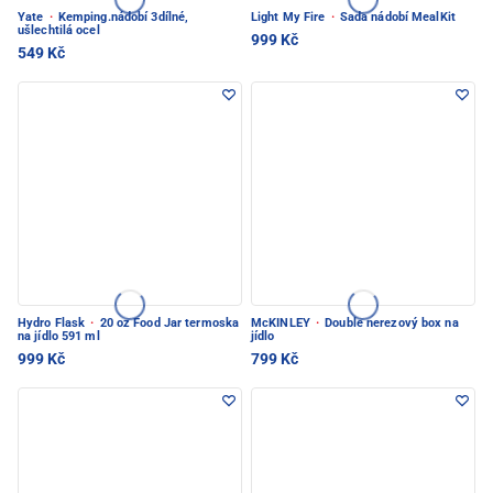
Yate
·
Kemping.nádobí 3dílné,
Light My Fire
·
Sada nádobí MealKit
ušlechtilá ocel
999 Kč
549 Kč
Hydro Flask
·
20 oz Food Jar termoska
McKINLEY
·
Double nerezový box na
na jídlo 591 ml
jídlo
999 Kč
799 Kč