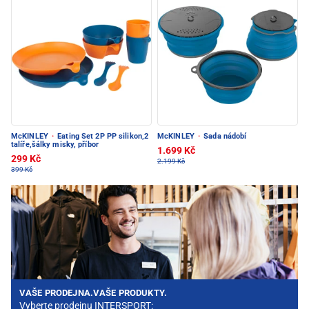
McKINLEY
·
Eating Set 2P PP silikon,2
McKINLEY
·
Sada nádobí
talíře,šálky misky, příbor
1.699 Kč
299 Kč
2.199 Kč
399 Kč
VAŠE PRODEJNA.VAŠE PRODUKTY.
Vyberte prodejnu INTERSPORT: