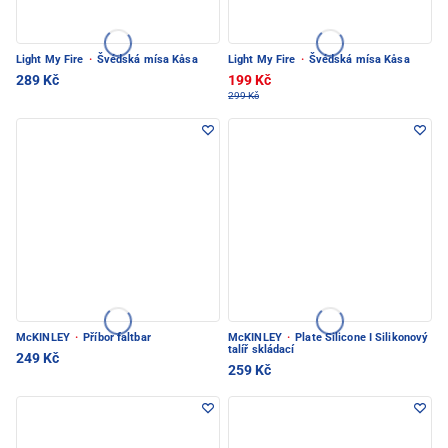
Light My Fire
·
Švédská mísa Kåsa
Light My Fire
·
Švédská mísa Kåsa
289 Kč
199 Kč
299 Kč
McKINLEY
·
Příbor faltbar
McKINLEY
·
Plate Silicone I Silikonový
talíř skládací
249 Kč
259 Kč