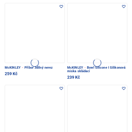
McKINLEY
·
Příbor 3dílný nerez
McKINLEY
·
Bowl Silicone I Silikonová
miska skládací
259 Kč
239 Kč