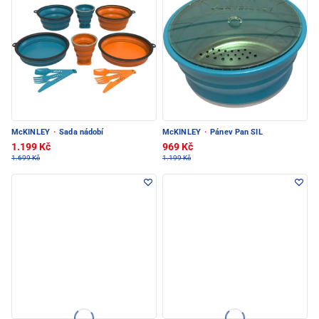
McKINLEY
·
Sada nádobí
McKINLEY
·
Pánev Pan SIL
1.199 Kč
969 Kč
1.699 Kč
1.199 Kč