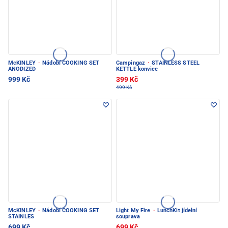
McKINLEY
·
Nádobí COOKING SET
Campingaz
·
STAINLESS STEEL
ANODIZED
KETTLE konvice
999 Kč
399 Kč
499 Kč
McKINLEY
·
Nádobí COOKING SET
Light My Fire
·
LunchKit jídelní
STAINLES
souprava
699 Kč
699 Kč