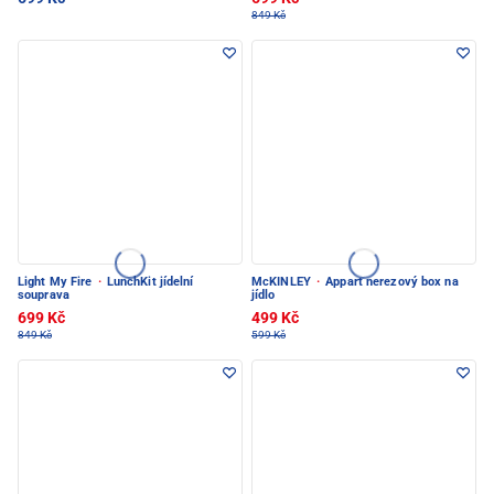
849 Kč
Light My Fire
·
LunchKit jídelní
McKINLEY
·
Appart nerezový box na
souprava
jídlo
699 Kč
499 Kč
849 Kč
599 Kč