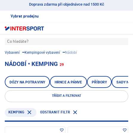
Doprava zdarma při objednávce nad 1500 Kč
Vybrat prodejnu
Co hledáte?
Vybavení
Kempingové vybavení
Nádobí
NÁDOBÍ • KEMPING
29
DÓZY NA POTRAVINY
HRNCE A PÁNVE
PŘÍBORY
SADY NA 
TŘÍDIT A FILTROVAT
KEMPING
ODSTRANIT FILTR