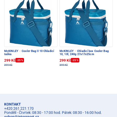
McKINLEY
·
Cooler Bag II 10 Chladicí
McKINLEY
·
Chladicí box Cooler Bag
taška
10, 10l, 240g 27x17x25cm
299 Kč
299 Kč
-25 %
-25 %
399 Kč
399 Kč
KONTAKT
+420 261 221 170
Pondělí - Čtvrtek: 08:30 - 17:00 hod. Pátek: 08:30 - 16:00 hod.
eshop
@
intersport.cz