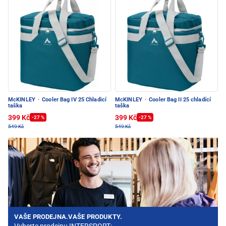
McKINLEY
·
Cooler Bag IV 25 Chladicí
McKINLEY
·
Cooler Bag II 25 chladící
taška
taška
399 Kč
399 Kč
-27 %
-27 %
549 Kč
549 Kč
VAŠE PRODEJNA.VAŠE PRODUKTY.