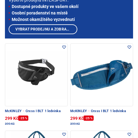
Vyberte prodejnu INTERSPORT:
Dostupné produkty ve vašem okolí
Osobní poradenství na místě
Možnost okamžitého vyzvednutí
VYBRAT PRODEJNU A ZOBRAZIT PRODUKTY
McKINLEY
·
Crxss I BLT 1 ledvinka
McKINLEY
·
Crxss I BLT 1 ledvinka
299 Kč
299 Kč
-25 %
-25 %
399 Kč
399 Kč