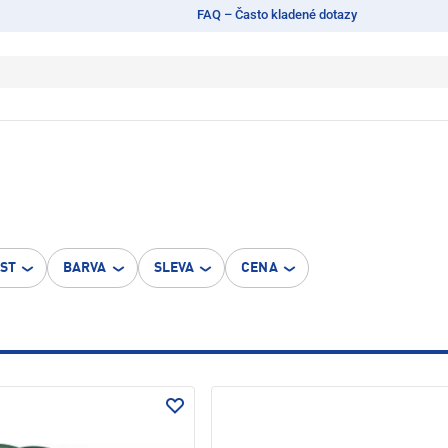
FAQ – Často kladené dotazy
OST
BARVA
SLEVA
CENA