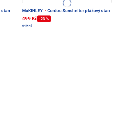
 stan
McKINLEY
·
Cordou Sunshelter plážový stan
499 Kč
-23 %
649 Kč