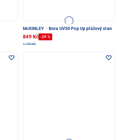
McKINLEY
·
Bora UV50 Pop Up plážový stan
849 Kč
-29 %
1.199 Kč