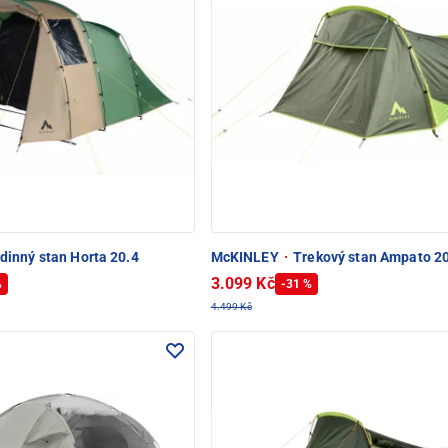
dinný stan Horta 20.4
McKINLEY
·
Trekový stan Ampato 2
3.099 Kč
%
-31 %
4.499 Kč