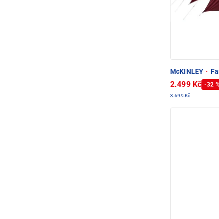
McKINLEY
·
Fa
2.499 Kč
-32 
3.699 Kč