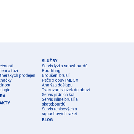
SLUŽBY
ečnosti
Servis lyží a snowboardů
ní o fúzi
Bootfiting
rtnerských prodejen
Broušení bruslí
značky
Péče o obuv IMBOX
elnost
Analýza došlapu
ologie
Tvarování vložek do obuvi
Servis jízdních kol
ÉRA
Servis inline bruslí a
AKTY
skateboardů
Servis tenisových a
squashových raket
BLOG