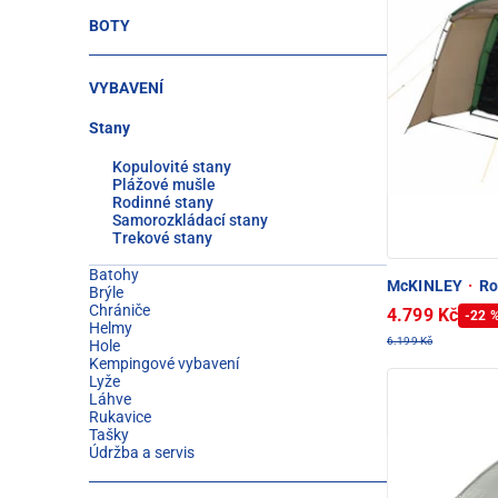
BOTY
VYBAVENÍ
Stany
Kopulovité stany
Plážové mušle
Rodinné stany
Samorozkládací stany
Trekové stany
Batohy
McKINLEY
·
Ro
Brýle
Chrániče
4.799 Kč
-22 
Helmy
6.199 Kč
Hole
Kempingové vybavení
Lyže
Láhve
Rukavice
Tašky
Údržba a servis