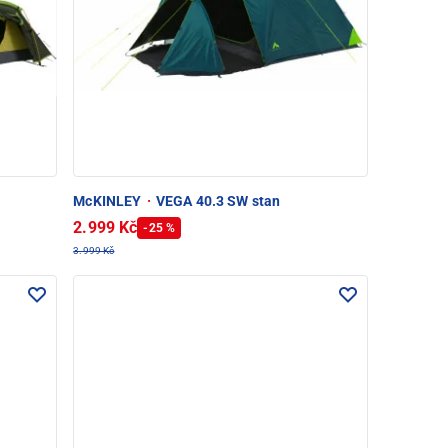
McKINLEY
·
VEGA 40.3 SW stan
2.999 Kč
-25 %
3.999 Kč