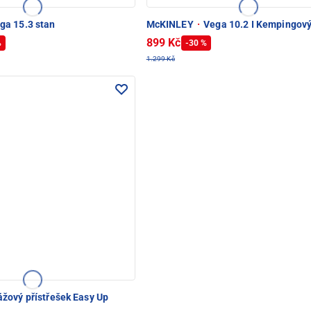
ga 15.3 stan
McKINLEY
·
Vega 10.2 I Kempingový
899 Kč
%
-30 %
1.299 Kč
žový přístřešek Easy Up