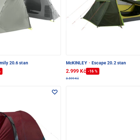
mily 20.6 stan
McKINLEY
·
Escape 20.2 stan
2.999 Kč
%
-16 %
3.599 Kč