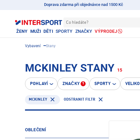
Doprava zdarma při objednávce nad 1500 Kč
Co hledáte?
ŽENY
MUŽI
DĚTI
SPORTY
ZNAČKY
VÝPRODEJ
Vybavení
Stany
MCKINLEY STANY
15
POHLAVÍ
ZNAČKY
SPORTY
VELIK
1
MCKINLEY
ODSTRANIT FILTR
OBLEČENÍ