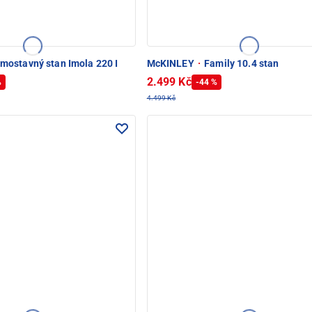
mostavný stan Imola 220 I
McKINLEY
·
Family 10.4 stan
2.499 Kč
%
-44 %
4.499 Kč