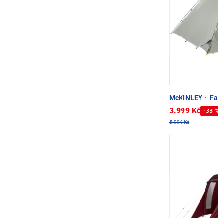
McKINLEY
·
Fa
3.999 Kč
-33 
5.999 Kč