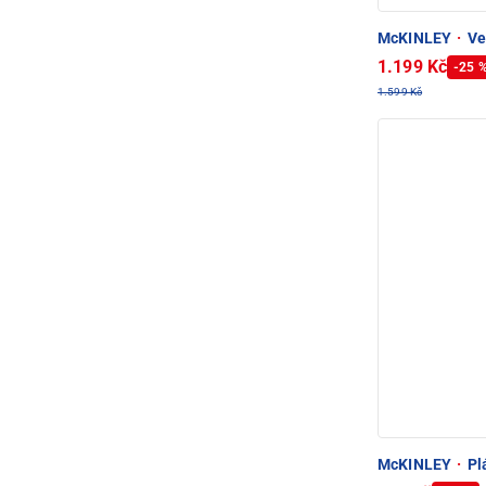
McKINLEY
·
Ve
1.199 Kč
-25 
1.599 Kč
McKINLEY
·
Plá