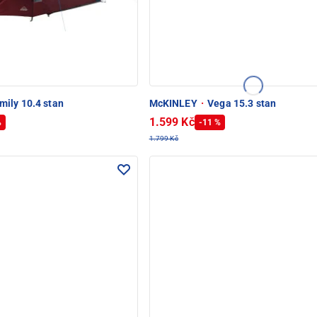
mily 10.4 stan
McKINLEY
·
Vega 15.3 stan
1.599 Kč
%
-11 %
1.799 Kč