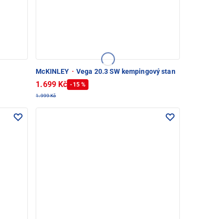
McKINLEY
·
Vega 20.3 SW kempingový stan
1.699 Kč
-15 %
1.999 Kč