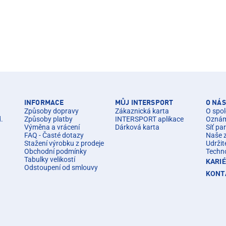
INFORMACE
MŮJ INTERSPORT
O NÁS
Způsoby dopravy
Zákaznická karta
O spol
d.
Způsoby platby
INTERSPORT aplikace
Oznáme
Výměna a vrácení
Dárková karta
Síť pa
FAQ - Časté dotazy
Naše 
Stažení výrobku z prodeje
Udržit
Obchodní podmínky
Techn
Tabulky velikostí
KARI
Odstoupení od smlouvy
KONT